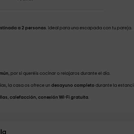
estinada a 2 personas
. Ideal para una escapada con tu pareja.
omún
, por si queréis cocinar o relajaros durante el día.
as, la casa os ofrece un
desayuno completo
durante la estanci
llas, calefacción, conexión Wi-Fi gratuita
.
lla