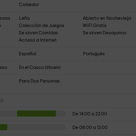
Comedor
 zona
Leña
Abierto en Nochevieja
o
Colección de Juegos
WiFi Gratis
Se sirven Comidas
Se sirven Desayunos
Acceso a Internet
Español
Portugués
ceso
En el Casco Urbano
Para Dos Personas
s
De 14:00 a 22:00
De 08:00 a 12:00