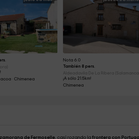
rs.
Nota 6.0
También 8 pers.
ora)
!
Aldeadavila De La Ribera (Salamanca
¡A sólo 21.5km!
rbacoa · Chimenea
Chimenea
 zamorana de Fermoselle
, casi rozando la
frontera con Portug