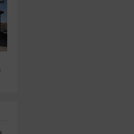
)
a
l.