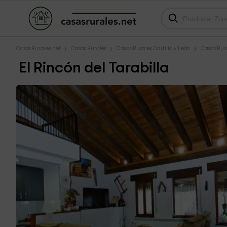
CasasRurales.net
Casas Rurales
Casas Rurales Castilla y León
Casas Rur
El Rincón del Tarabilla