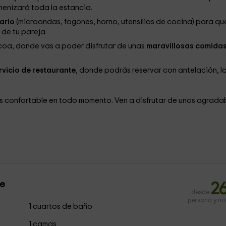
menizará toda la estancia.
ario
(microondas, fogones, horno, utensilios de cocina) para qu
de tu pareja.
coa, donde vas a poder disfrutar de unas
maravillosas comida
rvicio de restaurante
, donde podrás reservar con antelación, l
 confortable en todo momento. Ven a disfrutar de unos agrada
le
2
desde
persona y n
1 cuartos de baño
1 camas