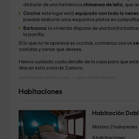
disfrutar de una fantástica
chimenea de leña
, que a
Cocina
: este lugar está
equipado con todo lo neces
puedas elaborar unos exquisitos platos en compañía 
Barbacoa
: la vivienda dispone de una bonita barba
la parrilla.
Si lo que no te apetece es cocinar, contamos con un
se
comidas y cenas que desees.
Hemos cuidado cada detalle de la casa para que estés
días en esta zona de Zamora.
Casas Rurales Castilla y León
Casas Rurales Zamora
Habitaciones
Habitación Dob
Máximo 2 huéspedes
4 habitaciones