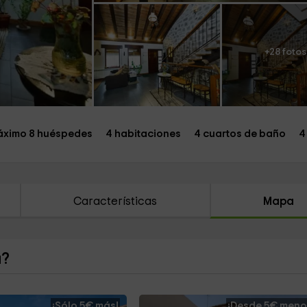
+28 fotos
ximo 8 huéspedes
4 habitaciones
4 cuartos de baño
4
Características
Mapa
a?
¡Sólo 5€ más!
¡Desde 5€ meno