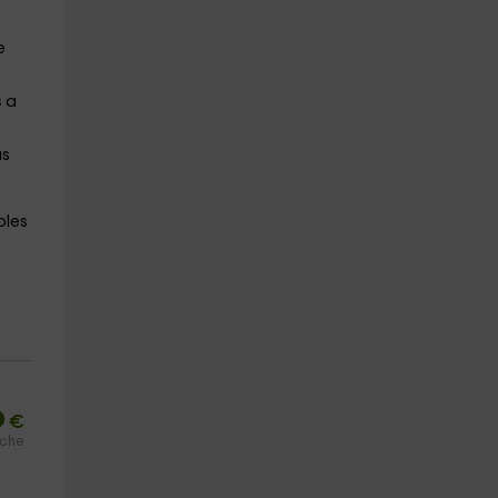
e
s
a
as
bles
6
€
oche