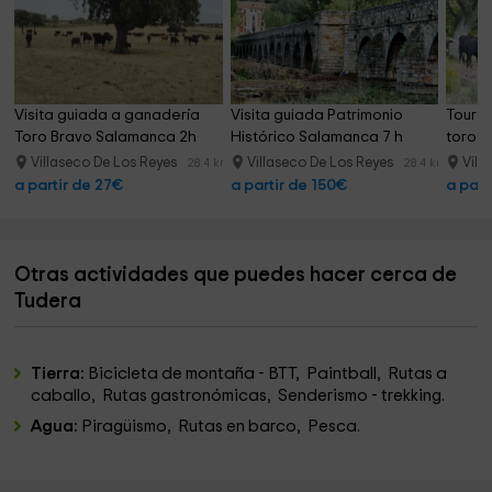
Visita guiada a ganadería 
Visita guiada Patrimonio 
Tour y
Toro Bravo Salamanca 2h
Histórico Salamanca 7 h
toro 
Villaseco De Los Reyes
Villaseco De Los Reyes
Vill
28.4 km
28.4 km
a partir de 27€
a partir de 150€
a part
Otras actividades que puedes hacer cerca de
Tudera
Tierra:
Bicicleta de montaña - BTT, Paintball, Rutas a
caballo, Rutas gastronómicas, Senderismo - trekking.
Agua:
Piragüismo, Rutas en barco, Pesca.