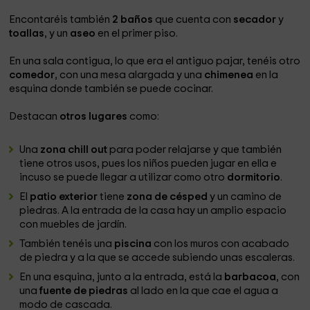
Encontaréis también
2 baños
que cuenta con
secador
y
toallas
, y un
aseo
en el primer piso.
En una sala contigua, lo que era el antiguo pajar, tenéis otro
comedor
, con una mesa alargada y una
chimenea
en la
esquina donde también se puede cocinar.
Destacan
otros lugares
como:
Una
zona chill out
para poder relajarse y que también
tiene otros usos, pues los niños pueden jugar en ella e
incuso se puede llegar a utilizar como otro
dormitorio
.
El
patio exterior
tiene
zona de césped
y un camino de
piedras. A la entrada de la casa hay un amplio espacio
con muebles de jardín.
También tenéis una
piscina
con los muros con acabado
de piedra y a la que se accede subiendo unas escaleras.
En una esquina, junto a la entrada, está la
barbacoa
, con
una
fuente de piedras
al lado en la que cae el agua a
modo de cascada.