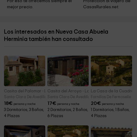
Por eso te ofrecemos siempre el 
Protección al viajero de 
mejor precio.
CasasRurales.net
Los interesados en Nueva Casa Abuela
Herminia también han consultado
Casita del Palomar - La Casa de las Lilas
Casita del Arroyo - La Casa de las Lilas
La Casa de la Cuadra
Santa Clara De Avedillo (Zamora)
Santa Clara De Avedillo (Zamora)
Fornillos De Fermoselle (
18
€
17
€
20
€
persona y noche
persona y noche
persona y noche
3 Dormitorios, 3 Baños,
2 Dormitorios, 2 Baños,
1 Dormitorios, 1 Baños,
4 Plazas
6 Plazas
4 Plazas