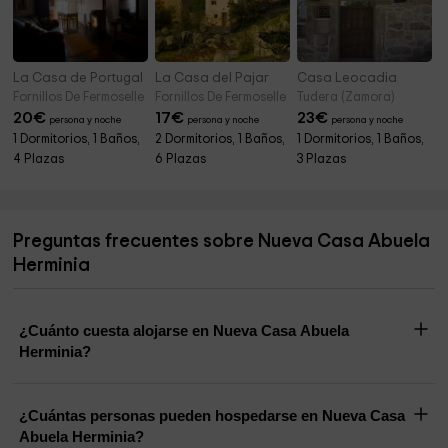
La Casa de Portugal
La Casa del Pajar
Casa Leocadia
Fornillos De Fermoselle (Zamora)
Fornillos De Fermoselle (Zamora)
Tudera (Zamora)
20
€
17
€
23
€
persona y noche
persona y noche
persona y noche
1 Dormitorios, 1 Baños,
2 Dormitorios, 1 Baños,
1 Dormitorios, 1 Baños,
4 Plazas
6 Plazas
3 Plazas
Preguntas frecuentes sobre Nueva Casa Abuela
Herminia
¿Cuánto cuesta alojarse en Nueva Casa Abuela
Herminia?
¿Cuántas personas pueden hospedarse en Nueva Casa
Abuela Herminia?