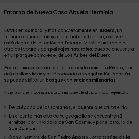
Entorno de Nueva Casa Abuela Herminia
Estáis en
Zamora
, y más concretamente en
Tudera
, un
tranquilo lugar con muy pocos habitantes que, a su vez,
está dentro de la región de
Tayago
. Miréis a un lado o a
otro os toparéis con
paisajes naturales
, pues se encuentra
en un
parque
como es el de
Los Aribes del Duero
.
Por allí discurre un
río
que es conocido como
La Rivera
, que
deja bellas vistas y está rodeado de vegetación. Además,
se puede visitar un
bosque
con
encinas milenarias
.
Hay también
construcciones
que destacan, por ejemplo:
De la época de los
romanos
, el
puente
que cruza el río.
En el punto más alto de su geografía se encuentran
2
ermitas
, por un lado la de
San Cosme
, y por el otro, la de
San Damián
.
Con el nombre de
San Pedro Apóstol
, otro testigo de la