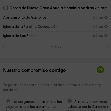
Cerca de Nueva Casa Abuela Herminia podrás visitar:
Ayuntamiento de Gamones
6,3 km
Iglesia de la Purísima Concepción
6,3 km
Iglesia de San Benito
6,7 km
Ayuntamiento De Torregamones
8,1 km
Más
Iglesia de San Ildefonso
8,1 km
Ermita de Nuestra Señora del Templo
8,3 km
Nuestro compromiso contigo
Ermita de San Atilano
10,3 km
Ayuntamiento de Moralina de Sayago
10,4 km
Te garantizamos la mejor calidad de nuestros alojamientos y
servicios
Iglesia de San Miguel
10,4 km
Iglesia de San Martín de Tours
11,5 km
No cargamos comisiones a los 
Al reservar con nosotr
viajeros, sino a los alojamientos. 
cubierto por la Garantía de