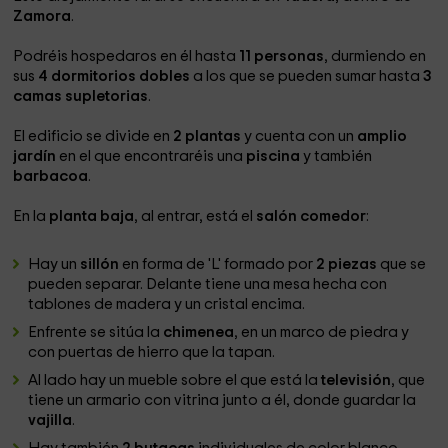
Zamora
.
Podréis hospedaros en él hasta
11 personas
, durmiendo en
sus
4 dormitorios dobles
a los que se pueden sumar hasta
3
camas supletorias
.
El edificio se divide en
2 plantas
y cuenta con un
amplio
jardín
en el que encontraréis una
piscina
y también
barbacoa
.
En la
planta baja
, al entrar, está el
salón comedor
:
Hay un
sillón
en forma de 'L' formado por
2 piezas
que se
pueden separar. Delante tiene una mesa hecha con
tablones de madera y un cristal encima.
Enfrente se sitúa la
chimenea
, en un marco de piedra y
con puertas de hierro que la tapan.
Al lado hay un mueble sobre el que está la
televisión
, que
tiene un armario con vitrina junto a él, donde guardar la
vajilla
.