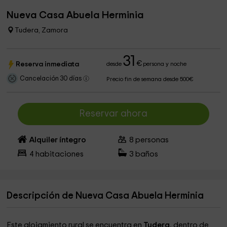
Nueva Casa Abuela Herminia
Tudera, Zamora
31
€
Reserva inmediata
desde
persona y noche
Cancelación 30 días
Precio fin de semana desde 500€
Reservar ahora
Alquiler íntegro
8
personas
4
habitaciones
3
baños
Descripción de Nueva Casa Abuela Herminia
Este alojamiento rural se encuentra en
Tudera
, dentro de