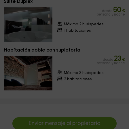
Suite Dúplex
50
desde
€
persona y noche
Máximo 2 huéspedes
1 habitaciones
Habitación doble con supletoria
23
desde
€
persona y noche
Máximo 3 huéspedes
2 habitaciones
Enviar mensaje al propietario