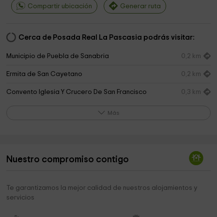
Compartir ubicación
Generar ruta
Cerca de Posada Real La Pascasia podrás visitar:
Municipio de Puebla de Sanabria
0,2 km
Ermita de San Cayetano
0,2 km
Convento Iglesia Y Crucero De San Francisco
0,3 km
Diocesis Astorga Administración
2,8 km
Más
Iglesia de Triufé
3,2 km
Ayuntamiento de Trefacio
3,6 km
Nuestro compromiso contigo
Iglesia Parroquial San Lorenzo
3,6 km
Iglesia Nuestra Señora del Puente
3,7 km
Te garantizamos la mejor calidad de nuestros alojamientos y
servicios
Mi lápida. Mi Lugar para la eternidad
4,2 km