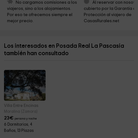
Piscina Natural
4,4 km
No cargamos comisiones a los 
Al reservar con nosotr
viajeros, sino a los alojamientos. 
cubierto por la Garantía de
Casa Del Lago Sanabria Park
4,5 km
Por eso te ofrecemos siempre el 
Protección al viajero de 
mejor precio.
CasasRurales.net
Iglesia de Santo Tomás Apóstol
5,0 km
Ayuntamiento de Galende
6,0 km
Los interesados en Posada Real La Pascasia
Laguna De Los Peces
6,2 km
también han consultado
Ayuntamiento de Galende
6,2 km
Villa Entre Encinas
Moralina (Zamora)
23
€
persona y noche
6 Dormitorios, 4
Baños, 13 Plazas