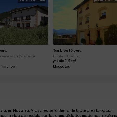
ers.
También 10 pers.
De Amescoa (Navarra)
Eulate (Navarra)
!
¡A sólo 11.5km!
Chimenea
Mascotas
via
, en
Navarra
. A los pies de la Sierra de Urbasa, es la opción
anquila vida del pueblo con las comodidades modernas, relajars