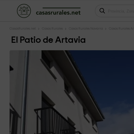
CasasRurales.net
Casas Rurales
Casas Rurales Navarra
Casas Rurales Ar
El Patio de Artavia