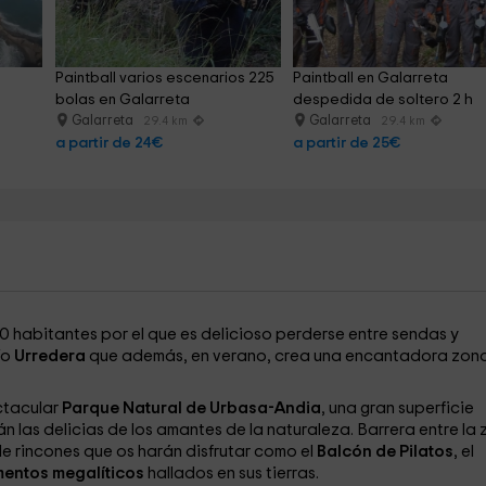
Paintball varios escenarios 225 
Paintball en Galarreta 
bolas en Galarreta
despedida de soltero 2 h
Galarreta
Galarreta
29.4 km
29.4 km
a partir de 24€
a partir de 25€
20 habitantes por el que es delicioso perderse entre sendas y
ío
Urredera
que además, en verano, crea una encantadora zon
ctacular
Parque Natural de Urbasa-Andia
, una gran superficie
las delicias de los amantes de la naturaleza. Barrera entre la
de rincones que os harán disfrutar como el
Balcón de Pilatos
, el
ntos megalíticos
hallados en sus tierras.