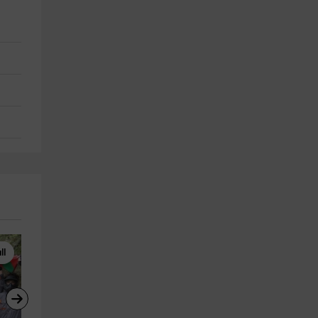
ll
Paintball
Parapente