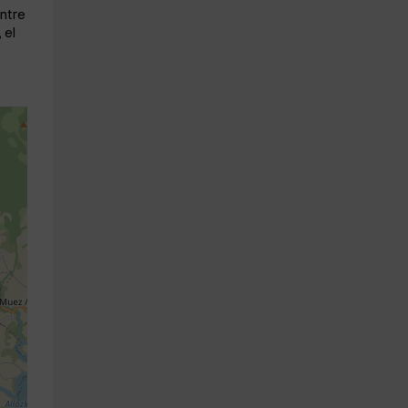
entre
 el