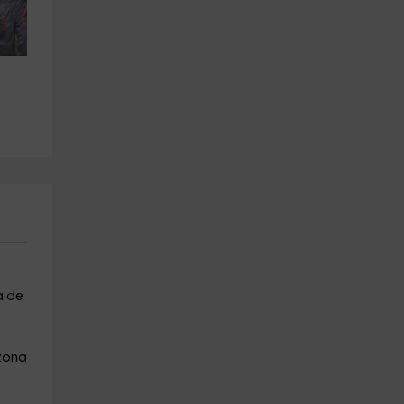
Paintball para niños en 
Vuelo en parapente y vídeo 
Galarreta 275 bolas 2 h
por Genevilla, 20 min
Galarreta
Legarda
29.4 km
25.5 km
a partir de 19€
a partir de 140€
a de
 zona