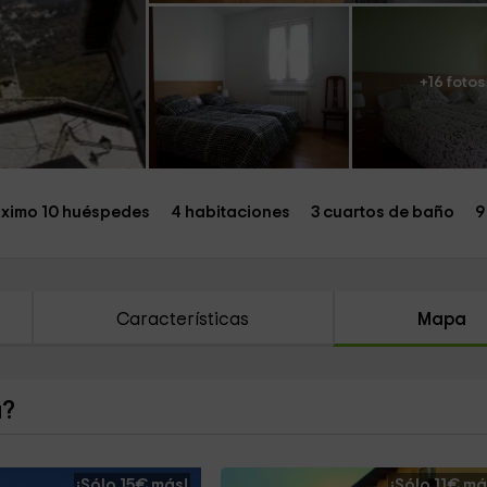
+16 fotos
ximo 10 huéspedes
4 habitaciones
3 cuartos de baño
9
Características
Mapa
a?
¡Sólo 15€ más!
¡Sólo 11€ má