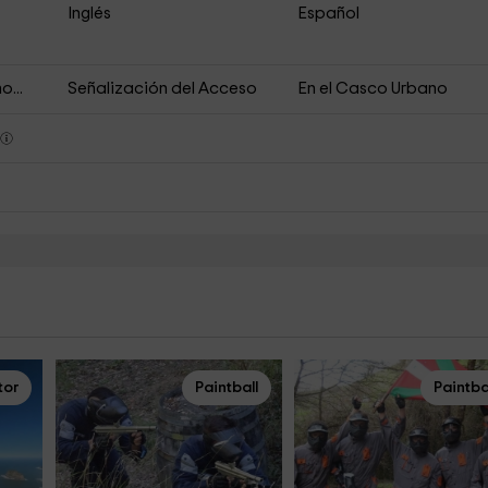
Inglés
Español
o...
Señalización del Acceso
En el Casco Urbano
s
tor
Paintball
Paintba