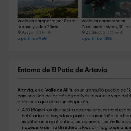
Vuelo en parapente por Sierra 
Vuelo en paramotor en 
Urbasa y vídeo 20min
Zalduondo + vídeo, 30 min
Ayegui
Zalduondo
9.2 km
27.3 km
a partir de 95€
a partir de 135€
Entorno de El Patio de Artavia
Artavia
, en el
Valle de Allín
, es un tranquilo pueblo de 1
caminos. Uno de los más atractivos recorre la vera del r
baño en la que darse un chapuzón.
A 10 kilómetros de nuestra casa se encuentra el espe
habitada por hayedos y pastos de montaña que harán 
mediterránea y atlántica, estos montes están llenos 
nacedero del río Urredera
o los casi mágicos
monume