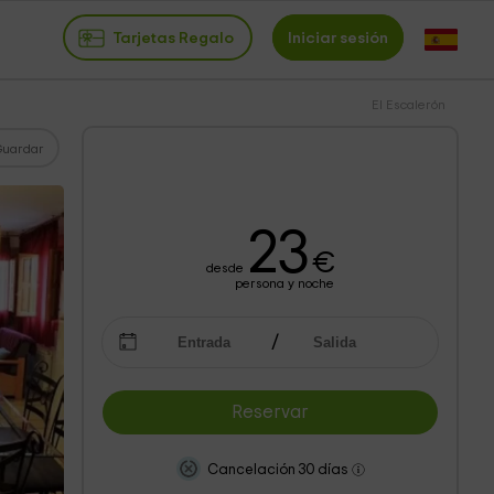
Tarjetas Regalo
Iniciar sesión
El Escalerón
Guardar
23
€
desde
persona y noche
Reservar
Cancelación 30 días