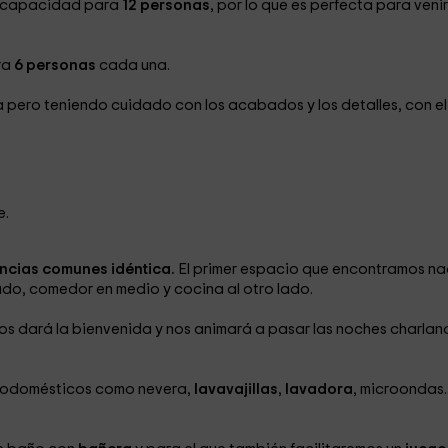
e capacidad para
12 personas
, por lo que es perfecta para venir
ra
6 personas
cada una.
la pero teniendo cuidado con los acabados y los detalles, con el 
e.
ncias comunes idéntica.
El primer espacio que encontramos n
lado, comedor en medio y cocina al otro lado.
os dará la bienvenida y nos animará a pasar las noches charlan
ctrodomésticos como nevera,
lavavajillas
,
lavadora
, microondas..