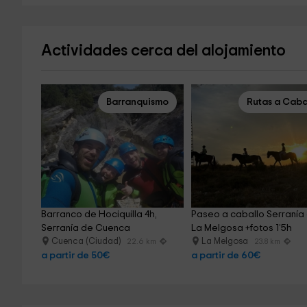
Actividades cerca del alojamiento
Barranquismo
Rutas a Caba
Barranco de Hociquilla 4h, 
Paseo a caballo Serranía 
Serranía de Cuenca
La Melgosa +fotos 1’5h
Cuenca (Ciudad)
La Melgosa
22.6 km
23.8 km
a partir de 50€
a partir de 60€