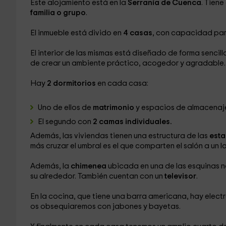
Este alojamiento está en la
Serranía de Cuenca
. Tien
familia o grupo
.
El inmueble está divido en
4 casas
, con capacidad pa
El interior de las mismas está diseñado de forma sencil
de crear un ambiente práctico, acogedor y agradable.
Hay
2 dormitorios
en cada casa:
Uno de ellos de
matrimonio
y espacios de almacenaj
El segundo con
2 camas individuales.
Además, las viviendas tienen una estructura de las
esta
más cruzar el umbral es el que comparten el salón a un 
Además, la
chimenea
ubicada en una de las esquinas n
su alrededor. También cuentan con un
televisor
.
En la cocina, que tiene una barra americana, hay ele
os obsequiaremos con jabones y bayetas.