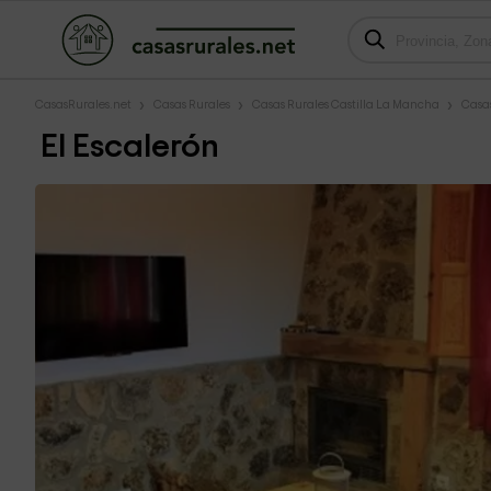
CasasRurales.net
Casas Rurales
Casas Rurales Castilla La Mancha
Casa
El Escalerón