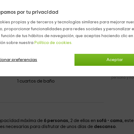
de baño con
bañera
y para el que también facilitaremos un
juego
pamos por tu privacidad
iendas, y en él podréis preparar vuestra comida favorita en la
okies propias y de terceros y tecnologías similares para mejorar nuest
 hay una gran mesa con sillas y
sombrillas
.
co, proporcionar funcionalidades para redes sociales y personalizar e
 función de tus hábitos de navegación, que aceptas haciendo clic en 
ión sobre nuestra
Política de cookies.
ionar preferencias
Aceptar
6 pax
2
desde
persona y n
1 cuartos de baño
capacidad máxima de
6 personas
, 2 de ellas en
sofá - cama
, este
es necesarias para disfrutar de unos días de
descanso
.