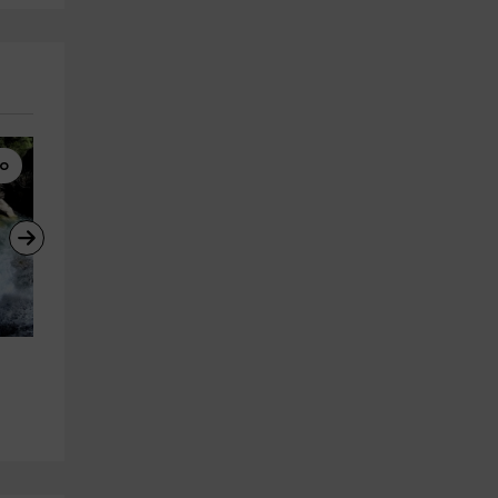
mo
Paintball
Vía Ferrata
Paintball en los Montes 
Vía Ferrata Ventano del Diab
Universales, 300 bolas
iniciación, 2h
Vega Del Codorno
Uña
23.6 km
0.4 km
a partir de 30€
a partir de 55€