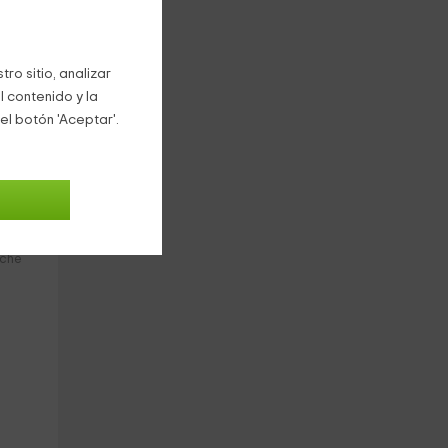
 de
ro sitio, analizar
l contenido y la
el botón 'Aceptar'.
3
€
oche