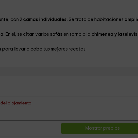
ante, con 2
camas individuales.
Se trata de habitaciones
ampli
ra
. En él, se citan varios
sofás
en torno a la
chimenea y la televis
 para llevar a cabo tus mejores recetas.
s del alojamiento
Mostrar precios