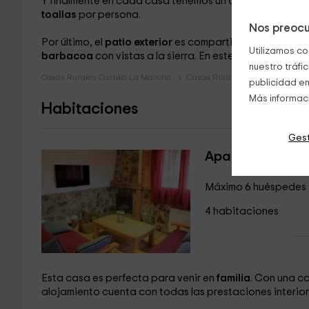
Y finalmente en cada casa tenemos un amplio cuarto 
toallas
por persona.
Nos preocu
Por último, el
patio exterior
es compartido para las 2 viv
Utilizamos co
barbacoa
con vistas a la sierra. En este mismo sentido
nuestro tráfi
Casas Rurales Castilla La Mancha
Casas Rurales Cuenca
publicidad en
Más informac
Habitaciones
Gest
Apartamento 4/
Máximo 6 huéspedes
4 habitaciones
Esta casa es perfecta para venir en
familia
. Con una 
alojamiento cuenta con todas las prestaciones interior