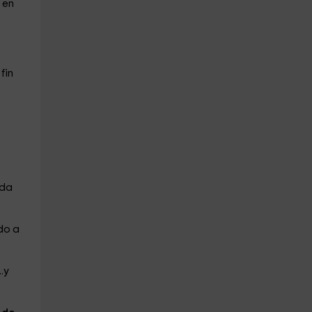
 en
fin
ada
do a
.y