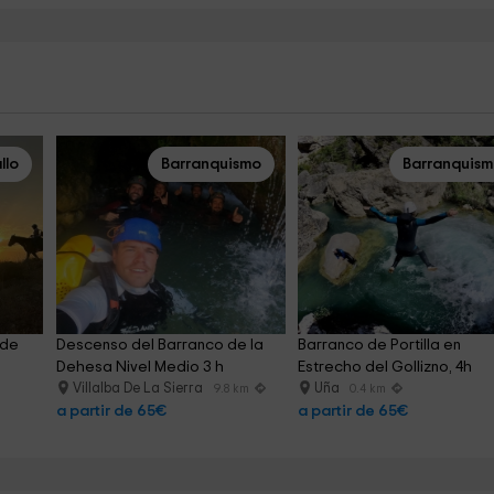
llo
Barranquismo
Barranquis
de 
Descenso del Barranco de la 
Barranco de Portilla en 
Dehesa Nivel Medio 3 h
Estrecho del Gollizno, 4h
Villalba De La Sierra
Uña
9.8 km
0.4 km
a partir de 65€
a partir de 65€