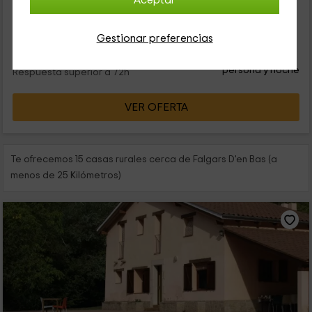
Aceptar
esta casa rural. Con capacidad para 2 personas, ampliable a
3 en sofá – cama, el alojamiento es perfecto para una...
Gestionar preferencias
35
€
desde
Contacto directo
persona y noche
Respuesta superior a 72h
VER OFERTA
Te ofrecemos 15 casas rurales cerca de Falgars D'en Bas (a
menos de 25 Kilómetros)