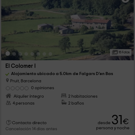
15 Fotos
El Colomer I
Alojamiento ubicado a 5.0km de Falgars D'en Bas
Pruit, Barcelona
0 opiniones
Alquiler íntegro
2 habitaciones
4 personas
2 baños
31
€
desde
Contacto directo
persona y noche
Cancelación 14 días antes