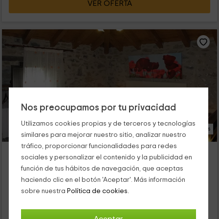
VER OFERTA
Nos preocupamos por tu privacidad
Utilizamos cookies propias y de terceros y tecnologías
13 Fotos
similares para mejorar nuestro sitio, analizar nuestro
tráfico, proporcionar funcionalidades para redes
El Cau de Finca La Coromina
sociales y personalizar el contenido y la publicidad en
Falgars D'en Bas, Girona
función de tus hábitos de navegación, que aceptas
0 opiniones
haciendo clic en el botón 'Aceptar'. Más información
Alquiler íntegro
1 habitaciones
sobre nuestra
Política de cookies.
3 personas
1 baños
En Falgars d'en Bas, un bonito municipio de Girona, os espera