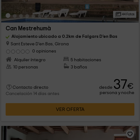
44 Fotos
Can Mestrehumà
Alojamiento ubicado a 0.2km de Falgars D'en Bas
Sant Esteve D'en Bas, Girona
0 opiniones
Alquiler íntegro
5 habitaciones
10 personas
3 baños
37
€
desde
Contacto directo
persona y noche
Cancelación 14 días antes
VER OFERTA