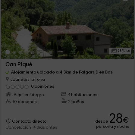
23 Fotos
Can Piqué
Alojamiento ubicado a 4.3km de Falgars D'en Bas
Joanetes, Girona
0 opiniones
Alquiler íntegro
4 habitaciones
10 personas
2 baños
28
€
desde
Contacto directo
persona y noche
Cancelación 14 días antes