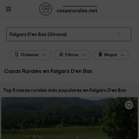
CasasRurales.net
Casas Rurales
Casas Rurales Cataluña
Casas Rurales
Girona
Casas Rurales Falgars D'en Bas
Las 5 mejores casas rurales en Falgars D'en Bas de 2026
Falgars D'en Bas (Girona)
Ordenar
Filtros
Mapa
Casas Rurales en Falgars D'en Bas
Ordenar por:
Top 5 casas rurales más populares en Falgars D'en Bas