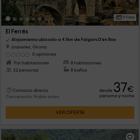
17 Fotos
El Ferrés
Alojamiento ubicado a 4.1km de Falgars D'en Bas
Joanetes, Girona
0 opiniones
Por habitaciones
8 habitaciones
22 personas
8 baños
37
€
desde
Contacto directo
persona y noche
Cancelación 14 días antes
VER OFERTA