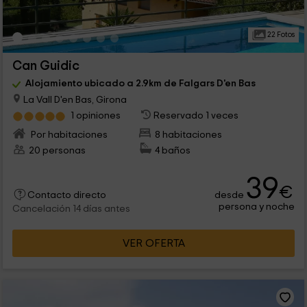
22 Fotos
Can Guidic
Alojamiento ubicado a 2.9km de Falgars D'en Bas
La Vall D'en Bas, Girona
1 opiniones
Reservado 1 veces
Por habitaciones
8 habitaciones
20 personas
4 baños
39
€
desde
Contacto directo
persona y noche
Cancelación 14 días antes
VER OFERTA