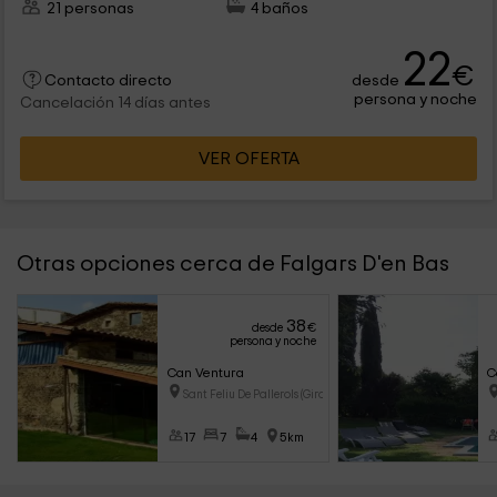
21 personas
4 baños
22
€
desde
Contacto directo
persona y noche
Cancelación 14 días antes
VER OFERTA
Otras opciones cerca de Falgars D'en Bas
38
desde
€
persona y noche
Can Ventura
C
Sant Feliu De Pallerols (Giron
17
7
4
5km