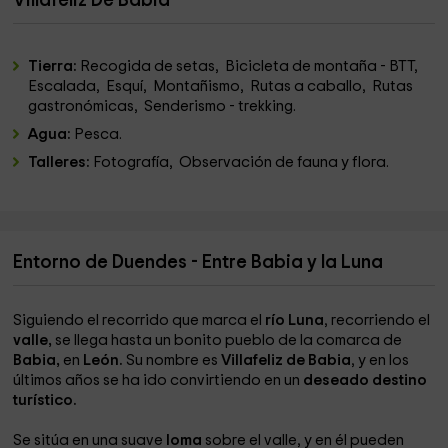
Villafeliz De Babia
Tierra:
Recogida de setas, Bicicleta de montaña - BTT,
Escalada, Esquí, Montañismo, Rutas a caballo, Rutas
gastronómicas, Senderismo - trekking.
Agua:
Pesca.
Talleres:
Fotografía, Observación de fauna y flora.
Entorno de Duendes - Entre Babia y la Luna
Siguiendo el recorrido que marca el
río Luna
, recorriendo el
valle,
se llega hasta un bonito pueblo de la comarca de
Babia,
en
León.
Su nombre es
Villafeliz de Babia
, y en los
últimos años se ha ido convirtiendo en un
deseado destino
turístico.
Se sitúa en una suave
loma
sobre el valle, y en él pueden