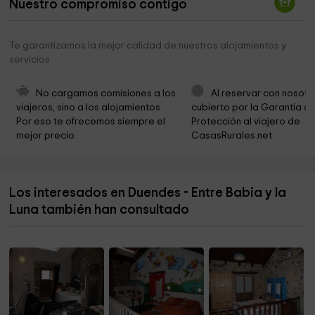
Nuestro compromiso contigo
Iglesia de San Martín
3,0 km
Cementerio de Abelgas de Luna
6,3 km
Te garantizamos la mejor calidad de nuestros alojamientos y
servicios
Iglesia de San Pelayo
6,3 km
Parroquia de El Salvador de Riolago
7,7 km
No cargamos comisiones a los 
Al reservar con nosotr
viajeros, sino a los alojamientos. 
cubierto por la Garantía de
Cementerio de Riolago
7,7 km
Por eso te ofrecemos siempre el 
Protección al viajero de 
mejor precio.
CasasRurales.net
Puerto de La Cubilla
7,9 km
Iglesia de San Juan Bautista
8,1 km
Los interesados en Duendes - Entre Babia y la
Parroquia de San Miguel Arcángel de Huergas de
9,1 km
Babia
Luna también han consultado
Cementerio de Huergas de Babia
9,1 km