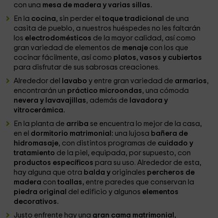
con una
mesa de madera y varias sillas.
En la
cocina
, sin perder el
toque tradicional
de una
casita de pueblo, a nuestros huéspedes no les faltarán
los
electrodomésticos
de la mayor calidad, así como
gran variedad de elementos de
menaje
con los que
cocinar fácilmente, así como
platos, vasos y cubiertos
para disfrutar de sus sabrosas creaciones.
Alrededor del
lavabo
y entre gran variedad de
armarios
,
encontrarán un
práctico microondas
, una cómoda
nevera y lavavajillas
, además de
lavadora y
vitrocerámica.
En la planta de
arriba
se encuentra lo mejor de la casa,
en el
dormitorio matrimonial:
una lujosa
bañera de
hidromasaje
, con distintos programas de
cuidado y
tratamiento
de la piel, equipada, por supuesto, con
productos específicos
para su uso. Alrededor de esta,
hay alguna que otra
balda y
originales
percheros de
madera
con
toallas,
entre paredes que conservan la
piedra original
del edificio y algunos
elementos
decorativos.
Justo enfrente hay una
gran cama matrimonial,