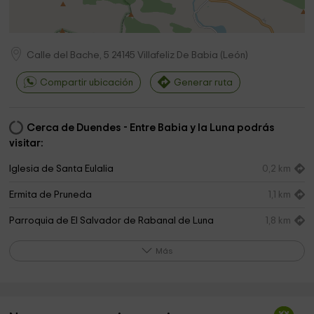
Calle del Bache, 5
24145
Villafeliz De Babia
(
León
)
Compartir ubicación
Generar ruta
Cerca de Duendes - Entre Babia y la Luna podrás
visitar:
Iglesia de Santa Eulalia
0,2 km
Ermita de Pruneda
1,1 km
Parroquia de El Salvador de Rabanal de Luna
1,8 km
Cementerio de Rabanal de Luna
2,0 km
Más
Ayuntamiento de Sena de Luna
2,9 km
Cementerio de Sena de Luna
3,0 km