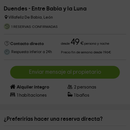
Duendes - Entre Babia y la Luna
Villafeliz De Babia, León
1 RESERVAS CONFIRMADAS
49
€
Contacto directo
desde
persona y noche
Respuesta inferior a 24h
Precio fin de semana desde 196€
Enviar mensaje al propietario
Alquiler íntegro
2
personas
1
habitaciones
1
baños
¿Preferirías hacer una reserva directa?