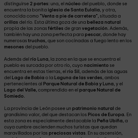
distinguirse
2 partes:
una, el
núcleo
del pueblo, donde se
encuentra la bonita
iglesia de Santa Eulalia
, y otra,
conocida como
"Venta a pie de carretera",
situada a
orillas
del río. Esta última goza de una
belleza natural
propia de las zonas
fértiles
de gran
vegetación.
Además,
también hay una zona perfecta para
pescar,
donde hay
numerosas
truchas,
que son cocinadas a fuego lento en los
mesones
del pueblo.
Además del
río Luna
, la zona en la que se encuentra el
pueblo es surcada por otro río, cuyo
nacimiento
se
encuentra en estas tierras, el
río Sil
, además de las aguas
del
Lago de Babia
o la
Laguna de las verdes,
ambos
pertenecientes al
Parque Natural de Babia y Luna
, y el
Lago del Valle,
comprendido en el
parque Natural de
Somiedo.
La provincia de León posee un
patrimonio natural
de
grandísimo valor, del que destacan los
Picos de Europa.
En
esta zona es especialmente destacable la
Peña Ubiña,
a
cuya cumbre ascienden muchos turistas que quedan
maravillados por las
preciosas vistas
. En su ascensión,