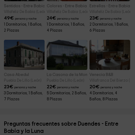
Sentidos - Entre Babia y la Luna
Colores - Entre Babia y la Luna
Estrellas - Entre Babia y
Villafeliz De Babia (León)
Villafeliz De Babia (León)
Villafeliz De Babia (León)
49
€
24
€
23
€
persona y noche
persona y noche
persona y noche
1 Dormitorios, 1 Baños,
1 Dormitorios, 1 Baños,
2 Dormitorios, 1 Baños,
2 Plazas
4 Plazas
6 Plazas
Casa Abedul
La Casona de la Montaña
Venecia B&B
Puebla De Lillo (León)
Puebla De Lillo (León)
Villafranca Del Bierzo (Le
23
€
22
€
20
€
persona y noche
persona y noche
persona y noche
3 Dormitorios, 1 Baños,
5 Dormitorios, 2 Baños,
4 Dormitorios, 4
7 Plazas
8 Plazas
Baños, 8 Plazas
Preguntas frecuentes sobre Duendes - Entre
Babia y la Luna