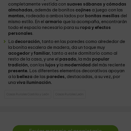
completamente vestida con
suaves sábanas y cómodas
almohadas,
además de bonitos
cojines
a juego con las
mantas,
rodeada a ambos lados por
bonitas mesillas
del
mismo estilo. En el
armario
que la acompaña, encontrarán
todo el espacio necesario para su
ropa y efectos
personales
.
La
decoración
, tanto en las paredes como alrededor de
la bonita escalera de madera, da un toque muy
acogedor
y
familiar,
tanto a este dormitorio como al
resto de la casa, y une el
pasado
, la más
popular
tradición
, con los
lujos y
la
modernidad
del más reciente
presente.
Los diferentes elementos decorativos apoyan
a la
belleza
de las
paredes,
destacadas, a su vez, por
una
viva iluminación.
Casas Rurales Castilla y León
Casas Rurales León