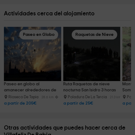
Actividades cerca del alojamiento
Paseo en Globo
Raquetas de Nieve
Paseo en globo al 
Ruta Raquetas de nieve 
Montar
amanecer alrededores de 
nocturna San Isidro 3 horas
Somie
León
Rioseco De Tapia
Poladura De La Tercia
Pol
28.6 km
21.3 km
a partir de 205€
a partir de 25€
a part
Otras actividades que puedes hacer cerca de