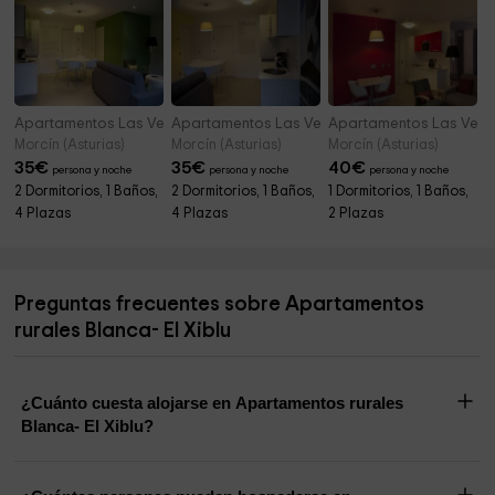
Apartamentos Las Vegas de Cardeo- Andalucía
Apartamentos Las Vegas de Cardeo- Levante
Apartamentos Las Vega
Morcín (Asturias)
Morcín (Asturias)
Morcín (Asturias)
35
€
35
€
40
€
persona y noche
persona y noche
persona y noche
2 Dormitorios, 1 Baños,
2 Dormitorios, 1 Baños,
1 Dormitorios, 1 Baños,
4 Plazas
4 Plazas
2 Plazas
Preguntas frecuentes sobre Apartamentos
rurales Blanca- El Xiblu
¿Cuánto cuesta alojarse en Apartamentos rurales
Blanca- El Xiblu?