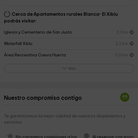
Cerca de Apartamentos rurales Blanca- El Xiblu
podrás visitar:
Iglesia y Cementerio de San Justo
0,1 km
Waterfall Xiblu
2,2 km
Área Recreativa Cueva Huerta
3,0 km
Ermita Nuestra Señora de Trobaniellu
3,2 km
Más
Abrigos rupestres de Fresnedo
3,2 km
Área recreativa de Fresnedo
3,3 km
Nuestro compromiso contigo
Ermita del Santo Ángel
3,6 km
Prehistoric Park Teverga
4,6 km
Te garantizamos la mejor calidad de nuestros alojamientos y
servicios
Iglesia de Nuestra Señora de los Remedios
5,0 km
Ermita de San José
5,6 km
No cargamos comisiones a los 
Al reservar con nosotr