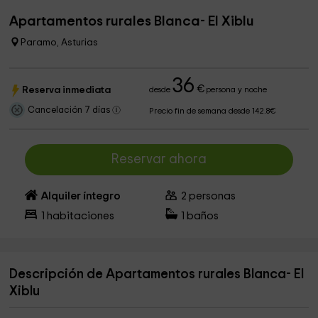
Apartamentos rurales Blanca- El Xiblu
Paramo, Asturias
36
€
Reserva inmediata
desde
persona y noche
Cancelación 7 días
Precio fin de semana desde 142.8€
Reservar ahora
Alquiler íntegro
2
personas
1
habitaciones
1
baños
Descripción de Apartamentos rurales Blanca- El
Xiblu