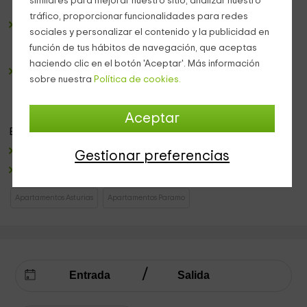
similares para mejorar nuestro sitio, analizar nuestro
la cocina.
tráfico, proporcionar funcionalidades para redes
Un baño completo,
en el que no te van a faltar los
sociales y personalizar el contenido y la publicidad en
sanitarios necesarios, ni el conjunto de los
juegos de
función de tus hábitos de navegación, que aceptas
toallas.
haciendo clic en el botón 'Aceptar'. Más información
Un dormitorio amplio,
equipado con una
cama de
sobre nuestra
Política de cookies.
matrimonio
muy amplia y cómoda, donde vais a poder
recargar pilas, y disfrutar de un ambiente tranquilo.
Aceptar
En el
exterior
, nos encontramos con:
Un
porche con mesa y sillas.
Gestionar preferencias
Una zona
ajardinada
en la que tenemos la
barbacoa
.
Apartamentos Asturias
Apartamentos Paramo