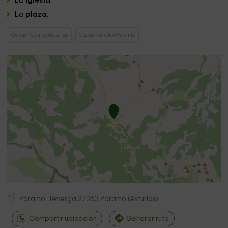
La
iglesia
.
La
plaza
.
Casas Rurales Asturias
Casas Rurales Paramo
Páramo, Teverga
27363
Paramo
(
Asturias
)
Compartir ubicación
Generar ruta