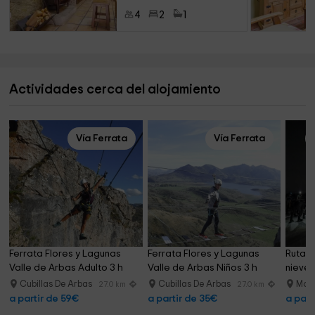
4
2
1
Actividades cerca del alojamiento
Vía Ferrata
Vía Ferrata
Ferrata Flores y Lagunas 
Ferrata Flores y Lagunas 
Ruta n
Valle de Arbas Adulto 3 h
Valle de Arbas Niños 3 h
nieve 
Cubillas De Arbas
Cubillas De Arbas
More
27.0 km
27.0 km
a partir de 59€
a partir de 35€
a part