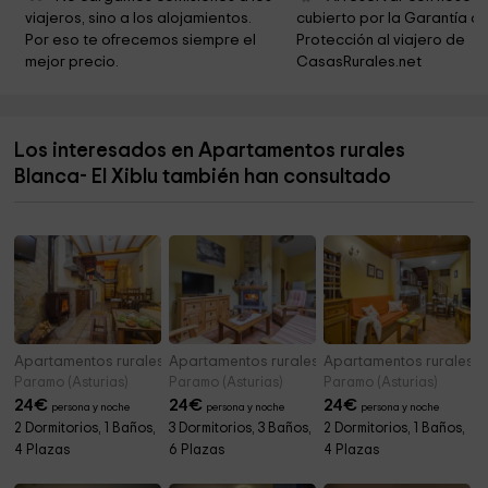
viajeros, sino a los alojamientos. 
cubierto por la Garantía de
Área recreativa de Ricabo
5,7 km
Por eso te ofrecemos siempre el 
Protección al viajero de 
mejor precio.
CasasRurales.net
Santuario de la Virgen del Cébrano
5,8 km
Área recreativa del Cébrano
5,8 km
Los interesados en Apartamentos rurales
Ermita de la Virgen Soberana
6,5 km
Blanca- El Xiblu también han consultado
Parque Natural de las Ubiñas - La Mesa
6,7 km
Apartamentos rurales Blanca- Las Ubiñas
Apartamentos rurales Blanca- El Camín Real
Apartamentos rurales B
Paramo (Asturias)
Paramo (Asturias)
Paramo (Asturias)
24
€
24
€
24
€
persona y noche
persona y noche
persona y noche
2 Dormitorios, 1 Baños,
3 Dormitorios, 3 Baños,
2 Dormitorios, 1 Baños,
4 Plazas
6 Plazas
4 Plazas