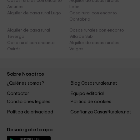
Casas rurales con encanto
Alquiler de casas rurales
Asturias
León
Alquiler de casa rural Lugo
Casa rural con encanto
Cantabria
Alquiler de casa rural
Casas rurales con encanto
Teverga
Villa De Sub
Casa rural con encanto
Alquiler de casas rurales
Quirós
Veigas
Sobre Nosotros
¿Quiénes somos?
Blog Casasrurales.net
Contactar
Equipo editorial
Condiciones legales
Política de cookies
Política de privacidad
Confianza CasasRurales.net
Descárgate la app