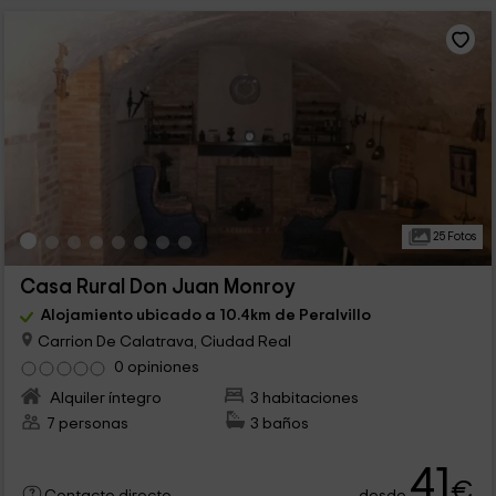
25 Fotos
Casa Rural Don Juan Monroy
Alojamiento ubicado a 10.4km de Peralvillo
Carrion De Calatrava, Ciudad Real
0 opiniones
Alquiler íntegro
3 habitaciones
7 personas
3 baños
41
€
desde
Contacto directo