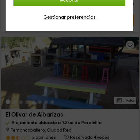
Aceptar
persona y noche
Cancelación 7 días antes
Gestionar preferencias
VER OFERTA
51 Fotos
El Olivar de Albarizas
Alojamiento ubicado a 7.3km de Peralvillo
Fernancaballero, Ciudad Real
2 opiniones
Reservado 4 veces