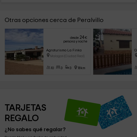
Otras opciones cerca de Peralvillo
24
desde
€
persona y noche
Agroturismo La Finka
C
Malagon (Ciudad Real)
10
3
3
18km
TARJETAS 
REGALO
¿No sabes qué regalar?