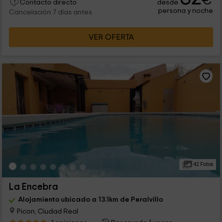
€
desde
Contacto directo
persona y noche
Cancelación 7 días antes
VER OFERTA
42 Fotos
La Encebra
Alojamiento ubicado a 13.1km de Peralvillo
Picon, Ciudad Real