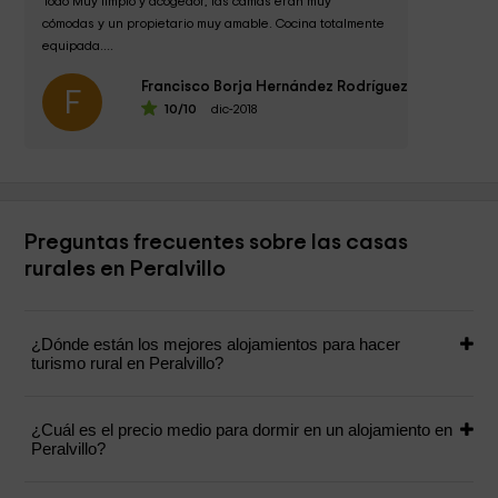
Todo Muy limpio y acogedor, las camas eran muy 
cómodas y un propietario muy amable. Cocina totalmente 
equipada....
Francisco Borja Hernández Rodríguez
F
10
/10
dic-2018
Preguntas frecuentes sobre las casas
rurales en Peralvillo
¿Dónde están los mejores alojamientos para hacer
turismo rural en Peralvillo?
¿Cuál es el precio medio para dormir en un alojamiento en
Peralvillo?