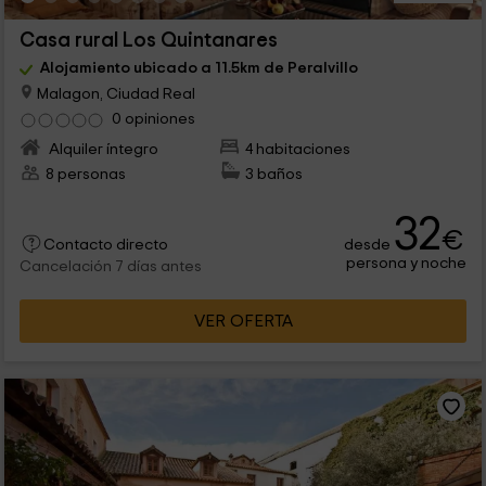
Casa rural Los Quintanares
Alojamiento ubicado a 11.5km de Peralvillo
Malagon, Ciudad Real
0 opiniones
Alquiler íntegro
4 habitaciones
8 personas
3 baños
32
€
desde
Contacto directo
persona y noche
Cancelación 7 días antes
VER OFERTA