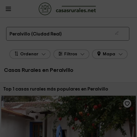
CasasRurales.net
Casas Rurales
Casas Rurales Castilla La Mancha
Casas
Rurales Ciudad Real
Casas Rurales Peralvillo
Las 1 mejores casas rurales en Peralvillo de 2026
Peralvillo (Ciudad Real)
Ordenar
Filtros
Mapa
Casas Rurales en Peralvillo
Ordenar por:
Top 1 casas rurales más populares en Peralvillo