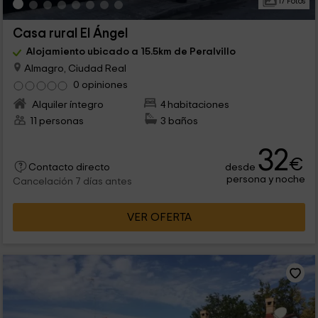
17 Fotos
Casa rural El Ángel
Alojamiento ubicado a 15.5km de Peralvillo
Almagro, Ciudad Real
0 opiniones
Alquiler íntegro
4 habitaciones
11 personas
3 baños
32
€
desde
Contacto directo
persona y noche
Cancelación 7 días antes
VER OFERTA