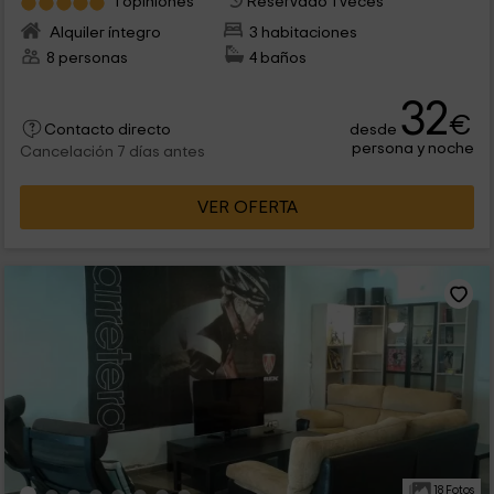
1 opiniones
Reservado 1 veces
Alquiler íntegro
3 habitaciones
8 personas
4 baños
32
€
desde
Contacto directo
persona y noche
Cancelación 7 días antes
VER OFERTA
18 Fotos