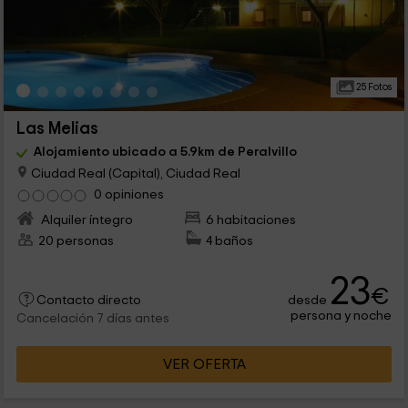
25 Fotos
Las Melias
Alojamiento ubicado a 5.9km de Peralvillo
Ciudad Real (Capital), Ciudad Real
0 opiniones
Alquiler íntegro
6 habitaciones
20 personas
4 baños
23
€
desde
Contacto directo
persona y noche
Cancelación 7 días antes
VER OFERTA