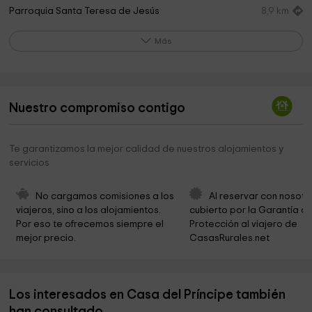
Parroquia Santa Teresa de Jesús
8,9 km
Cementerio
8,9 km
Más
Parque Alfonso Suarez
8,9 km
Pergola Parque de Malagón
9,0 km
Nuestro compromiso contigo
Ayuntamiento de Malagón
9,0 km
Ayuntamiento de Malagón
9,1 km
Te garantizamos la mejor calidad de nuestros alojamientos y
servicios
Museo Municipal De Los Estados Del Duque
9,1 km
Ayuntamiento de Malagón
9,1 km
No cargamos comisiones a los 
Al reservar con nosotr
viajeros, sino a los alojamientos. 
cubierto por la Garantía de
Santa María Magdalena
9,3 km
Por eso te ofrecemos siempre el 
Protección al viajero de 
mejor precio.
CasasRurales.net
Cementerio
12,2 km
Parroquia de Nuestra Sra. de Gracia
12,5 km
Los interesados en Casa del Príncipe también
Excelentisimo Ayuntamiento de Fernán Caballero
12,5 km
han consultado