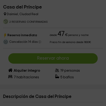
Casa del Príncipe
Daimiel, Ciudad Real
2 RESERVAS CONFIRMADAS
47
€
Reserva inmediata
desde
persona y noche
Cancelación 14 días
Precio fin de semana desde 1800€
Reservar ahora
Alquiler íntegro
19
personas
7
habitaciones
5
baños
Descripción de Casa del Príncipe