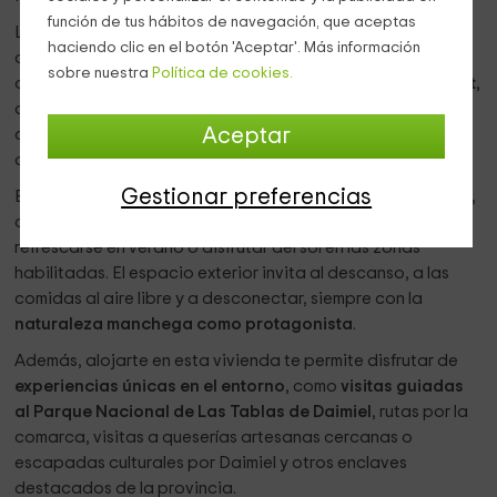
función de tus hábitos de navegación, que aceptas
Las estancias combinan
confort y carácter
, con detalles
haciendo clic en el botón 'Aceptar'. Más información
cuidados y equipamiento completo. La vivienda dispone
sobre nuestra
Política de cookies.
de
calefacción, aire acondicionado y conexión a internet
,
además de cocina completa, office, lavadero y zonas
Aceptar
comunes pensadas para que la convivencia sea cómoda y
agradable durante toda la estancia.
Gestionar preferencias
En el exterior, la finca ofrece un
entorno tranquilo y amplio
,
con
una piscina de gran tamaño
, perfecta para
refrescarse en verano o disfrutar del sol en las zonas
habilitadas. El espacio exterior invita al descanso, a las
comidas al aire libre y a desconectar, siempre con la
naturaleza manchega como protagonista
.
Además, alojarte en esta vivienda te permite disfrutar de
experiencias únicas en el entorno
, como
visitas guiadas
al Parque Nacional de Las Tablas de Daimiel
, rutas por la
comarca, visitas a queserías artesanas cercanas o
escapadas culturales por Daimiel y otros enclaves
destacados de la provincia.