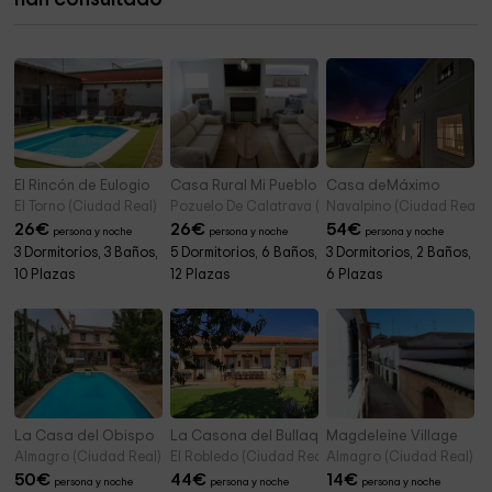
Bird Observatory in Laguna Navaseca
12,9 km
El Rincón de Eulogio
Casa Rural Mi Pueblo
Casa deMáximo
El Torno (Ciudad Real)
Pozuelo De Calatrava (Ciudad Real)
Navalpino (Ciudad Real)
26
€
26
€
54
€
persona y noche
persona y noche
persona y noche
3 Dormitorios, 3 Baños,
5 Dormitorios, 6 Baños,
3 Dormitorios, 2 Baños,
10 Plazas
12 Plazas
6 Plazas
La Casa del Obispo
La Casona del Bullaque
Magdeleine Village
Almagro (Ciudad Real)
El Robledo (Ciudad Real)
Almagro (Ciudad Real)
50
€
44
€
14
€
persona y noche
persona y noche
persona y noche