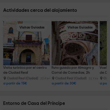
Actividades cerca del alojamiento
Visitas Guiadas
Visitas Guiadas
Visita turística por el centro 
Ruta guiada por Almagro y 
Vuelo 
de Ciudad Real
Corral de Comedias, 2h
de Ca
Ciudad Real (Ciudad)
Ciudad Real (Ciudad)
Ciud
22.4 km
22.4 km
a partir de 15€
a partir de 30€
a part
Entorno de Casa del Príncipe