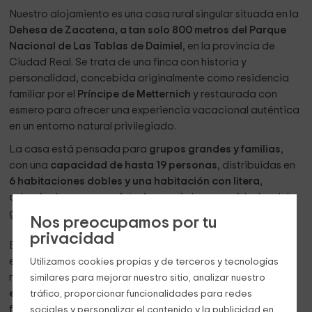
Nuestro alojamiento es una casa rural singular situada en la
Dehesa de Zacatena, a tan solo 800 metros del Parque
Nacional de Las Tablas de Daimiel
, en la provincia de
Ciudad Real. Se trata de una finca con historia y
personalidad, concebida originalmente como residencia
familiar por el
Príncipe de Metternich
y restaurada con
esmero para ofrecer una experiencia vacacional auténtica
en un entorno natural privilegiado.
La casa está pensada para
grupos grandes y familias
,
con una
capacidad de hasta 19 personas
, distribuidas en
6 habitaciones dobles y una habitación con litera
,
además de camas
supletorias
según las necesidades del
grupo.
Nos preocupamos por tu
privacidad
En el interior encontrarás
espacios amplios y cómodos
,
entre ellos un
salón comedor con chimenea
, ideal para
Utilizamos cookies propias y de terceros y tecnologías
relajarse y compartir momentos, y una
cocina totalmente
similares para mejorar nuestro sitio, analizar nuestro
equipada
, preparada para estancias largas y reuniones
tráfico, proporcionar funcionalidades para redes
familiares.
sociales y personalizar el contenido y la publicidad en