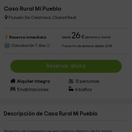
Casa Rural Mi Pueblo
Pozuelo De Calatrava, Ciudad Real
26
€
Reserva inmediata
desde
persona y noche
Cancelación 7 días
Precio fin de semana desde 621€
Reservar ahora
Alquiler íntegro
12
personas
5
habitaciones
6
baños
Descripción de Casa Rural Mi Pueblo
Nuestro alojamiento se encuentra dentro de la zona