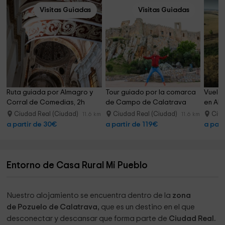
Visitas Guiadas
Visitas Guiadas
Ruta guiada por Almagro y 
Tour guiado por la comarca 
Vuelo 
Corral de Comedias, 2h
de Campo de Calatrava
en Alc
Ciudad Real (Ciudad)
Ciudad Real (Ciudad)
Ciud
11.6 km
11.6 km
a partir de 30€
a partir de 119€
a part
Entorno de Casa Rural Mi Pueblo
Nuestro alojamiento se encuentra dentro de la
zona
de Pozuelo de Calatrava,
que es un destino en el que
desconectar y descansar que forma parte de
Ciudad Real.