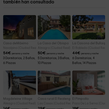
también han consultado
Iglesia de Madre de Dios
11,0 km
Casa deMáximo
La Casa del Obispo
La Casona del Bullaque
Navalpino (Ciudad Real)
Almagro (Ciudad Real)
El Robledo (Ciudad Real)
54
€
50
€
44
€
persona y noche
persona y noche
persona y noche
3 Dormitorios, 2 Baños,
5 Dormitorios, 3 Baños,
6 Dormitorios, 4
6 Plazas
10 Plazas
Baños, 14 Plazas
Magdeleine Village
Casa rural El Realengo
El Pimpollo
Almagro (Ciudad Real)
Las Casas (Ciudad Real)
Pozo De La Serna (Ciudad
14
€
29
€
18
€