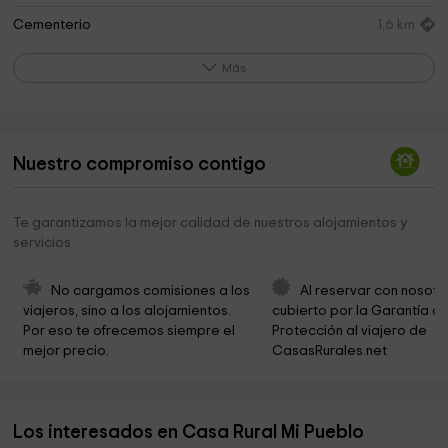
Cementerio
1,6 km
Policía Local de Miguelturra
7,5 km
Más
Municipio de Miguelturra
7,7 km
Parroquia de San Bartolomé
10,6 km
Nuestro compromiso contigo
National Theater Museum
10,7 km
Iglesia de San Blas
10,7 km
Te garantizamos la mejor calidad de nuestros alojamientos y
servicios
Mudanzas LM
10,7 km
Parroquia de San Bartolomé
10,7 km
No cargamos comisiones a los 
Al reservar con nosotr
viajeros, sino a los alojamientos. 
cubierto por la Garantía de
Almagro San Agustin Iglesia
10,8 km
Por eso te ofrecemos siempre el 
Protección al viajero de 
mejor precio.
CasasRurales.net
Iglesia De San Agustín
10,8 km
Municipio di Almagro
10,9 km
Los interesados en Casa Rural Mi Pueblo
Almagro Monumental Tourist Information
11,0 km