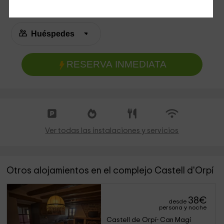
RESERVA INMEDIATA
Ver todas las instalaciones y servicios
Otros alojamientos en el complejo Castell d'Orpí
38
€
desde
persona y noche
Castell de Orpí- Can Magí