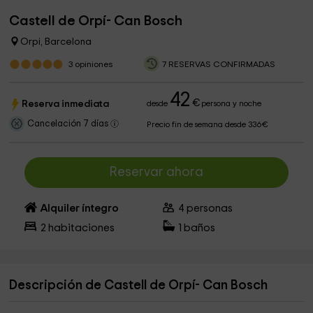
Castell de Orpí- Can Bosch
Orpi, Barcelona
3
opiniones
7 RESERVAS CONFIRMADAS
42
€
Reserva inmediata
desde
persona y noche
Cancelación 7 días
Precio fin de semana desde 336€
Reservar ahora
Alquiler íntegro
4
personas
2
habitaciones
1
baños
Descripción de Castell de Orpí- Can Bosch