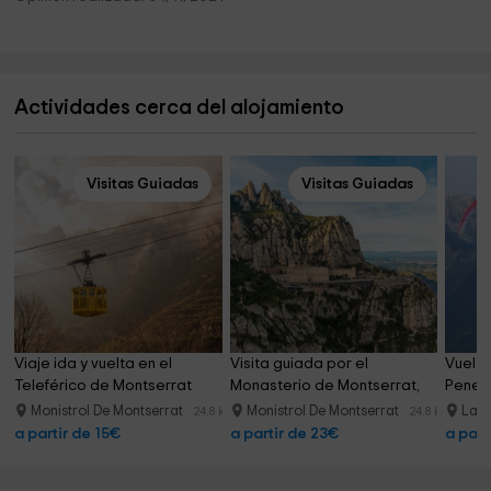
Actividades cerca del alojamiento
Visitas Guiadas
Visitas Guiadas
Viaje ida y vuelta en el 
Visita guiada por el 
Vuelo 
Teleférico de Montserrat
Monasterio de Montserrat, 
Penedè
2h
Monistrol De Montserrat
Monistrol De Montserrat
La 
24.8 km
24.8 km
a partir de 15€
a partir de 23€
a part