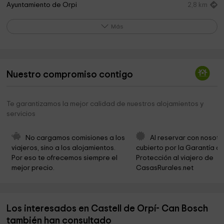
Ayuntamiento de Orpi
2,8 km
Masía Orpinell
3,2 km
Más
Ermita de Collbas
3,9 km
Museu dels Paraires de Carme
4,0 km
Nuestro compromiso contigo
Santa Maria de Gràcia
4,1 km
Ayuntamiento de Carme
4,2 km
Te garantizamos la mejor calidad de nuestros alojamientos y
servicios
La Tossa de Montbui
4,3 km
Sant Romà de Santa Maria de Miralles
4,4 km
No cargamos comisiones a los 
Al reservar con nosotr
viajeros, sino a los alojamientos. 
cubierto por la Garantía de
Ayuntamiento de Santa Maria de Miralles
4,4 km
Por eso te ofrecemos siempre el 
Protección al viajero de 
mejor precio.
CasasRurales.net
Parròquia de Santa Margarida
4,9 km
Parròquia Santa Margarida
4,9 km
Los interesados en Castell de Orpí- Can Bosch
Bonsai Puigros
4,9 km
también han consultado