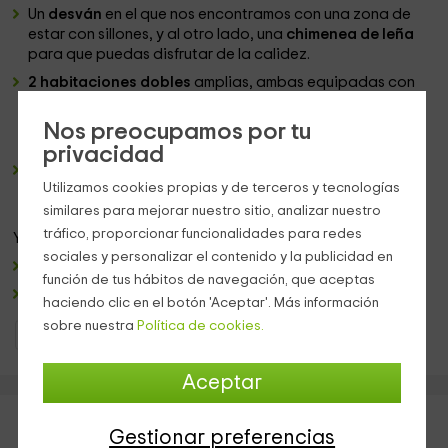
Un
desván
en el que nos encontramos con una zona de
estar con sillones, y al otro lado, una
chimenea de leña
para que puedas disfrutar de la calidez.
2 habitaciones dobles
amplias, ambas equipadas con
una cama de matrimonio
en la que vas a poder
descansar, y donde tenemos
muebles de madera
y ropa
Nos preocupamos por tu
de cama de sobra.
privacidad
Un
cuarto de baño complet
o, con todo tipo de
Utilizamos cookies propias y de terceros y tecnologías
sanitarios y juegos de
toallas
.
similares para mejorar nuestro sitio, analizar nuestro
tráfico, proporcionar funcionalidades para redes
Ya en las
zonas exteriores
, tenemos:
sociales y personalizar el contenido y la publicidad en
Un
patio
empedrado.
función de tus hábitos de navegación, que aceptas
Muebles
de exterior.
haciendo clic en el botón 'Aceptar'. Más información
sobre nuestra
Política de cookies.
Casas Rurales Cataluña
Casas Rurales Barcelona
Aceptar
Gestionar preferencias