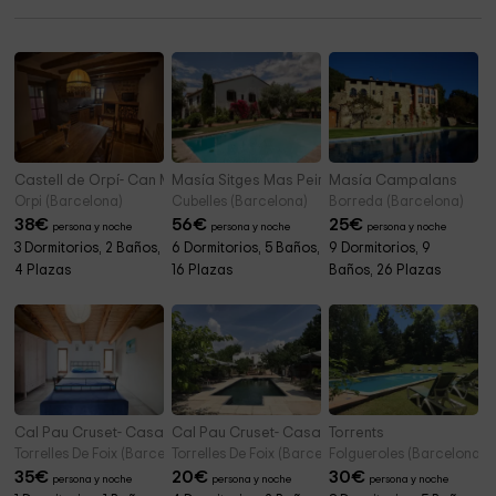
Iglesia de Sant Joan de Conilles
5,5 km
Castell de Orpí- Can Magí
Masía Sitges Mas Peirot
Masía Campalans
Orpi (Barcelona)
Cubelles (Barcelona)
Borreda (Barcelona)
38
€
56
€
25
€
persona y noche
persona y noche
persona y noche
3 Dormitorios, 2 Baños,
6 Dormitorios, 5 Baños,
9 Dormitorios, 9
4 Plazas
16 Plazas
Baños, 26 Plazas
Cal Pau Cruset- Casa Xarello
Cal Pau Cruset- Casa Parellada
Torrents
Torrelles De Foix (Barcelona)
Torrelles De Foix (Barcelona)
Folgueroles (Barcelona)
35
€
20
€
30
€
persona y noche
persona y noche
persona y noche