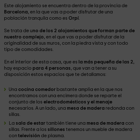
Este alojamiento se encuentra dentro de la provincia de
Barcelona
, en la que vas a poder disfrutar de una
población tranquila como es
Orpí
.
Se trata de u
no de los 2 alojamientos que forman parte de
nuestro complejo
, en el que vas a poder disfrutar de la
originalidad de sus muros, con la piedra vista y con todo
tipo de comodidades.
En el interior de esta casa, que es
la más pequeña de las 2,
hay espacio
para 4 personas
, que van a tener a su
disposición estos espacios que te detallamos:
Una
cocina comedor
bastante amplia en la que nos
encontramos con una encimera donde se reparte el
conjunto de los
electrodomésticos y el menaje
n
ecesarios. A un lado, una
mesa de madera
redonda con
sillas.
La
sala de estar
también tiene una
mesa de madera
con
sillas. Frente a los
sillones
tenemos un mueble de madera
con
televisión
de plasma.