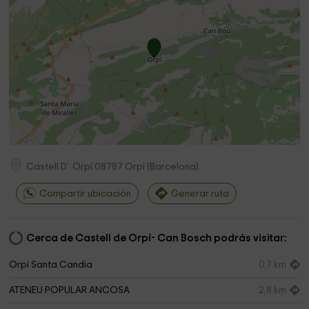
Castell D´Orpí
08787
Orpi
(
Barcelona
)
Compartir ubicación
Generar ruta
Cerca de Castell de Orpí- Can Bosch podrás visitar:
Orpi Santa Candia
0,7 km
ATENEU POPULAR ANCOSA
2,8 km