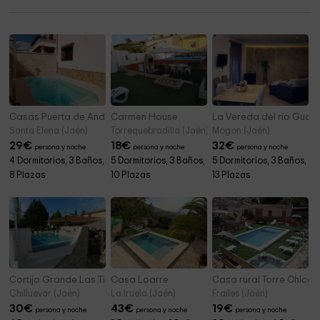
Casas Puerta de Andalucía- Villa Pablo
Carmen House
La Vereda del río Guada
Santa Elena (Jaén)
Torrequebradilla (Jaén)
Mogon (Jaén)
29
€
18
€
32
€
persona y noche
persona y noche
persona y noche
4 Dormitorios, 3 Baños,
5 Dormitorios, 3 Baños,
5 Dormitorios, 3 Baños,
8 Plazas
10 Plazas
13 Plazas
Cortijo Grande Las Tinajas
Casa Loarre
Casa rural Torre Chica
Chilluevar (Jaén)
La Iruela (Jaén)
Frailes (Jaén)
30
€
43
€
19
€
persona y noche
persona y noche
persona y noche