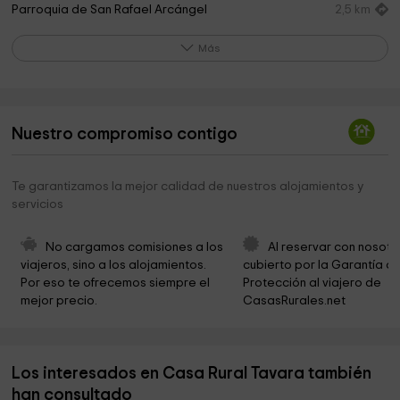
Parroquia de San Rafael Arcángel
2,5 km
Iglesia Cristiana Evangélica De La Sierra De Segura
2,5 km
Más
Camino a Puerto Cecilia
3,5 km
Casa Parroquial
4,8 km
Nuestro compromiso contigo
Cosmolarium. Castillo de Hornos de Segura.
4,8 km
Iglesia parroquial nuestra señora de la asunción
4,8 km
Te garantizamos la mejor calidad de nuestros alojamientos y
servicios
Ayuntamiento De Hornos
7,1 km
Iglesia de Cuevas de Ambrosio
11,8 km
No cargamos comisiones a los 
Al reservar con nosotr
viajeros, sino a los alojamientos. 
cubierto por la Garantía de
Iglesia De Prados De Armijo
12,3 km
Por eso te ofrecemos siempre el 
Protección al viajero de 
mejor precio.
CasasRurales.net
Los interesados en Casa Rural Tavara también
han consultado