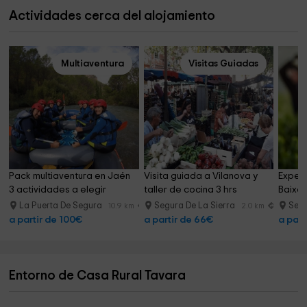
Actividades cerca del alojamiento
Multiaventura
Visitas Guiadas
Pack multiaventura en Jaén 
Visita guiada a Vilanova y 
Experi
3 actividades a elegir
taller de cocina 3 hrs
Baixa
La Puerta De Segura
Segura De La Sierra
Segu
10.9 km
2.0 km
a partir de 100€
a partir de 66€
a part
Entorno de Casa Rural Tavara