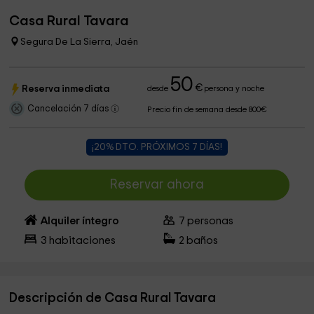
Casa Rural Tavara
Segura De La Sierra, Jaén
50
€
Reserva inmediata
desde
persona y noche
Cancelación 7 días
Precio fin de semana desde 800€
¡20% DTO. PRÓXIMOS 7 DÍAS!
Reservar ahora
Alquiler íntegro
7
personas
3
habitaciones
2
baños
Descripción de Casa Rural Tavara