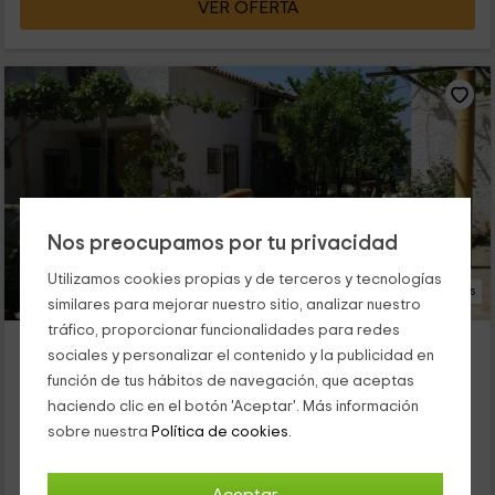
VER OFERTA
Nos preocupamos por tu privacidad
Utilizamos cookies propias y de terceros y tecnologías
6 Fotos
similares para mejorar nuestro sitio, analizar nuestro
tráfico, proporcionar funcionalidades para redes
Alojamiento Rural la Pendolera- El Maestro
sociales y personalizar el contenido y la publicidad en
Siles, Jaén
función de tus hábitos de navegación, que aceptas
0 opiniones
haciendo clic en el botón 'Aceptar'. Más información
Alquiler íntegro
3 habitaciones
sobre nuestra
Política de cookies.
6 personas
1 baños
Esta vivienda rural está situada en Siles, en la provincia de