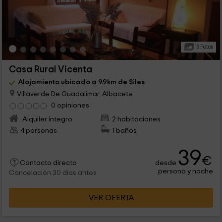
15 Fotos
Casa Rural Vicenta
Alojamiento ubicado a 9.9km de Siles
Villaverde De Guadalimar, Albacete
0 opiniones
Alquiler íntegro
2 habitaciones
4 personas
1 baños
39
€
desde
Contacto directo
persona y noche
Cancelación 30 días antes
VER OFERTA