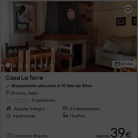
33 Fotos
Casa La Torre
Alojamiento ubicado a 10.1km de Siles
Orcera, Jaén
0 opiniones
Alquiler íntegro
2 habitaciones
4 personas
1 baños
39
€
desde
Contacto directo