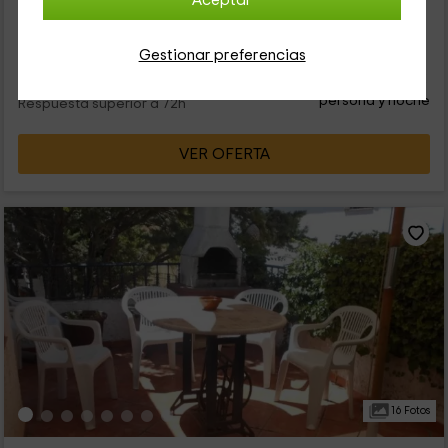
Aceptar
Jaén. Es una casita de estilo tradicional que tiene una
capacidad de hasta 6 personas que disfrutarán de...
Gestionar preferencias
26
€
desde
Contacto directo
persona y noche
Respuesta superior a 72h
VER OFERTA
16 Fotos