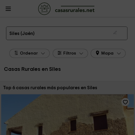
CasasRurales.net
Casas Rurales
Casas Rurales Andalucía
Casas Rurales
Jaén
Casas Rurales Siles
Las 6 mejores casas rurales en Siles de 2026
Siles (Jaén)
Ordenar
Filtros
Mapa
Casas Rurales en Siles
Ordenar por:
Top 6 casas rurales más populares en Siles