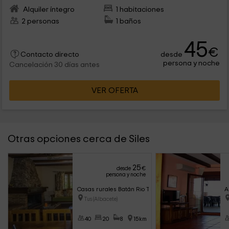
Alquiler íntegro
1 habitaciones
2 personas
1 baños
45
€
desde
Contacto directo
persona y noche
Cancelación 30 días antes
VER OFERTA
Otras opciones cerca de Siles
25
desde
€
persona y noche
Casas rurales Batán Rio Tus
A
Tus (Albacete)
40
20
8
15km