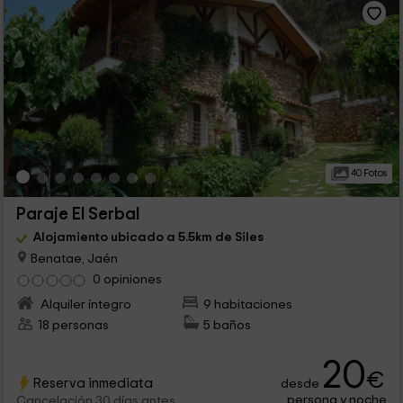
40 Fotos
Paraje El Serbal
Alojamiento ubicado a 5.5km de Siles
Benatae, Jaén
0 opiniones
Alquiler íntegro
9 habitaciones
18 personas
5 baños
20
€
Reserva inmediata
desde
persona y noche
Cancelación 30 días antes