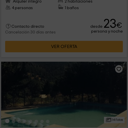
Alquiler íntegro
2 habitaciones
4 personas
1 baños
23
€
desde
Contacto directo
persona y noche
Cancelación 30 días antes
VER OFERTA
14 Fotos