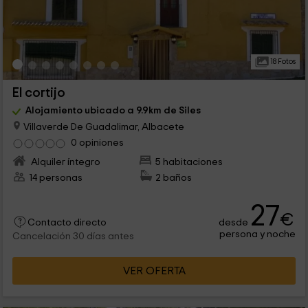
18 Fotos
El cortijo
Alojamiento ubicado a 9.9km de Siles
Villaverde De Guadalimar, Albacete
0 opiniones
Alquiler íntegro
5 habitaciones
14 personas
2 baños
27
€
desde
Contacto directo
persona y noche
Cancelación 30 días antes
VER OFERTA