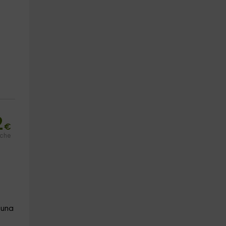
2
€
oche
 una