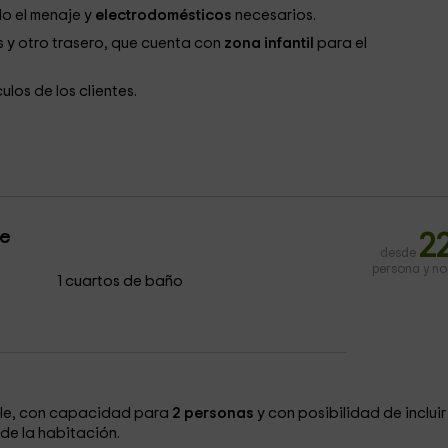
do el menaje y
electrodomésticos
necesarios.
s y otro trasero, que cuenta con
zona infantil
para el
los de los clientes.
le
2
desde
persona y n
1 cuartos de baño
le, con capacidad para
2 personas
y con posibilidad de incluir
de la habitación.