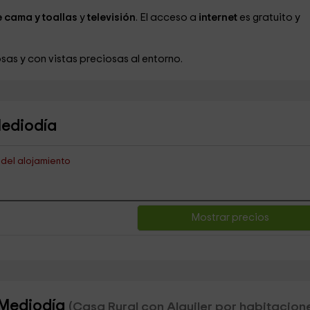
 cama y toallas
y
televisión
. El acceso a
internet
es gratuito y
osas y con vistas preciosas al entorno.
Mediodía
s del alojamiento
Mostrar precios
l Mediodía
(Casa Rural con Alquiler por habitacion