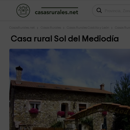
CasasRurales.net
Casas Rurales
Casas Rurales Castilla y León
Casas Rur
Casa rural Sol del Mediodía