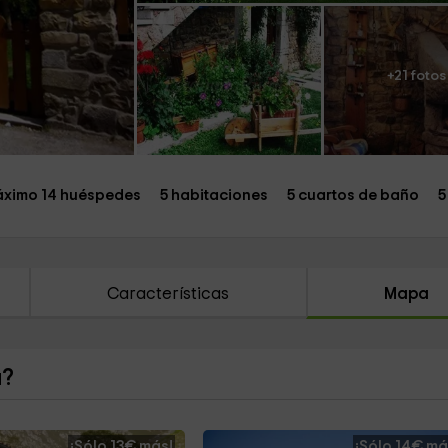
+21 fotos
ximo 14 huéspedes
5 habitaciones
5 cuartos de baño
5
Características
Mapa
a?
¡Sólo 13€ más!
¡Sólo 14€ má