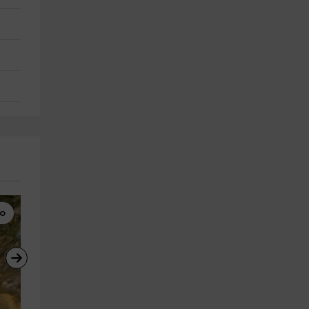
mo
Puenting
Barranquismo