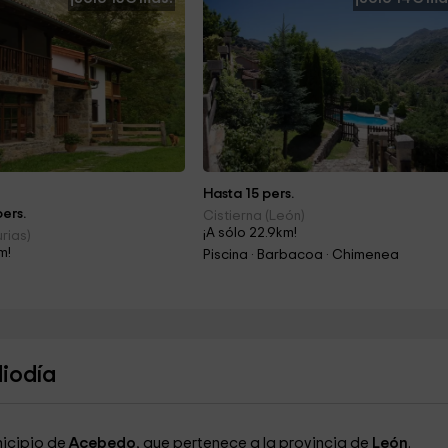
Hasta 15 pers.
ers.
Cistierna (León)
¡A sólo 22.9km!
rias)
m!
Piscina · Barbacoa · Chimenea
diodía
nicipio de
Acebedo
, que pertenece a la provincia de
León
.