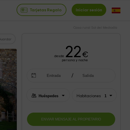
Tarjetas Regalo
Iniciar sesión
Casa rural Sol del Mediodía
Guardar
22
€
desde
persona y noche
Habitaciones