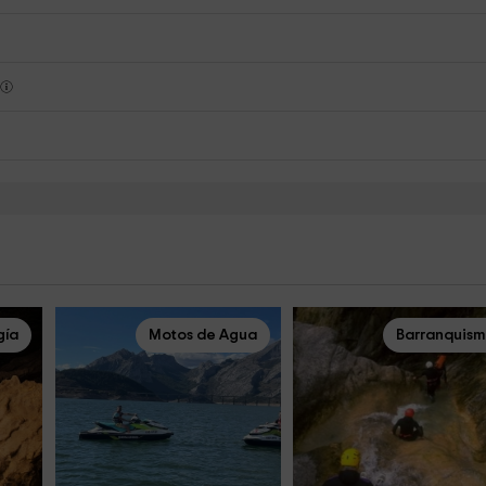
s
gía
Motos de Agua
Barranquis