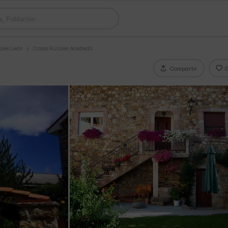
ales León
Casas Rurales Acebedo
Compartir