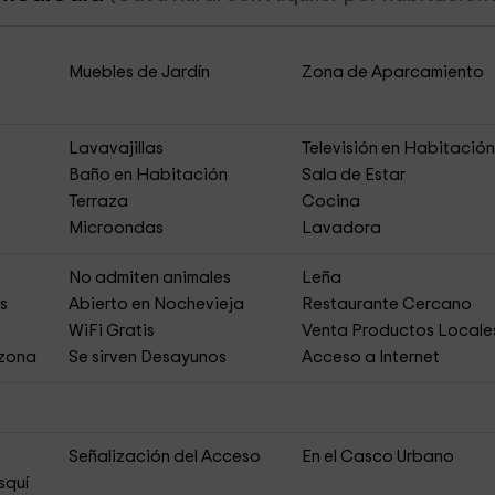
Muebles de Jardín
Zona de Aparcamiento
Lavavajillas
Televisión en Habitació
Baño en Habitación
Sala de Estar
Terraza
Cocina
Microondas
Lavadora
No admiten animales
Leña
es
Abierto en Nochevieja
Restaurante Cercano
s
WiFi Gratis
Venta Productos Locale
 zona
Se sirven Desayunos
Acceso a Internet
Señalización del Acceso
En el Casco Urbano
squí