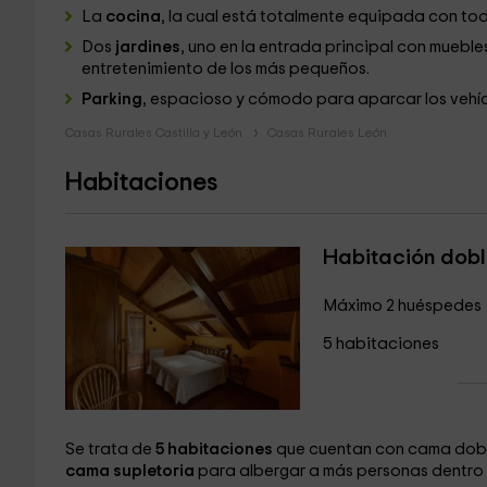
La
cocina
, la cual está totalmente equipada con to
Dos
jardines
, uno en la entrada principal con mueble
entretenimiento de los más pequeños.
Parking
, espacioso y cómodo para aparcar los vehícu
Casas Rurales Castilla y León
Casas Rurales León
Habitaciones
Habitación dob
Máximo 2 huéspedes
5 habitaciones
Se trata de
5 habitaciones
que cuentan con cama dob
cama supletoria
para albergar a más personas dentro 