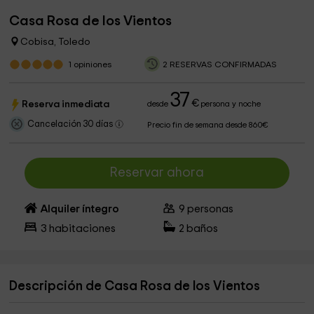
Casa Rosa de los Vientos
Cobisa, Toledo
1
opiniones
2 RESERVAS CONFIRMADAS
37
€
Reserva inmediata
desde
persona y noche
Cancelación 30 días
Precio fin de semana desde 860€
Reservar ahora
Alquiler íntegro
9
personas
3
habitaciones
2
baños
Descripción de Casa Rosa de los Vientos