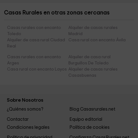
Casas Rurales en otras zonas cercanas
Casas rurales con encanto
Alquiler de casas rurales
Toledo
Madrid
Alquiler de casa rural Ciudad
Casa rural con encanto Ávila
Real
Casas rurales con encanto
Alquiler de casa rural
Arges
Burguillos De Toledo
Casa rural con encanto Layos
Alquiler de casas rurales
Casasbuenas
Sobre Nosotros
¿Quiénes somos?
Blog Casasrurales.net
Contactar
Equipo editorial
Condiciones legales
Política de cookies
Política de privacidad
Confianza CasasRurales.net