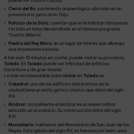
puede ver toda la ciudad.
Cerro del Bu:
yacimiento arqueológico ubicado en un
promontorio junto al río Tajo.
Palacio de la Sisla:
cuentan que en él habitan fantasmas.
Ha sido un tema desarrollado en el famoso programa
'Cuarto Milenio'.
Piedra del Rey Moro:
es un lugar de interés que alberga
una interesante historia.
A tan solo 15 minutos en coche, puede visitar su provincia,
Toledo
. En
Toledo
puede ver infinidad de edifcios
históriicos y de gran interés.
Lo más recomendable para
visitar
en
Toledo
es:
Catedral:
uno de los edificios más bonitos de la
ciudad.tiene un estilo gótico clasico que data del siglo
XIII.
Alcázar:
actualmente el alcázar es un museo militar
ubicado un un palacio. Su construcción data del siglo
XVI.
Monasterio:
hablamos del Monasterio de San Juan de los
Reyes. Esta iglesia del siglo XV, es famosa por teenr unos