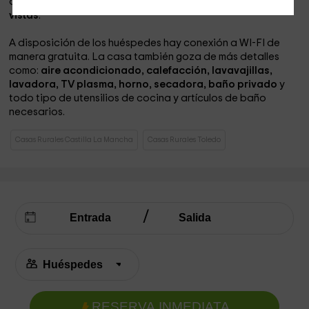
desayunar, almorzar o cenar acompañado de grandes
vistas
.
A disposición de los huéspedes hay conexión a WI-FI de
manera gratuita. La casa también goza de más detalles
como:
aire acondicionado, calefacción, lavavajillas,
lavadora, TV plasma, horno, secadora, baño privado
y
todo tipo de utensilios de cocina y artículos de baño
necesarios.
Casas Rurales Castilla La Mancha
Casas Rurales Toledo
RESERVA INMEDIATA