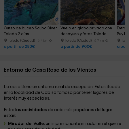
Curso de buceo Scuba Diver 
Vuelo en globo privado con 
Entrad
Toledo 2 días
desayuno y fotos Toledo
Puy Du
Toledo (Ciudad)
Toledo (Ciudad)
Tole
6.4 km
6.7 km
a partir de 280€
a partir de 900€
a part
Entorno de Casa Rosa de los Vientos
La casa tiene un entorno rural de excepción. Esta situada
en la localidad de Cobisa famosa por tener lugares de
interés muy especiales.
Entre las
actividades
de ocio más populares del lugar
están:
Mirador del Valle:
un impresionante mirador en el que se