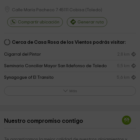
Calle María Pacheco 7
45111
Cobisa
(
Toledo
)
Compartir ubicación
Generar ruta
Cerca de Casa Rosa de los Vientos podrás visitar:
Cigarral del Pintor
2,8 km
Seminario Conciliar Mayor San Ildefonso de Toledo
5,5 km
Synagogue of El Transito
5,6 km
Museo Sefardí
5,6 km
Más
Museo del Greco
5,6 km
Royal Foundation of Toledo - Victorio Macho
5,6 km
Museum
Nuestro compromiso contigo
Museo Taller Del Moro
5,7 km
Te garantizamos la mejor calidad de nuestros alojamientos y