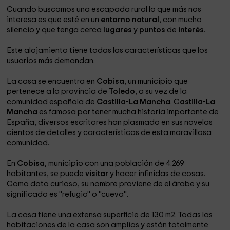
Cuando buscamos una escapada rural lo que más nos
interesa es que esté en un
entorno natural
, con mucho
silencio y que tenga cerca
lugares
y
puntos
de
interés
.
Este alojamiento tiene todas las características que los
usuarios más demandan.
La casa se encuentra en
Cobisa
, un municipio que
pertenece a la provincia de
Toledo
, a su vez de la
comunidad española de
Castilla-La Mancha
. C
astilla-La
Mancha
es famosa por tener mucha historia importante de
España, diversos escritores han plasmado en sus novelas
cientos de detalles y características de esta maravillosa
comunidad.
En
Cobisa
, municipio con una población de 4.269
habitantes, se puede
visitar
y hacer infinidas de cosas.
Como dato curioso, su nombre proviene de el árabe y su
significado es ''refugio'' o ''cueva''.
La casa tiene una extensa superfície de 130 m2. Todas las
habitaciones de la casa son amplias y están totalmente