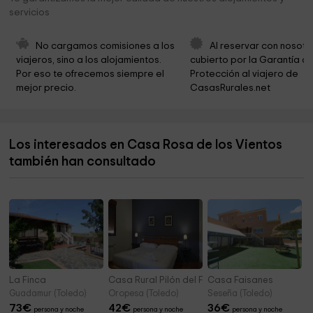
Iglesia de Santo Tomé
5,7 km
servicios
Sinagoga de Santa María La Blanca
5,7 km
No cargamos comisiones a los 
Al reservar con nosotr
Ayuntamiento de Toledo
5,8 km
viajeros, sino a los alojamientos. 
cubierto por la Garantía de
Por eso te ofrecemos siempre el 
Protección al viajero de 
Santa Iglesia Catedral Primada de Toledo
5,8 km
mejor precio.
CasasRurales.net
Monasterio de San Juan de los Reyes
5,8 km
Catedral - Museo del Tesoro
5,9 km
Los interesados en Casa Rosa de los Vientos
Alcázar de Toledo
5,9 km
también han consultado
Convento De Santo Domingo El Antiguo
6,0 km
La Finca
Casa Rural Pilón del Fraile
Casa Faisanes
Guadamur (Toledo)
Oropesa (Toledo)
Seseña (Toledo)
73
€
42
€
36
€
persona y noche
persona y noche
persona y noche