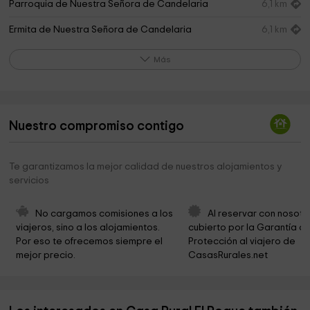
Parroquia de Nuestra Señora de Candelaria
6,1 km
Ermita de Nuestra Señora de Candelaria
6,1 km
Campanario Frontera
6,2 km
Más
City of La Frontera
6,3 km
Ermita de la Caridad
6,6 km
Nuestro compromiso contigo
Centro De Interpretación De El Julan
6,7 km
Ecomuseo de Guinea y Centro Recuperación del
8,1 km
Te garantizamos la mejor calidad de nuestros alojamientos y
Lagarto Gigante de El Hierro
servicios
el ecomuseo frontera
8,5 km
No cargamos comisiones a los 
Al reservar con nosotr
Senderola Maceta Punta grade
9,6 km
viajeros, sino a los alojamientos. 
cubierto por la Garantía de
Por eso te ofrecemos siempre el 
Protección al viajero de 
Iglesia De La Sagrada Familia
10,5 km
mejor precio.
CasasRurales.net
Ermita de la Virgen de la Peña
10,9 km
Nisdafe
11,2 km