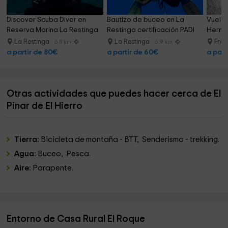
Discover Scuba Diver en 
Bautizo de buceo en La 
Vuelo 
Reserva Marina La Restinga
Restinga certificación PADI
Herma
La Restinga
La Restinga
Fron
6.8 km
6.9 km
a partir de 80€
a partir de 60€
a part
Otras actividades que puedes hacer cerca de El
Pinar de El Hierro
Tierra:
Bicicleta de montaña - BTT, Senderismo - trekking.
Agua:
Buceo, Pesca.
Aire:
Parapente.
Entorno de Casa Rural El Roque