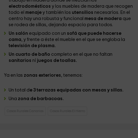
trabajo en madera donde se mezclan los
electrodomésticos
y los muebles de madera que recogen
todo el
menaje
y también los
utensilios
necesarios. En el
centro hay una robusta y funcional
mesa de madera
que
se rodea de sillas, dejando espacio para todos.
Un salón
equipado con un
sofá que puede hacerse
cama
, y frente a éste el mueble en el que se engloba la
televisión de plasma.
Un cuarto de baño
completo en el que no faltan
sanitarios
ni
juegos de toallas.
Ya en las
zonas exteriores
, tenemos:
Un total d
e 3 terrazas equipadas con mesas y sillas.
Una
zona de barbacoas.
Casas Rurales Canarias
Casas Rurales El Hierro