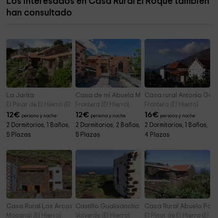
Los interesados en Casa Rural El Roque también
Ventejís
11,7 km
han consultado
Las Cancelitas
13,0 km
La Jarita
Casa de mi Abuela María
Casa rural Antonio Gar
El Pinar de El Hierro (El Hierro)
Frontera (El Hierro)
Frontera (El Hierro)
12
€
12
€
16
€
persona y noche
persona y noche
persona y noche
2 Dormitorios, 1 Baños,
2 Dormitorios, 2 Baños,
2 Dormitorios, 1 Baños,
5 Plazas
5 Plazas
4 Plazas
Casa Rural Los Arcos
Castillo Gualisancho
Casa Rural Abuelo Pan
Mocanal (El Hierro)
Valverde (El Hierro)
El Pinar de El Hierro (El Hi