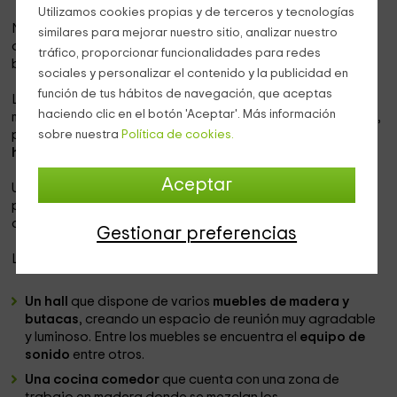
Utilizamos cookies propias y de terceros y tecnologías
Nuestro alojamiento se encuentra en la
zona de Taibique,
similares para mejorar nuestro sitio, analizar nuestro
que pertenece a la
isla de El Hierro
y que te dejará con la
tráfico, proporcionar funcionalidades para redes
boca abierta con sus impresionantes vistas.
sociales y personalizar el contenido y la publicidad en
función de tus hábitos de navegación, que aceptas
La vivienda está
preparada para 4 personas
, aunque
haciendo clic en el botón 'Aceptar'. Más información
mediante un sofá cama que dejamos a vuestra disposición,
puede ampliarse la capacidad
hasta un máximo de 5
sobre nuestra
Política de cookies.
huéspedes.
Aceptar
Ubicada en mita de la naturaleza, esta casa de una sola
planta y todeada de naturaleza, cuenta con todas las
comodidades para que os sintáis como en casa.
Gestionar preferencias
Las
estancias
son las siguientes:
Un hall
que dispone de varios
muebles de madera y
butacas
, creando un espacio de reunión muy agradable
y luminoso. Entre los muebles se encuentra el
equipo de
sonido
entre otros.
Una cocina comedor
que cuenta con una zona de