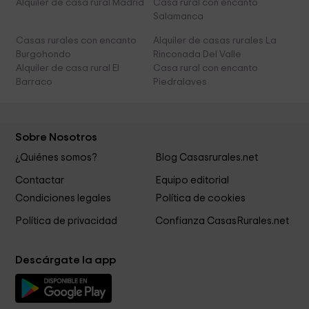
Alquiler de casa rural Madrid
Casa rural con encanto
Salamanca
Casas rurales con encanto
Alquiler de casas rurales La
Burgohondo
Rinconada Del Valle
Alquiler de casa rural El
Casa rural con encanto
Barraco
Piedralaves
Sobre Nosotros
¿Quiénes somos?
Blog Casasrurales.net
Contactar
Equipo editorial
Condiciones legales
Política de cookies
Política de privacidad
Confianza CasasRurales.net
Descárgate la app