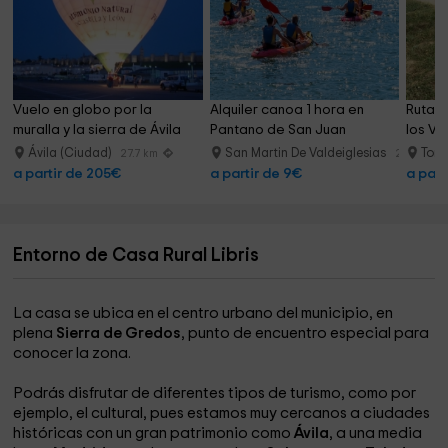
Vuelo en globo por la 
Alquiler canoa 1 hora en 
Ruta a
muralla y la sierra de Ávila
Pantano de San Juan
los Va
Ávila (Ciudad)
San Martin De Valdeiglesias
Torn
27.7 km
27.9 km
a partir de 205€
a partir de 9€
a part
Entorno de Casa Rural Libris
La casa se ubica en el centro urbano del municipio, en
plena
Sierra de Gredos
, punto de encuentro especial para
conocer la zona.
Podrás disfrutar de diferentes tipos de turismo, como por
ejemplo, el cultural, pues estamos muy cercanos a ciudades
históricas con un gran patrimonio como
Ávila
, a una media