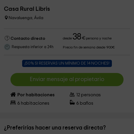
Casa Rural Libris
Navaluenga, Ávila
38
€
Contacto directo
desde
persona y noche
Respuesta inferior a 24h
Precio fin de semana desde 900€
¡50% SI RESERVAS UN MÍNIMO DE 14 NOCHES!
Enviar mensaje al propietario
Por habitaciones
12
personas
6
habitaciones
6
baños
¿Preferirías hacer una reserva directa?