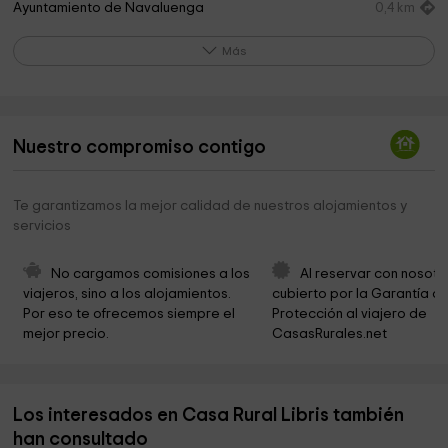
Ayuntamiento de Navaluenga
0,4 km
Piscinas Naturales Navaluenga
0,6 km
Más
Ermita de San Isidro
0,7 km
Nuestra Señora de los Villares
0,8 km
Nuestro compromiso contigo
Necrópolis de Fuenteavila
1,0 km
Finca de Blanca Muñoz
2,8 km
Te garantizamos la mejor calidad de nuestros alojamientos y
servicios
Ermita de la Virgen del Espino
3,8 km
Ermita de San Roque
5,7 km
No cargamos comisiones a los 
Al reservar con nosotr
viajeros, sino a los alojamientos. 
cubierto por la Garantía de
Iglesia de la Abadía de la Asunción
6,0 km
Por eso te ofrecemos siempre el 
Protección al viajero de 
mejor precio.
CasasRurales.net
City Council Burgohondo
6,2 km
Plaza Mayor Adolfo Suarez
6,2 km
Los interesados en Casa Rural Libris también
Iglesia Nuestra Señora de la Asunción
6,3 km
han consultado