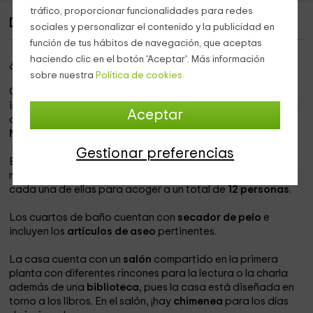
tráfico, proporcionar funcionalidades para redes
Descripción de Casa Rural Libris
sociales y personalizar el contenido y la publicidad en
función de tus hábitos de navegación, que aceptas
haciendo clic en el botón 'Aceptar'. Más información
¿Conoces la provincia de
Ávila
?
sobre nuestra
Política de cookies.
Os presentamos esta majestuosa casa de piedra y muros
interiores de piedra también con una superficie de parcela
Aceptar
de 790 metros cuadrados en el acogedor municipio de
Navaluenga
, en
Castilla y León
.
Gestionar preferencias
El alojamiento dispone de
6 dormitorios
insonorizadas y
muy luminosas con suelo de madera y
baño privado
propio
cada una de ellas para acoger a un total de
12 personas
.
Los cuartos de baño cuentan con
secador de pelo
e
incluyen los
artículos de aseo
pertinentes.
La casa cuenta con un
salón
compartido en la primera
planta con diferentes rincones para la lectura o la charla
además de una
biblioteca
, pues la casa está diseñada en
torno a los libros. En el salón, ¡hay
chimenea
para los días