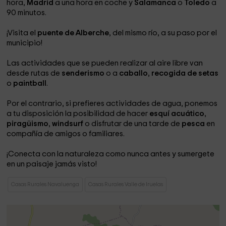
hora,
Madrid
a una hora en coche y
Salamanca
o
Toledo
a
90 minutos.
¡Visita el
puente de Alberche
, del mismo río, a su paso por el
municipio!
Las actividades que se pueden realizar al aire libre van
desde rutas de
senderismo
o a
caballo
,
recogida de setas
o
paintball
.
Por el contrario, si prefieres actividades de agua, ponemos
a tu disposición la posibilidad de hacer
esquí acuático
,
piragüismo
,
windsurf
o disfrutar de una tarde de
pesca
en
compañía de amigos o familiares.
¡Conecta con la naturaleza como nunca antes y sumergete
en un paisaje jamás visto!
Casas Rurales Navaluenga
Casas Rurales Valle de Iruelas