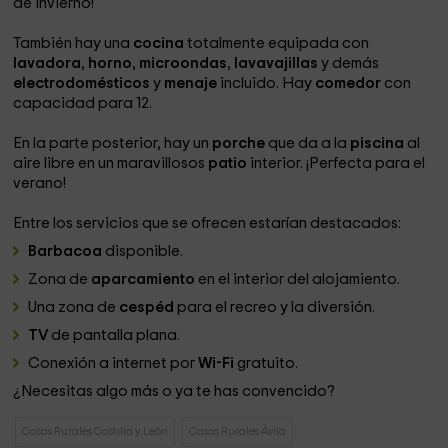
de invierno!
También hay una
cocina
totalmente equipada con
lavadora
,
horno
,
microondas
,
lavavajillas
y demás
electrodomésticos
y
menaje
incluido. Hay
comedor
con
capacidad para 12.
En la parte posterior, hay un
porche
que da a la
piscina
al
aire libre en un maravillosos
patio
interior. ¡Perfecta para el
verano!
Entre los servicios que se ofrecen estarían destacados:
Barbacoa
disponible.
Zona de
aparcamiento
en el interior del alojamiento.
Una zona de
cespéd
para el recreo y la diversión.
TV
de pantalla plana.
Conexión a internet por
Wi-Fi
gratuito.
¿Necesitas algo más o ya te has convencido?
Casas Rurales Castilla y León
Casas Rurales Ávila