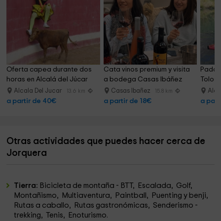
Oferta capea durante dos 
Cata vinos premium y visita 
Paddle
horas en Alcalá del Júcar
a bodega Casas Ibáñez
Tolosa
Alcala Del Jucar
Casas Ibañez
Alca
13.6 km
15.8 km
a partir de 40€
a partir de 18€
a part
Otras actividades que puedes hacer cerca de
Jorquera
Tierra:
Bicicleta de montaña - BTT, Escalada, Golf,
Montañismo, Multiaventura, Paintball, Puenting y benji,
Rutas a caballo, Rutas gastronómicas, Senderismo -
trekking, Tenis, Enoturismo.