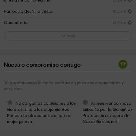
Iglesia de San Gregorio
13,2 km
Parroquia del Niño Jesús
13,3 km
Cementerio
13,4 km
Cuevas del Diablo
13,4 km
Más
Museo Del Cine
13,4 km
Vistas Alcala Del Jucar
13,4 km
Nuestro compromiso contigo
Iglesia de San Andrés
13,4 km
Alcala De Jucar
13,5 km
Te garantizamos la mejor calidad de nuestros alojamientos y
servicios
Ayuntamiento de Alcalá del Júcar
13,6 km
Parroquia de Nuestra Señora de la Asunción
14,0 km
No cargamos comisiones a los 
Al reservar con nosotr
viajeros, sino a los alojamientos. 
cubierto por la Garantía de
Ayuntamiento de Mahora
14,1 km
Por eso te ofrecemos siempre el 
Protección al viajero de 
mejor precio.
CasasRurales.net
Cementerio
14,4 km
El Paraje De Los Sueños
16,4 km