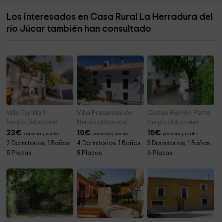
Los interesados en Casa Rural La Herradura del
Ambientanet
16,4 km
río Júcar también han consultado
Iglesia Parroquial San Juan Bautista Y Santiago El
17,1 km
Mayor
Villa Turrilla 1
Villa Presentación
Cortijo Ramón Petra
Nerpio (Albacete)
Nerpio (Albacete)
Nerpio (Albacete)
23
€
15
€
15
€
persona y noche
persona y noche
persona y noche
2 Dormitorios, 1 Baños,
4 Dormitorios, 1 Baños,
3 Dormitorios, 1 Baños,
5 Plazas
8 Plazas
6 Plazas