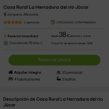
Casa Rural La Herradura del río Júcar
Jorquera, Albacete
2
opiniones
3 RESERVAS CONFIRMADAS
38
€
Reserva inmediata
desde
persona y noche
Cancelación 30 días
Precio fin de semana desde 750€
Reservar ahora
Alquiler íntegro
10
personas
4
habitaciones
2
baños
Descripción de Casa Rural La Herradura del río
Júcar