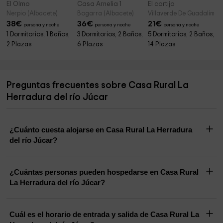
El Olmo
Casa Arnelia 1
El cortijo
Nerpio (Albacete)
Bogarra (Albacete)
Villaverde De Guadalimar 
38
€
36
€
21
€
persona y noche
persona y noche
persona y noche
1 Dormitorios, 1 Baños,
3 Dormitorios, 2 Baños,
5 Dormitorios, 2 Baños,
2 Plazas
6 Plazas
14 Plazas
Preguntas frecuentes sobre Casa Rural La
Herradura del río Júcar
¿Cuánto cuesta alojarse en Casa Rural La Herradura
del río Júcar?
¿Cuántas personas pueden hospedarse en Casa Rural
La Herradura del río Júcar?
Cuál es el horario de entrada y salida de Casa Rural La