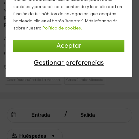
en él, para poder comer o relajarte. Está cerrado por una
sociales y personalizar el contenido y la publicidad en
verja y se accede a él mediante una puerta. No te
función de tus hábitos de navegación, que aceptas
preocupes si tienes niños, no podrán salir si no quieres
haciendo clic en el botón 'Aceptar'. Más información
porque puedes cerrar con llave.
sobre nuestra
Política de cookies.
Además, tenemos zona ajardinada con columpios y
Aceptar
tobogán para que los niños puedan divertirse y para la
gente mayor tenemos 2 barbacoas.
Gestionar preferencias
Se incluye: leña gratis para la barbacoa y chimenea.
Casas Rurales Castilla La Mancha
Casas Rurales Albacete