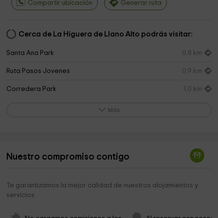
Compartir ubicación
Generar ruta
Cerca de La Higuera de Llano Alto podrás visitar:
Santa Ana Park
0,8 km
Ruta Pasos Jovenes
0,9 km
Corredera Park
1,0 km
Ayuntamiento de Béjar
1,1 km
Más
Iglesia de San Juan
1,3 km
Museo-Legado Valeriano Salas
1,3 km
Nuestro compromiso contigo
Ayuntamiento de Béjar. Educación, Cultura y Turismo
1,3 km
Museo Municipal de Escultura Mateo Hernández
1,3 km
Te garantizamos la mejor calidad de nuestros alojamientos y
servicios
Ayuntamiento de Béjar
1,5 km
Ayuntamiento De Béjar
1,5 km