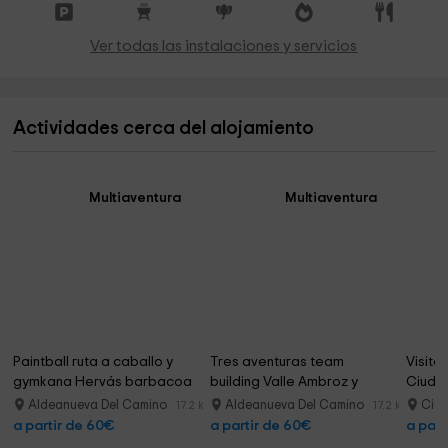
Ver todas las instalaciones y servicios
Actividades cerca del alojamiento
Multiaventura
Multiaventura
Paintball ruta a caballo y 
Tres aventuras team 
Visita
gymkana Hervás barbacoa
building Valle Ambroz y 
Ciudad
comida
Aldeanueva Del Camino
Aldeanueva Del Camino
Ciud
17.2 km
17.2 km
a partir de 60€
a partir de 60€
a part