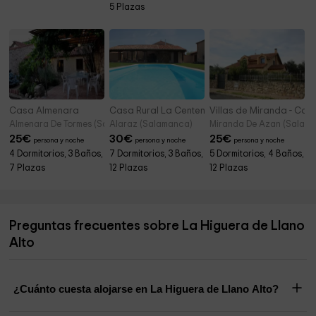
5 Plazas
Casa Almenara
Casa Rural La Centenaria
Villas de Miranda - Casa
Almenara De Tormes (Salamanca)
Alaraz (Salamanca)
Miranda De Azan (Salam
25
€
30
€
25
€
persona y noche
persona y noche
persona y noche
4 Dormitorios, 3 Baños,
7 Dormitorios, 3 Baños,
5 Dormitorios, 4 Baños,
7 Plazas
12 Plazas
12 Plazas
Preguntas frecuentes sobre La Higuera de Llano
Alto
¿Cuánto cuesta alojarse en La Higuera de Llano Alto?