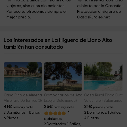
No cargamos comisiones a los 
Al reservar con nosotr
viajeros, sino a los alojamientos. 
cubierto por la Garantía de
Jardin
1,6 km
Por eso te ofrecemos siempre el 
Protección al viajero de 
mejor precio.
CasasRurales.net
Ayuntamiento De Béjar
1,6 km
Parroquia Santa María la Mayor
1,7 km
Los interesados en La Higuera de Llano Alto
Museo Industrial Textil de Béjar
1,7 km
también han consultado
Iglesia de Santiago: Museo Sacro
1,8 km
Casa Pino de Almenara
Campanarios de Azaba- La Casita
Casa Rural Finca Europ
Almenara De Tormes (Salamanca)
Espeja (Salamanca)
Valdunciel (Salamanca)
41
€
25
€
31
€
persona y noche
persona y noche
persona y noche
2 Dormitorios, 1 Baños,
2 Dormitorios, 1 Baños,
1
6 Plazas
4 Plazas
opiniones
2 Dormitorios, 1 Baños,