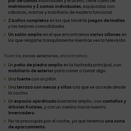
par de camas
individuales y el último, tiene cama de
matrimonio y 2 camas individuales,
equipadas con
sábanas, mantas y mobiliario de madera funcional.
2 baños completos
en los que tendrás
juegos de toallas
y las mejores comodidades.
Un salón amplio
en el que encontramos
varios sillones
en
los que relajarte tranquilamente mientras ves la televisión.
Ya en las
zonas exteriores,
encontramos:
Un
patio de piedra amplio
en la fachada principal
,
con
mobiliario de exterior
para comer o tomar algo.
Una
fuente
con un pilón.
Una
terraza con mesas y sillas
a la que se accede desde
la cocina
Un
espacio ajardinado
bastante amplio, con
castaños y
árboles frutales
, y con un camino hacia nuestro
invernadero
.
No te preocupes por el coche, ya que tenemos
una zona
de aparcamiento.