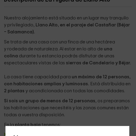
Nuestro alojamiento está situado en un lugar muy tranquilo
y privilegiado,
Llano Alto, en el paraje del Castañar (Béjar
– Salamanca).
Se trata de una casa con una finca de una hectárea
y rodeada de naturaleza. Al estar en lo alto de
una
colina
durante tu estancia podrás disfrutar de unas
espectaculares vistas de las
sierras de Candelario y Béjar.
La casa tiene capacidad para
un máximo de 12 personas,
con habitaciones amplias y luminosas.
Está distribuida en
2 plantas
y acondicionada con todas las comodidades.
Si sois un grupo de menos de 12 personas
, os preparamos
las habitaciones que necesitéis y las zonas comunes están
todas a vuestra disposición.
En la
planta baja
tenemos:
Un hall de entrada
con un
perchero y un banco de