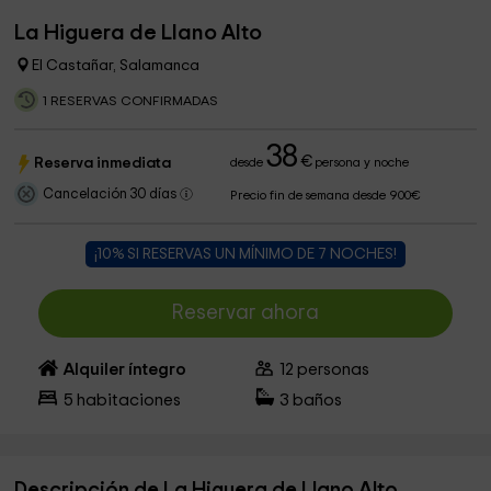
La Higuera de Llano Alto
El Castañar, Salamanca
1 RESERVAS CONFIRMADAS
38
€
Reserva inmediata
desde
persona y noche
Cancelación 30 días
Precio fin de semana desde 900€
¡10% SI RESERVAS UN MÍNIMO DE 7 NOCHES!
Reservar ahora
Alquiler íntegro
12
personas
5
habitaciones
3
baños
Descripción de La Higuera de Llano Alto