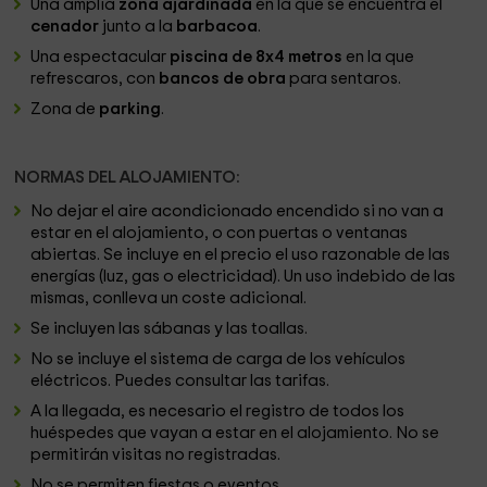
Una amplia
zona ajardinada
en la que se encuentra el
cenador
junto a la
barbacoa
.
Una espectacular
piscina de 8x4 metros
en la que
refrescaros, con
bancos de obra
para sentaros.
Zona de
parking
.
NORMAS DEL ALOJAMIENTO:
No dejar el aire acondicionado encendido si no van a
estar en el alojamiento, o con puertas o ventanas
abiertas. Se incluye en el precio el uso razonable de las
energías (luz, gas o electricidad). Un uso indebido de las
mismas, conlleva un coste adicional.
Se incluyen las sábanas y las toallas.
No se incluye el sistema de carga de los vehículos
eléctricos. Puedes consultar las tarifas.
A la llegada, es necesario el registro de todos los
huéspedes que vayan a estar en el alojamiento. No se
permitirán visitas no registradas.
No se permiten fiestas o eventos.