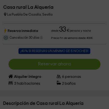
Casa rural La Alquería
La Puebla De Cazalla, Sevilla
33
€
Reserva inmediata
desde
persona y noche
Cancelación 30 días
Precio fin de semana desde 400€
¡40% SI RESERVAS UN MÍNIMO DE 5 NOCHES!
Reservar ahora
Alquiler íntegro
6
personas
3
habitaciones
2
baños
Descripción de Casa rural La Alquería