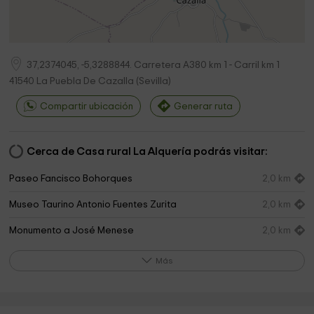
37,2374045, -5,3288844. Carretera A380 km 1 - Carril km 1
41540
La Puebla De Cazalla
(
Sevilla
)
Compartir ubicación
Generar ruta
Cerca de Casa rural La Alquería podrás visitar:
Paseo Fancisco Bohorques
2,0 km
Museo Taurino Antonio Fuentes Zurita
2,0 km
Monumento a José Menese
2,0 km
Monumento Francisco Moreno Galván
2,1 km
Más
Ermita San José
2,2 km
Plaza de Andalucía
2,3 km