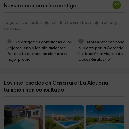
Nuestro compromiso contigo
Monumento Niña de La Puebla
2,4 km
Convento Ntra. Sra. de la Candelaria
2,5 km
Te garantizamos la mejor calidad de nuestros alojamientos y
servicios
Museo De Arte Contemporáneo José María Moreno
2,5 km
Galván
No cargamos comisiones a los 
Al reservar con nosotr
Monumento a Cervantes
2,5 km
viajeros, sino a los alojamientos. 
cubierto por la Garantía de
Por eso te ofrecemos siempre el 
Protección al viajero de 
Plaza Vieja
2,5 km
mejor precio.
CasasRurales.net
Iglesia de Nuestra Señora de las Virtudes
2,5 km
Fuenlonguilla Park
2,6 km
Los interesados en Casa rural La Alquería
Zona Noble Hacienda
2,6 km
también han consultado
Hacienda la Fuenlonguilla
2,6 km