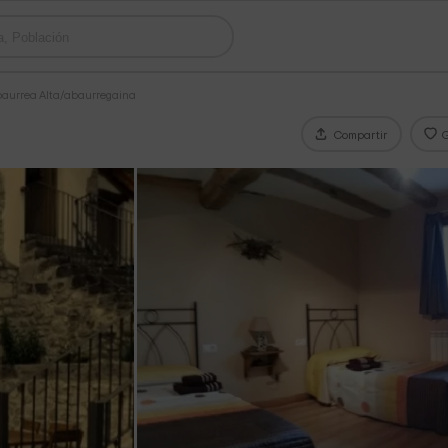
baurrea Alta/abaurregaina
Compartir