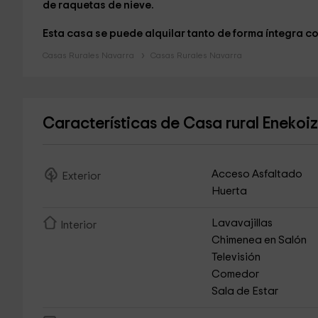
de raquetas de nieve.
Esta casa se puede alquilar tanto de forma íntegra c
Casas Rurales Navarra
Casas Rurales Navarra
Características de Casa rural Enekoi
Acceso Asfaltado
Exterior
Huerta
Lavavajillas
Interior
Chimenea en Salón
Televisión
Comedor
Sala de Estar