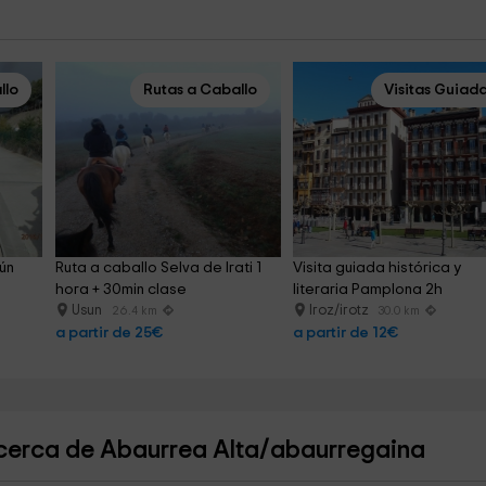
llo
Rutas a Caballo
Visitas Guiad
ún 
Ruta a caballo Selva de Irati 1 
Visita guiada histórica y 
hora + 30min clase
literaria Pamplona 2h
Usun
Iroz/irotz
26.4 km
30.0 km
a partir de 25€
a partir de 12€
 cerca de Abaurrea Alta/abaurregaina