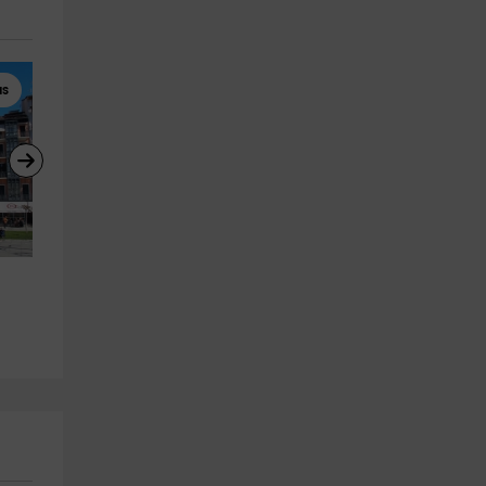
as
Clases de Equitación
Paintball
Clase iniciación equitación y 
Partida de paintball en Egüé
ruta Usún niños 45m
con 300 bolas
Usun
Egues
26.4 km
29.5 km
a partir de 15€
a partir de 30€