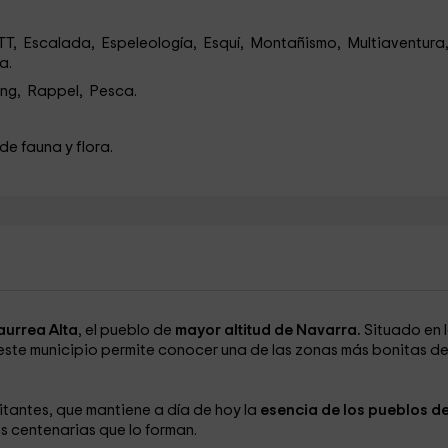
TT, Escalada, Espeleología, Esquí, Montañismo, Multiaventura
ia.
ing, Rappel, Pesca.
de fauna y flora.
urrea Alta
, el pueblo de
mayor altitud de Navarra.
Situado en 
 este municipio permite conocer una de las zonas más bonitas de
tantes, que mantiene a día de hoy la
esencia de los pueblos de
s centenarias que lo forman.