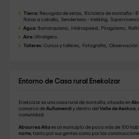
Tierra:
Recogida de setas, Bicicleta de montaña - B
Rutas a caballo, Senderismo - trekking, Supervivenc
Agua:
Barranquismo, Hidrospeed, Piragüismo, Raft
Aire:
Ultraligero.
Talleres:
Cursos y talleres, Fotografía, Observación 
Entorno de Casa rural Enekoizar
Enekoizar es una casa rural de montaña, situada en
Aba
comarca de
Auñamendi
y dentro del
Valle de Aezkoa
,
comunidad.
Abaurrea Alta
es un municipio de poco más de 100 habi
norte
, tanto por sus gentes como por las construccione