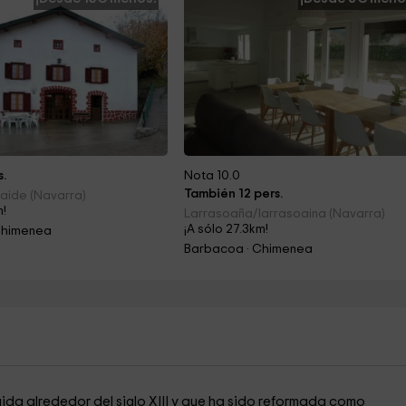
s.
Nota 10.0
También 12 pers.
zaide (Navarra)
m!
Larrasoaña/larrasoaina (Navarra)
¡A sólo 27.3km!
Chimenea
Barbacoa · Chimenea
ida alrededor del siglo XIII y que ha sido reformada como