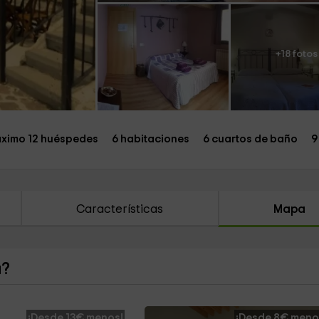
+18 fotos
ximo 12 huéspedes
6 habitaciones
6 cuartos de baño
9
Características
Mapa
a?
¡Desde 13€ menos!
¡Desde 8€ meno