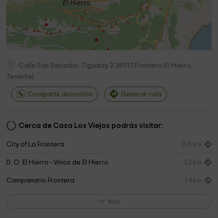
Calle San Salvador, Tigaday 2
38913
Frontera
(
El Hierro,
Tenerife
)
Compartir ubicación
Generar ruta
Cerca de Casa Los Viejos podrás visitar:
City of La Frontera
0,5 km
D. O. El Hierro - Vinos de El Hierro
1,2 km
Campanario Frontera
1,4 km
Ermita de Nuestra Señora de Candelaria
1,4 km
Más
Parroquia de Nuestra Señora de Candelaria
1,4 km