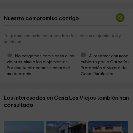
Ecomuseo de Guinea y Centro Recuperación del
3,0 km
Lagarto Gigante de El Hierro
Nuestro compromiso contigo
el ecomuseo frontera
3,2 km
Te garantizamos la mejor calidad de nuestros alojamientos y
Ermita de la Caridad
3,6 km
servicios
Senderola Maceta Punta grade
4,0 km
No cargamos comisiones a los 
Al reservar con nosotr
Centro De Interpretación De El Julan
5,4 km
viajeros, sino a los alojamientos. 
cubierto por la Garantía de
Por eso te ofrecemos siempre el 
Protección al viajero de 
Ermita de la Virgen de la Peña
6,5 km
mejor precio.
CasasRurales.net
Nisdafe
7,8 km
Roques de Salmor
8,2 km
Los interesados en Casa Los Viejos también han
Iglesia De La Sagrada Familia
8,9 km
consultado
Ventejís
9,5 km