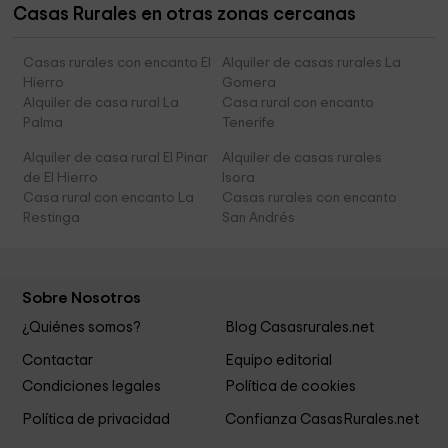
Casas Rurales en otras zonas cercanas
Casas rurales con encanto El
Alquiler de casas rurales La
Hierro
Gomera
Alquiler de casa rural La
Casa rural con encanto
Palma
Tenerife
Alquiler de casa rural El Pinar
Alquiler de casas rurales
de El Hierro
Isora
Casa rural con encanto La
Casas rurales con encanto
Restinga
San Andrés
Sobre Nosotros
¿Quiénes somos?
Blog Casasrurales.net
Contactar
Equipo editorial
Condiciones legales
Política de cookies
Política de privacidad
Confianza CasasRurales.net