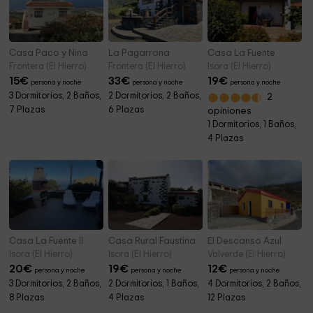
Casa Paco y Nina
La Pagarrona
Casa La Fuente
Frontera (El Hierro)
Frontera (El Hierro)
Isora (El Hierro)
15
€
33
€
19
€
persona y noche
persona y noche
persona y noche
3 Dormitorios, 2 Baños,
2 Dormitorios, 2 Baños,
2
7 Plazas
6 Plazas
opiniones
1 Dormitorios, 1 Baños,
4 Plazas
Casa La Fuente II
Casa Rural Faustina
El Descanso Azul
Isora (El Hierro)
Isora (El Hierro)
Valverde (El Hierro)
20
€
19
€
12
€
persona y noche
persona y noche
persona y noche
3 Dormitorios, 2 Baños,
2 Dormitorios, 1 Baños,
4 Dormitorios, 2 Baños,
8 Plazas
4 Plazas
12 Plazas