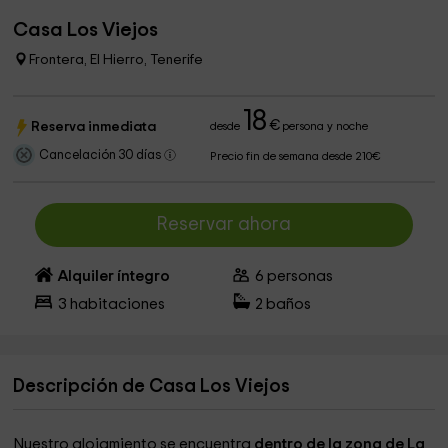
Casa Los Viejos
Frontera, El Hierro, Tenerife
18
€
Reserva inmediata
desde
persona y noche
Cancelación 30 días
Precio fin de semana desde 210€
Reservar ahora
Alquiler íntegro
6
personas
3
habitaciones
2
baños
Descripción de Casa Los Viejos
Nuestro alojamiento se encuentra
dentro de la zona de La