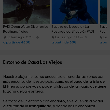
PADI Open Water Diver en La 
Bautizo de buceo en La 
Bautis
Restinga, 4 días
Restinga certificación PADI
Puerto
La Restinga
La Restinga
La R
12.7 km
12.7 km
a partir de 460€
a partir de 60€
a part
Entorno de Casa Los Viejos
Nuestro alojamiento, se encuentra en una de las zonas con
más encanto de nuestro país, como es el
caso de la isla de
El Hierro
, donde vas a poder disfrutar de la magia que tiene
la
zona de La Frontera.
Se trata de un entorno con encanto, en el que vas a poder
disfrutar de la tranquilidad
, y donde vas a encontrar