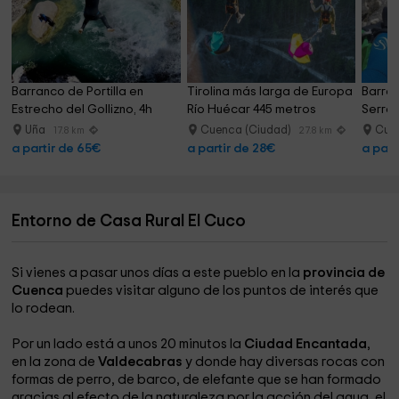
Barranco de Portilla en 
Tirolina más larga de Europa 
Barran
Estrecho del Gollizno, 4h
Río Huécar 445 metros
Serra
Uña
Cuenca (Ciudad)
Cue
17.8 km
27.8 km
a partir de 65€
a partir de 28€
a part
Entorno de Casa Rural El Cuco
Si vienes a pasar unos días a este pueblo en la
provincia de
Cuenca
puedes visitar alguno de los puntos de interés que
lo rodean.
Por un lado está a unos 20 minutos la
Ciudad Encantada
,
en la zona de
Valdecabras
y donde hay diversas rocas con
formas de perro, de barco, de elefante que se han formado
gracias al efecto de la naturaleza por la acción del agua, el