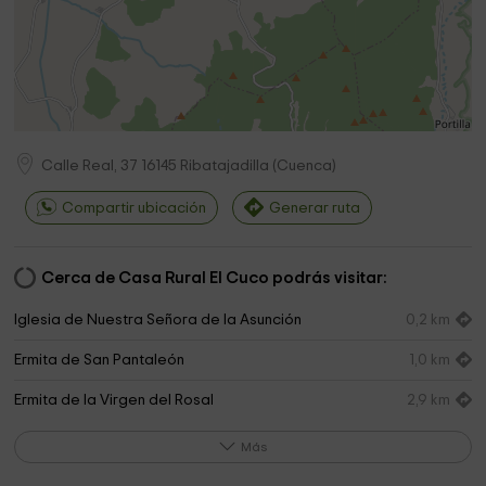
Calle Real, 37
16145
Ribatajadilla
(
Cuenca
)
Compartir ubicación
Generar ruta
Cerca de Casa Rural El Cuco podrás visitar:
Iglesia de Nuestra Señora de la Asunción
0,2 km
Ermita de San Pantaleón
1,0 km
Ermita de la Virgen del Rosal
2,9 km
Parroquia de San Andrés Apóstol
3,0 km
Más
Ayuntamiento de Ribatajada
3,1 km