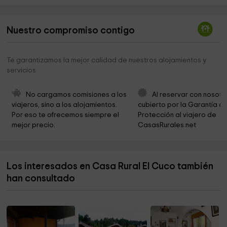
Ermita de la Virgen de la Estrella
3,1 km
Nuestro compromiso contigo
Iglesia de Nuestra Señora de la Asunción
4,3 km
Ayuntamiento de Arcos de la Sierra
4,3 km
Te garantizamos la mejor calidad de nuestros alojamientos y
servicios
Ermita De Nuestra Señora De Horcajada
5,6 km
Ayuntamiento
7,4 km
No cargamos comisiones a los 
Al reservar con nosotr
viajeros, sino a los alojamientos. 
cubierto por la Garantía de
Ermita de la Soledad
7,7 km
Por eso te ofrecemos siempre el 
Protección al viajero de 
mejor precio.
CasasRurales.net
Cementerio de San Blas
7,8 km
Iglesia de San Miguel Arcángel
7,8 km
Los interesados en Casa Rural El Cuco también
Ayuntamiento de Fresneda de la Sierra
8,0 km
han consultado
Parroquia Nuestra Señora de la Natividad
10,7 km