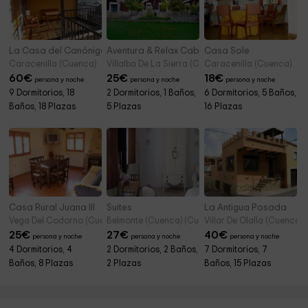
La Casa del Canónigo
Aventura & Relax Cabañas Peña la Higuera
Casa Sole
Caracenilla (Cuenca)
Villalba De La Sierra (Cuenca)
Caracenilla (Cuenca)
60
€
25
€
18
€
persona y noche
persona y noche
persona y noche
9 Dormitorios, 18
2 Dormitorios, 1 Baños,
6 Dormitorios, 5 Baños,
Baños, 18 Plazas
5 Plazas
16 Plazas
Casa Rural Juana III
Suites
La Antigua Posada
Vega Del Codorno (Cuenca)
Belmonte (Cuenca) (Cuenca)
Villar De Olalla (Cuenca)
25
€
27
€
40
€
persona y noche
persona y noche
persona y noche
4 Dormitorios, 4
2 Dormitorios, 2 Baños,
7 Dormitorios, 7
Baños, 8 Plazas
2 Plazas
Baños, 15 Plazas