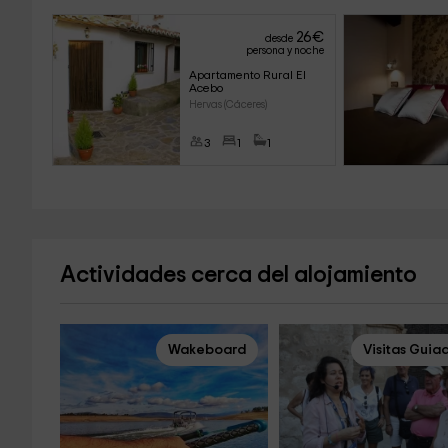
26
€
desde
persona y noche
Apartamento Rural El 
Acebo
Hervas (Cáceres)
3
1
1
Actividades cerca del alojamiento
Wakeboard
Visitas Guia