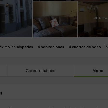
+31 fotos
áximo 9 huéspedes
4 habitaciones
4 cuartos de baño
5
Características
Mapa
m