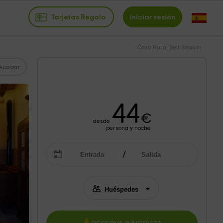
Tarjetas Regalo
Iniciar sesión
Casa Rural Beit Shalom
Guardar
44
€
desde
persona y noche