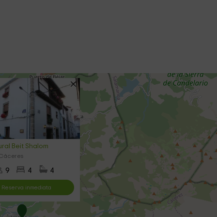
ral Beit Shalom
 Cáceres
9
4
4
Reserva inmediata