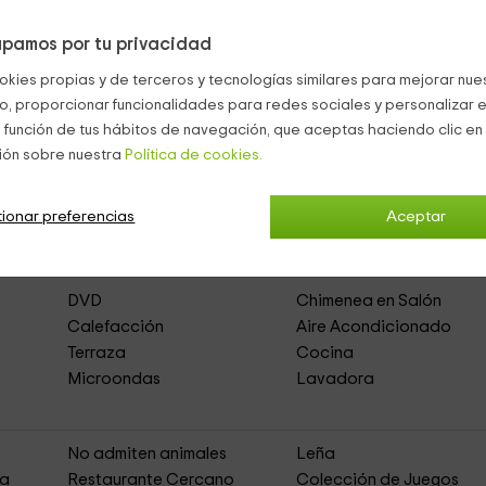
pamos por tu privacidad
okies propias y de terceros y tecnologías similares para mejorar nuest
co, proporcionar funcionalidades para redes sociales y personalizar e
halom
(Casa Rural de Alquiler Íntegro)
 función de tus hábitos de navegación, que aceptas haciendo clic en 
ión sobre nuestra
Política de cookies.
ionar preferencias
Aceptar
to
Acceso Asfaltado
DVD
Chimenea en Salón
Calefacción
Aire Acondicionado
Terraza
Cocina
Microondas
Lavadora
No admiten animales
Leña
ja
Restaurante Cercano
Colección de Juegos