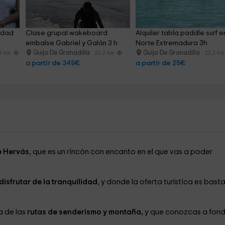
udad 
Clase grupal wakeboard 
Alquiler tabla paddle surf e
embalse Gabriel y Galán 3 h
Norte Extremadura 3h
Guijo De Granadilla
Guijo De Granadilla
9 km
23.2 km
23.2 km
a partir de 345€
a partir de 25€
e Hervás
, que es un rincón con encanto en el que vas a poder
disfrutar de la tranquilidad
, y donde la oferta turística es bast
a de las
rutas de senderismo y montaña,
y que conozcas a fon