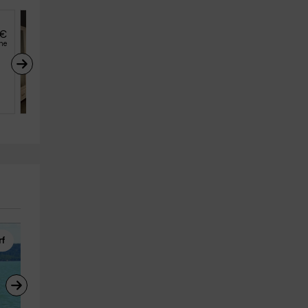
€
32
€
desde
he
persona y noche
Estudio Luna
Hervas (Cáceres)
2
1
1
rf
Barranquismo
Surf