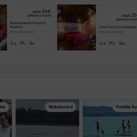
36
€
desde
25
persona y noche
desde
persona y noc
Apartamento Rural El 
Romero
Casa Rural La Atalaya
Hervas (Cáceres)
Hervas (Cáceres)
2
1
1
4
2
2
das
Wakeboard
Paddle Su