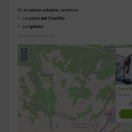
En el
casco urbano,
tenemos:
La
zona del Castillo.
La
iglesia
.
Casas Rurales Hervas
+
−
Casa Ru
Hervas,