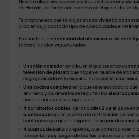
Nuestro alojamiento se encuentra dentro de
uno de lo
de
Hervás
, un rincón con encanto en el que disfrutar del
Te proponemos que te alojes en
una vivienda con vari
problemas, y con todo tipo de comodidades en el interi
En cuanto a la
capacidad del alojamiento, es para 5 
todas ellas bien estructuradas:
Un salón comedor
amplio, en el que tenemos un
conju
televisión de plasma
que hay en el mueble de madera,
negro, ubicada en la esquina. Para comer,
una mesa
Una cocina completa
en la que tenemos todo lo que 
encimera y los armarios se reparten los
electrodomést
como lo harías en tu propia casa.
4 dormitorios dobles,
de los cuales
2 de ellos
se enc
planta superior.
En cuanto a la distribución de cama
habitación que queda dispone de
un par de camas i
4 cuartos de baño
completos, que corresponden a
c
de
sanitarios y juegos de toallas
, encontrarás elem