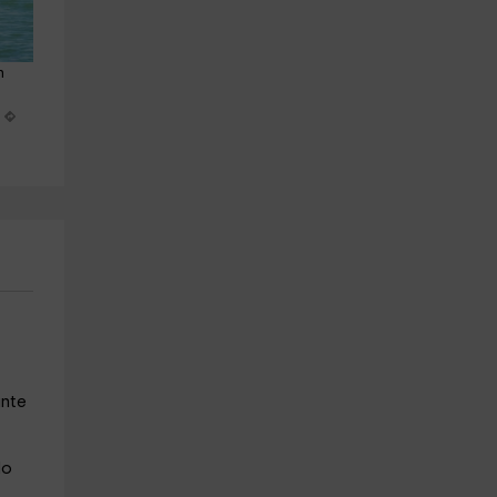
n 
Barranquismo de iniciación en 
Tabla surf eléctrica Embalse 
La Vera
Gabriel y Galán 45min
Losar De La Vera
Guijo De Granadilla
27.1 km
23.2 km
a partir de 40€
a partir de 45€
ante
do