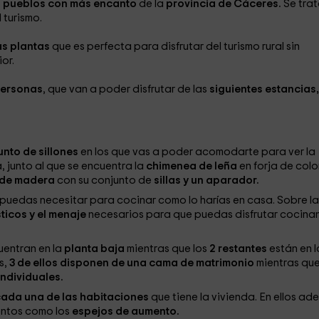
s pueblos con más encanto
de la
provincia de Cáceres.
Se tra
 turismo.
as plantas
que es perfecta para disfrutar del turismo rural sin
or.
personas
, que van a poder disfrutar de las
siguientes estancias,
nto de sillones
en los que vas a poder acomodarte para ver la
 junto al que se encuentra la
chimenea de leña
en forja de colo
 de madera
con su conjunto de
sillas y un aparador.
puedas necesitar para cocinar como lo harías en casa. Sobre la
icos y el menaje
necesarios para que puedas disfrutar cocina
uentran en la
planta baja
mientras que los
2 restantes
están en l
s,
3 de ellos disponen de una cama de matrimonio
mientras que
ndividuales.
ada una de las habitaciones
que tiene la vivienda. En ellos ad
entos como los
espejos de aumento.