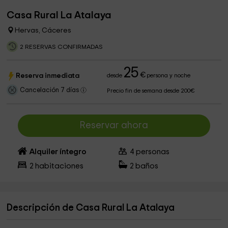
Casa Rural La Atalaya
Hervas, Cáceres
2 RESERVAS CONFIRMADAS
25
€
Reserva inmediata
desde
persona y noche
Cancelación 7 días
Precio fin de semana desde 200€
Reservar ahora
Alquiler íntegro
4
personas
2
habitaciones
2
baños
Descripción de Casa Rural La Atalaya