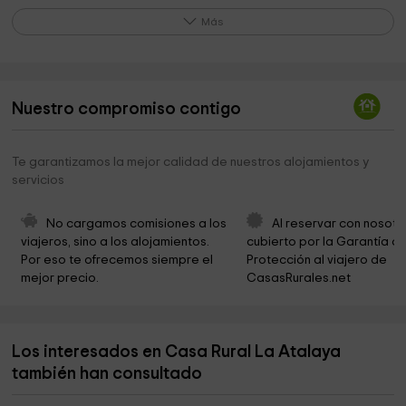
Presa del Embalse de Baños de Montemayor
3,0 km
Más
Presa del Embalse de Armiñán
3,8 km
Santo Cristo de la Misericordia
4,4 km
Nuestro compromiso contigo
Cementerio
4,8 km
Campos De Baños
4,9 km
Te garantizamos la mejor calidad de nuestros alojamientos y
servicios
Centro De Interpretacion General De La Vía De La
5,0 km
Plata En Baños De Montemayor
No cargamos comisiones a los 
Al reservar con nosotr
Ayuntamiento De Baños De Montemayor
5,0 km
viajeros, sino a los alojamientos. 
cubierto por la Garantía de
Por eso te ofrecemos siempre el 
Protección al viajero de 
Ayuntamiento De Baños De Montemayor
5,0 km
mejor precio.
CasasRurales.net
Parroquia Santa María
5,0 km
Ermita del Calvario
5,2 km
Los interesados en Casa Rural La Atalaya
Parroquia de San Servando
5,8 km
también han consultado
Parroquia Nª Sra. del Olmo
5,9 km