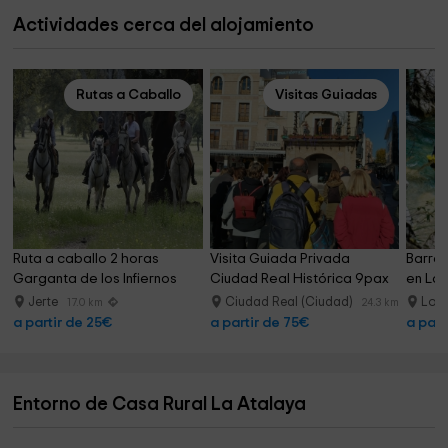
Actividades cerca del alojamiento
Rutas a Caballo
Visitas Guiadas
Ruta a caballo 2 horas 
Visita Guiada Privada 
Barran
Garganta de los Infiernos
Ciudad Real Histórica 9pax
en La 
Jerte
Ciudad Real (Ciudad)
Losa
17.0 km
24.3 km
a partir de 25€
a partir de 75€
a part
Entorno de Casa Rural La Atalaya