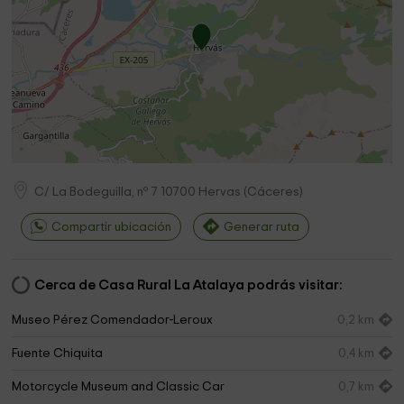
C/ La Bodeguilla, nº 7
10700
Hervas
(
Cáceres
)
Compartir ubicación
Generar ruta
Cerca de Casa Rural La Atalaya podrás visitar:
Museo Pérez Comendador-Leroux
0,2 km
Fuente Chiquita
0,4 km
Motorcycle Museum and Classic Car
0,7 km