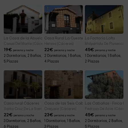
La Casa de la Abuela
Casa Rural La Cuestecilla
La Factoría Lofts
Casas Del Monte (Cáceres)
Hervas (Cáceres)
Malpartida De Plasencia 
19
€
22
€
45
€
persona y noche
persona y noche
persona y noche
2 Dormitorios, 2 Baños,
2 Dormitorios, 1 Baños,
1 Dormitorios, 1 Baños,
5 Plazas
4 Plazas
2 Plazas
Casa rural Cáceres
Casa de las Seis Cabritas
Las Cabañas - Finca L
Santa Cruz De La Sierra (Cáceres)
Ovejuela (Cáceres)
Pedroso De Acim (Cácere
22
€
23
€
45
€
persona y noche
persona y noche
persona y noche
3 Dormitorios, 2 Baños,
1 Dormitorios, 1 Baños,
2 Dormitorios, 2 Baños,
6 Plazas
3 Plazas
5 Plazas