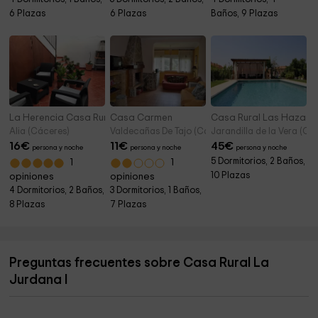
6 Plazas
6 Plazas
Baños, 9 Plazas
La Herencia Casa Rural
Casa Carmen
Casa Rural Las Hazas
Alia (Cáceres)
Valdecañas De Tajo (Cáceres)
Jarandilla de la Vera (Cá
16
€
11
€
45
€
persona y noche
persona y noche
persona y noche
5 Dormitorios, 2 Baños,
1
1
10 Plazas
opiniones
opiniones
4 Dormitorios, 2 Baños,
3 Dormitorios, 1 Baños,
8 Plazas
7 Plazas
Preguntas frecuentes sobre Casa Rural La
Jurdana I