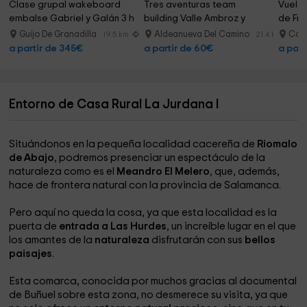
Clase grupal wakeboard 
Tres aventuras team 
Vuelo 
embalse Gabriel y Galán 3 h
building Valle Ambroz y 
de Fr
comida
Guijo De Granadilla
Aldeanueva Del Camino
Cabr
19.5 km
21.4 km
a partir de 345€
a partir de 60€
a part
Entorno de Casa Rural La Jurdana I
Situándonos en la pequeña localidad cacereña de
Riomalo
de Abajo
, podremos presenciar un espectáculo de la
naturaleza como es el
Meandro El Melero
, que, además,
hace de frontera natural con la provincia de Salamanca.
Pero aquí no queda la cosa, ya que esta localidad es la
puerta de
entrada a Las Hurdes
, un increíble lugar en el que
los amantes de la
naturaleza
disfrutarán con sus
bellos
paisajes
.
Esta comarca, conocida por muchos gracias al documental
de Buñuel sobre esta zona, no desmerece su visita, ya que