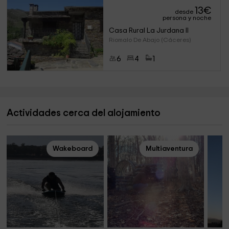
13
€
desde
persona y noche
Casa Rural La Jurdana II
Riomalo De Abajo (Cáceres)
6
4
1
Actividades cerca del alojamiento
Wakeboard
Multiaventura