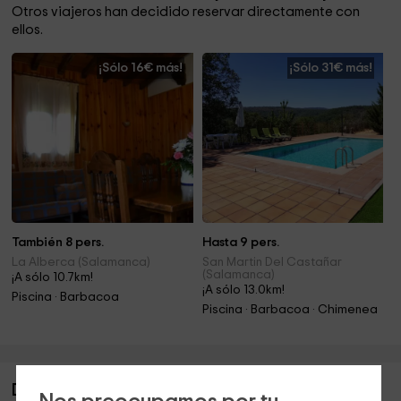
Otros viajeros han decidido reservar directamente con
ellos.
¡Sólo 16€ más!
¡Sólo 31€ más!
También 8 pers.
Hasta 9 pers.
La Alberca (Salamanca)
San Martin Del Castañar
(Salamanca)
¡A sólo 10.7km!
¡A sólo 13.0km!
Piscina · Barbacoa
Piscina · Barbacoa · Chimenea
Descripción de Casa Rural La Jurdana I