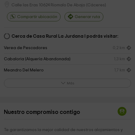
Calle las Eras
10624
Riomalo De Abajo
(
Cáceres
)
Compartir ubicación
Generar ruta
Cerca de Casa Rural La Jurdana I podrás visitar:
Verea de Pescadores
0,2 km
Cabaloria (Alquería Abandonada)
1,3 km
Meandro Del Melero
1,7 km
Orilla Meandro del Melero
1,8 km
Más
Cementerio
4,3 km
Iglesia
4,4 km
Nuestro compromiso contigo
Ermita del Humilladero
4,8 km
Natural Park of Las Batuecas-Sierra de France
6,1 km
Te garantizamos la mejor calidad de nuestros alojamientos y