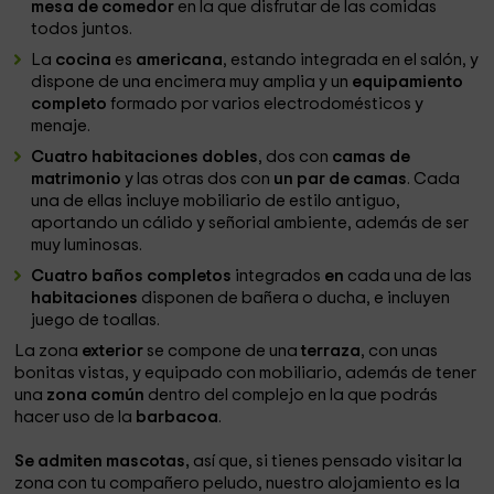
mesa de comedor
en la que disfrutar de las comidas
todos juntos.
La
cocina
es
americana
, estando integrada en el salón, y
dispone de una encimera muy amplia y un
equipamiento
completo
formado por varios electrodomésticos y
menaje.
Cuatro habitaciones dobles
, dos con
camas de
matrimonio
y las otras dos con
un par de camas
. Cada
una de ellas incluye mobiliario de estilo antiguo,
aportando un cálido y señorial ambiente, además de ser
muy luminosas.
Cuatro baños completos
integrados
en
cada una de las
habitaciones
disponen de bañera o ducha, e incluyen
juego de toallas.
La zona
exterior
se compone de una
terraza
, con unas
bonitas vistas, y equipado con mobiliario, además de tener
una
zona común
dentro del complejo en la que podrás
hacer uso de la
barbacoa
.
Se admiten mascotas,
así que, si tienes pensado visitar la
zona con tu compañero peludo, nuestro alojamiento es la