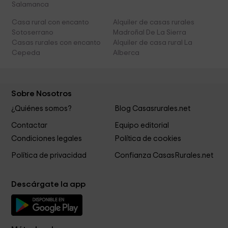
Salamanca
Casa rural con encanto
Alquiler de casas rurales
Sotoserrano
Madroñal De La Sierra
Casas rurales con encanto
Alquiler de casa rural La
Cepeda
Alberca
Sobre Nosotros
¿Quiénes somos?
Blog Casasrurales.net
Contactar
Equipo editorial
Condiciones legales
Política de cookies
Política de privacidad
Confianza CasasRurales.net
Descárgate la app