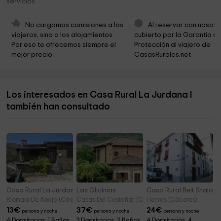
servicios
Batuecas Ruta Rupestre
6,8 km
Carmelitas Descalzos De Castilla Curia Provincial
8,0 km
No cargamos comisiones a los 
Al reservar con nosotr
viajeros, sino a los alojamientos. 
cubierto por la Garantía de
Ayuntamiento de Mogarraz
10,0 km
Por eso te ofrecemos siempre el 
Protección al viajero de 
mejor precio.
CasasRurales.net
Ayuntamiento
10,0 km
Mogarraz
10,1 km
Los interesados en Casa Rural La Jurdana I
Bodega La Muralla
11,3 km
también han consultado
Posada Miranda
11,4 km
Casa Rural La Jurdana II
Las Glicinias
Casa Rural Beit Shalom
Riomalo De Abajo (Cáceres)
Casas Del Castañar (Cáceres)
Hervas (Cáceres)
13
€
37
€
24
€
persona y noche
persona y noche
persona y noche
4 Dormitorios, 1 Baños,
3 Dormitorios, 2 Baños,
4 Dormitorios, 4