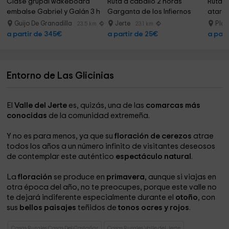
Clase grupal wakeboard 
Ruta a caballo 2 horas 
Ruta 4
embalse Gabriel y Galán 3 h
Garganta de los Infiernos
atarde
Guijo De Granadilla
Jerte
Pla
23.5 km
23.1 km
a partir de 345€
a partir de 25€
a part
Entorno de Las Glicinias
El
Valle del Jerte
es, quizás, una de las
comarcas más
conocidas
de la comunidad extremeña.
Y no es para menos, ya que su
floración de cerezos
atrae
todos los años a un número infinito de visitantes deseosos
de contemplar este auténtico
espectáculo natural
.
La
floración
se produce en
primavera
, aunque si viajas en
otra época del año, no te preocupes, porque este valle no
te dejará indiferente especialmente durante el
otoño
, con
sus
bellos paisajes
teñidos de
tonos ocres y rojos
.
Casas Rurales Casas Del Castañar
Casas Rurales Valle del Jerte