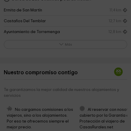
Ermita de San Martín
11,4 km
Castaños Del Temblar
12,7 km
Ayuntamiento de Torremenga
12,8 km
Parroquia de Santa María
13,4 km
Más
City Hall Jaraiz de la Vera
13,6 km
Paprika Museum Jaraiz de la Vera
13,6 km
Nuestro compromiso contigo
Ayuntamiento de Segura de Toro
13,6 km
Parque de San Miguel
13,7 km
Te garantizamos la mejor calidad de nuestros alojamientos y
servicios
Parque de los Bolos
13,7 km
Iglesia de San Miguel Arcángel
13,7 km
No cargamos comisiones a los 
Al reservar con nosotr
viajeros, sino a los alojamientos. 
cubierto por la Garantía de
Preasa del Embalse de Torremenga
13,9 km
Por eso te ofrecemos siempre el 
Protección al viajero de 
mejor precio.
CasasRurales.net
Ermita de la Virgen del Salobrar
14,1 km