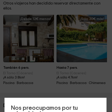
Otros viajeros han decidido reservar directamente con
ellos.
¡Desde 12€ menos!
¡Sólo 30€ más!
También 6 pers.
Hasta 7 pers.
El Torno (Cáceres)
El Torno (Cáceres)
¡A sólo 3.8km!
¡A sólo 4.7km!
Piscina · Barbacoa
Piscina · Barbacoa · Chimenea
Descripción de Las Glicinias
Nos preocupamos por tu