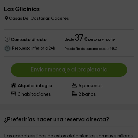
Las Glicinias
Casas Del Castañar, Cáceres
37
€
Contacto directo
desde
persona y noche
Respuesta inferior a 24h
Precio fin de semana desde 448€
Enviar mensaje al propietario
Alquiler íntegro
6
personas
3
habitaciones
2
baños
¿Preferirías hacer una reserva directa?
Las características de estos alojamientos son muy similares.