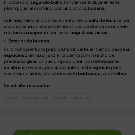
El acceso al
segundo baño
también se incluye en esta
planta, y en él contarás con una amplia
bañera
.
Además, también podrás disfrutar de la
sala de lectura
con
una pequeña colección de libros, desde donde se accede
a la
terraza superior
con unas
magníficas vistas
.
Exterior de la casa
Es la zona perfecta para disfrutar del buen tiempo desde su
espaciosa terraza-jardín
, cubierta por un techo de
preciosas glicinias que proporcionan una
refrescante
sombra
en verano, pudiendo utilizar este espacio para
vuestras comidas, realizadas en la
barbacoa
, al aire libre.
Se admiten mascotas
.
Casas Rurales Extremadura
Casas Rurales Cáceres