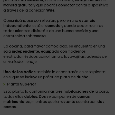
pantalla de
televisión
, que como extra, incluye
Netflix
de
manera gratuita y que podrás conectar con tu dispositivo
a través de la conexión
WiFi
.
Comunicándose con el salón, pero en una
estancia
independiente
, está el
comedor
, donde poder reuniros
todos mientras disfrutáis de una buena comida y una
entretenida sobremesa.
La
cocina
, para mayor comodidad, se encuentra en una
sala
independiente
,
equipada
con modernos
electrodomésticos como horno o lavavajillas, además de
un variado menaje.
Uno de los
baños
también lo encontrarás en esta planta,
en el que se incluye un práctico plato de
ducha
.
Planta Superior
Esta planta la conforman las
tres habitaciones
de la casa,
todas ellas
dobles
.
Dos
se componen de
camas
matrimoniales
, mientras que la
restante
cuenta con
dos
camas
.