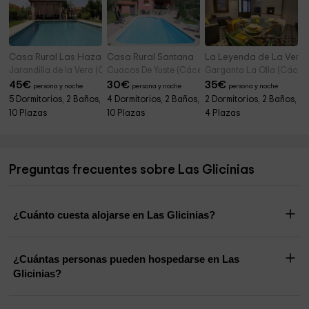
Casa Rural Las Hazas
Casa Rural Santana
La Leyenda de La Vera
Jarandilla de la Vera (Cáceres)
Cuacos De Yuste (Cáceres)
Garganta La Olla (Cácere
45
€
30
€
35
€
persona y noche
persona y noche
persona y noche
5 Dormitorios, 2 Baños,
4 Dormitorios, 2 Baños,
2 Dormitorios, 2 Baños,
10 Plazas
10 Plazas
4 Plazas
Preguntas frecuentes sobre Las Glicinias
¿Cuánto cuesta alojarse en Las Glicinias?
¿Cuántas personas pueden hospedarse en Las
Glicinias?