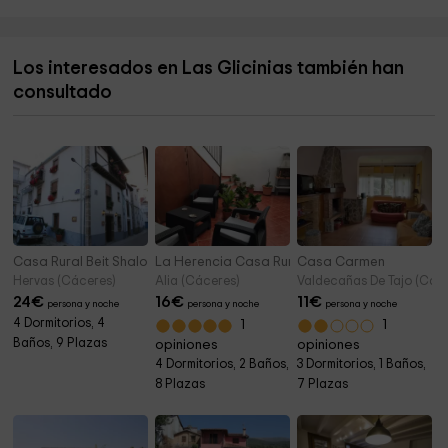
Parque del Salobrar
14,2 km
Los interesados en Las Glicinias también han
Tanatorio
14,3 km
consultado
Ermita de San Cristóbal
15,3 km
Casa Rural Beit Shalom
La Herencia Casa Rural
Casa Carmen
Hervas (Cáceres)
Alia (Cáceres)
Valdecañas De Tajo (Các
24
€
16
€
11
€
persona y noche
persona y noche
persona y noche
4 Dormitorios, 4
1
1
Baños, 9 Plazas
opiniones
opiniones
4 Dormitorios, 2 Baños,
3 Dormitorios, 1 Baños,
8 Plazas
7 Plazas