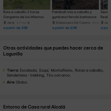
Ruta a caballo 2 horas 
Paintball ruta a caballo y 
Sende
Garganta de los Infiernos
gymkana Hervás barbacoa
Real 
Jerte
Aldeanueva Del Camino
Jert
27.7 km
8.0 km
a partir de 25€
a partir de 60€
a part
Otras actividades que puedes hacer cerca de
Lagunilla
Tierra:
Escalada, Esquí, Montañismo, Rutas a caballo,
Senderismo - trekking, Tiro con arco.
Aire:
Globo.
Entorno de Casa rural Alcalá