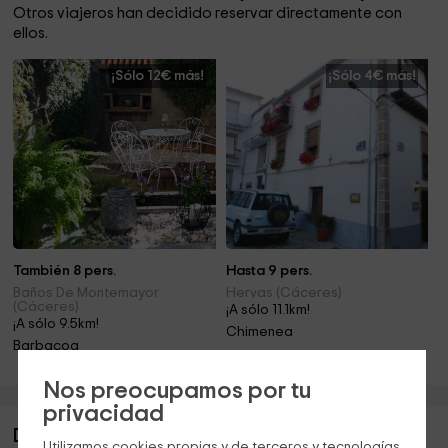
Otros viajeros han decidido reservar directamente con
ellos.
¡Sólo 12€ más!
¡Sólo 4€ más!
También 8 pers.
Hasta 9 pers.
Baños De Montemayor
Hervas (Cáceres)
(Cáceres)
¡A sólo 11.1km!
¡A sólo 9.5km!
Chimenea
Barbacoa
Nos preocupamos por tu
privacidad
Descripción de Casa rural Alcalá
Utilizamos cookies propias y de terceros y tecnologías