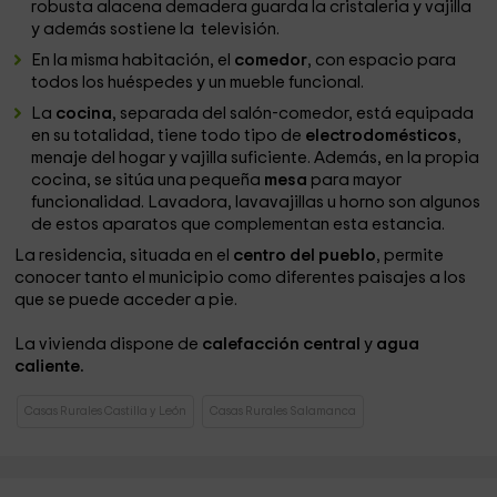
robusta alacena demadera guarda la cristaleria y vajilla
y además sostiene la televisión.
En la misma habitación, el
comedor
, con espacio para
todos los huéspedes y un mueble funcional.
La
cocina
, separada del salón-comedor, está equipada
en su totalidad, tiene todo tipo de
electrodomésticos
,
menaje del hogar y vajilla suficiente. Además, en la propia
cocina, se sitúa una pequeña
mesa
para mayor
funcionalidad. Lavadora, lavavajillas u horno son algunos
de estos aparatos que complementan esta estancia.
La residencia, situada en el
centro del pueblo
, permite
conocer tanto el municipio como diferentes paisajes a los
que se puede acceder a pie.
La vivienda dispone de
calefacción central
y
agua
caliente.
Casas Rurales Castilla y León
Casas Rurales Salamanca