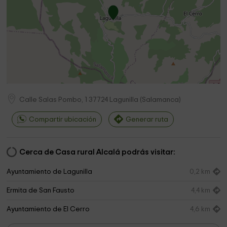
Calle Salas Pombo, 1
37724
Lagunilla
(
Salamanca
)
Compartir ubicación
Generar ruta
Cerca de Casa rural Alcalá podrás visitar:
Ayuntamiento de Lagunilla
0,2 km
Ermita de San Fausto
4,4 km
Ayuntamiento de El Cerro
4,6 km