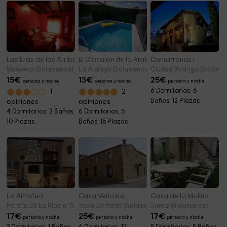
Las Eras de las Arribes
El Corralón de la Atalaya
Cantarranas I
Masueco (Salamanca)
La Atalaya (Salamanca) (Salamanca)
Ciudad Rodrigo (Salama
15
€
13
€
25
€
persona y noche
persona y noche
persona y noche
6 Dormitorios, 6
1
2
Baños, 12 Plazas
opiniones
opiniones
4 Dormitorios, 2 Baños,
6 Dormitorios, 6
10 Plazas
Baños, 15 Plazas
La Almofea
Casa Vettonia
Casa de la Molina
Pereña De La Ribera (Salamanca)
Yecla De Yeltes (Salamanca)
Santiz (Salamanca)
17
€
25
€
17
€
persona y noche
persona y noche
persona y noche