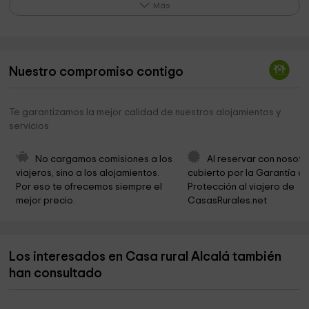
Parroquia de San Nicolás
4,6 km
Más
Presa del Embalse de la Maside
5,2 km
Alcornoque de la Fresneda
6,3 km
Nuestro compromiso contigo
Ermita de San Antonio
6,7 km
Montemayor del Río
6,9 km
Te garantizamos la mejor calidad de nuestros alojamientos y
servicios
Ayuntamiento de Montemayor del Río
7,0 km
Muralla medieval de Montemayor del Río
7,1 km
No cargamos comisiones a los 
Al reservar con nosotr
viajeros, sino a los alojamientos. 
cubierto por la Garantía de
IGLESIA DE NUESTRA SEÑORA DE LA ASUNCIÓN
7,1 km
Por eso te ofrecemos siempre el 
Protección al viajero de 
mejor precio.
CasasRurales.net
Restaurante&Museo Castillo de Montemayor
7,1 km
Ayuntamiento de Abadía, Cáceres
7,1 km
Los interesados en Casa rural Alcalá también
CASTILLO DE SAN VICENTE
7,2 km
han consultado
Ayuntamiento De Abadía
7,2 km