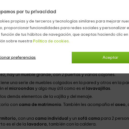
as de los paisajes.
pamos por tu privacidad
 divide en
3 dormitorios
, repartidos, junto a las otras estancias,
okies propias y de terceros y tecnologías similares para mejorar nuest
co, proporcionar funcionalidades para redes sociales y personalizar e
 función de tus hábitos de navegación, que aceptas haciendo clic en 
rincipal
. Aquí es donde se sitúa la
zona de estar
, con un par de
tre ellos. Al lado podréis ver la
ión sobre nuestra
Política de cookies.
chimenea
, que cuenta con un
lana, que se ve acompañada por el
DVD
y con lector de mp3. A es
ionar preferencias
Aceptar
orma rectangular, en la que podréis sentaros todos juntos para
ez, hay un mueble grande, con 2 puertas y varios cajones.
tiene una serie de muebles colgados en la pared y otros en la pa
én el
microondas
y algo muy útil como es el
lavavajillas
.
 los demás elementos de la vajilla y del menaje.
torio con
cama de matrimonio
. También les acompaña el
aseo
,
rmitorio
, con una
cama individual
y un
sofá cama
para 2 person
to es el de la
lavadora
, también con la caldera.