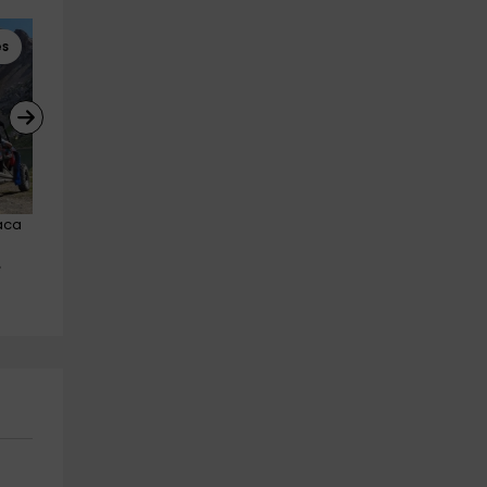
es
Motos de Nieve
Motos de Nieve
aca 
Ruta en moto de nieve + 
Ruta en moto de nieve + cena
almuerzo Valle de Tena, 4h
Valle de Tena 2 horas
Pueblo Panticosa
Pueblo Panticosa
17.9 km
17.9 km
a partir de 450€
a partir de 350€