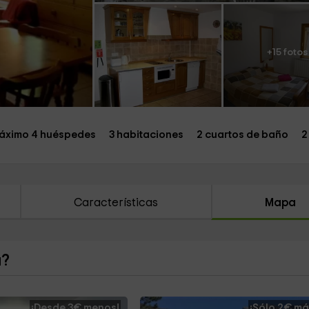
+15 fotos
áximo 4 huéspedes
3 habitaciones
2 cuartos de baño
2
Características
Mapa
a?
¡Desde 3€ menos!
¡Sólo 2€ má