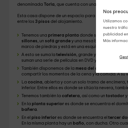
denominada
Torla
, que cuenta con unas preciosas vist
Nos preocu
Esta casa dispone de un espacio para
4 personas
. Se
Utilizamos co
entre los
3 pisos
del alojamiento.
nuestro tráfi
publicidad en
Tenemos una
primera planta
donde se sitúa la
sala p
sillones
, un
sofá grande
y una mesa baja de madera en
Más informac
marco de piedras y está en una esquina.
A esto se suma la
televisión
, grande y de pantalla p
Gest
suman una serie de películas en DVD y libros.
También disponemos de la
mesa del comedor
, con f
compartir los momentos de la cena y la comida. A su v
La
cocina
, abierta y con un solo tramo de encimera, 
inferior. Entre ellos es donde se sitúa la nevera, tambi
Tenemos también la
cafetera
, así como un
tostador
y
En la
planta superior
es donde se encuentra el dormi
bañera
.
En el
piso inferior
es donde se encuentra el
tercer do
En la misma planta hay un
baño
, con ducha. Otro cuar