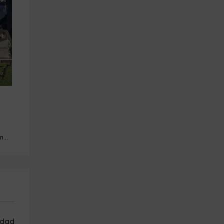
Piscina · Barbacoa · Mascotas · Chimenea
lidad