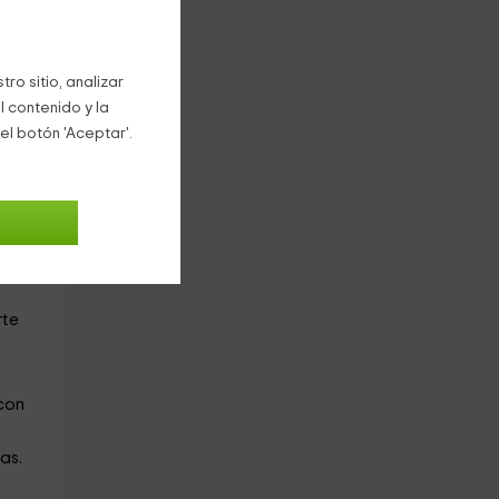
ro sitio, analizar
l contenido y la
el botón 'Aceptar'.
to se
rte
 con
as.