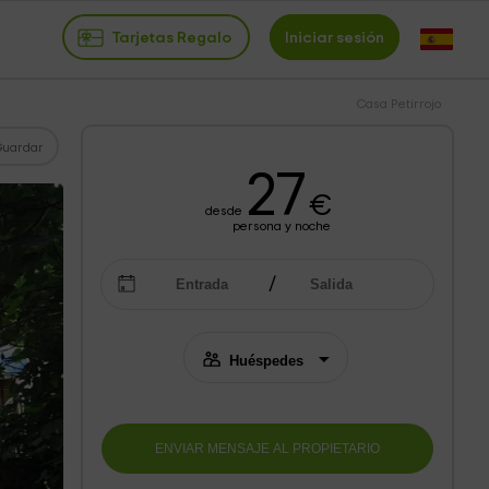
Tarjetas Regalo
Iniciar sesión
Casa Petirrojo
Guardar
27
€
desde
persona y noche