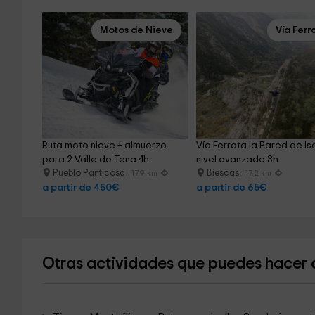
Motos de Nieve
Vía Ferr
Ruta moto nieve + almuerzo 
Vía Ferrata la Pared de Ise
para 2 Valle de Tena 4h
nivel avanzado 3h
Pueblo Panticosa
Biescas
17.9 km
17.2 km
a partir de 450€
a partir de 65€
Otras actividades que puedes hacer 