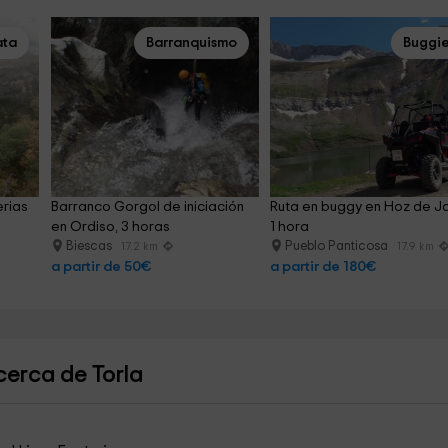
ata
Barranquismo
Buggi
rias 
Barranco Gorgol de iniciación 
Ruta en buggy en Hoz de J
en Ordiso, 3 horas
1 hora
Biescas
Pueblo Panticosa
17.2 km
17.9 km
a partir de 50€
a partir de 180€
cerca de Torla