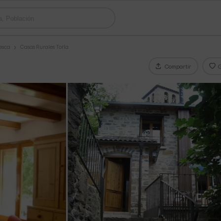
esca
Casas Rurales Torla
Compartir