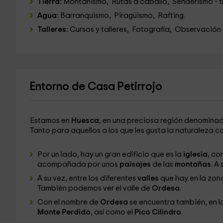
Tierra:
Montañismo, Rutas a caballo, Senderismo - t
Agua:
Barranquismo, Piragüismo, Rafting.
Talleres:
Cursos y talleres, Fotografía, Observación 
Entorno de Casa Petirrojo
Estamos en
Huesca
, en una preciosa región denomina
Tanto para aquellos a los que les gusta la naturaleza 
Por un lado, hay un gran edificio que es la
iglesia
, co
acompañada por unos
paisajes
de las
montañas
. A
A su vez, entre los diferentes
valles
que hay en la zon
También podemos ver el valle de
Ordesa
.
Con el nombre de
Ordesa
se encuentra también, en la
Monte Perdido
, así como el
Pico Cilindro
.