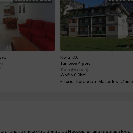
rs.
Nota 10.0
También 4 pers.
a)
!
Torla (Huesca)
¡A sólo 0.0km!
rural que se encuentra dentro de
Huesca
, en una preciosa loca