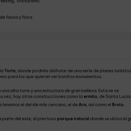
rekking, Enoturismo.
de fauna y flora.
da
Torla
, donde podréis disfrutar de una serie de planes turístico
como para los que quieran ver bonitos monumentos.
n una alta torre y una estructura de gran belleza. Esta se ve
 su vez, hay otras construcciones como la
ermita
, de Santa Lucía
a tenemos el del
río
más cercano, el de
Ara
, así como el
Broto
.
 parte del este, el precioso
parque natural
donde se ubica el g