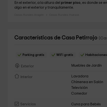
En el exterior, a la altura del
primer piso
, es donde se e
algo en el exterior y tranquilamente.
Casas Rurales Aragón
Casas Rurales Huesca
Características de Casa Petirrojo
(Cas
Parking gratis
WiFi gratis
Habitaciones 
Muebles de Jardín
Exterior
Lavadora
Interior
Chimenea en Salón
Televisión
Comedor
Cuna para Bebés
Servicios