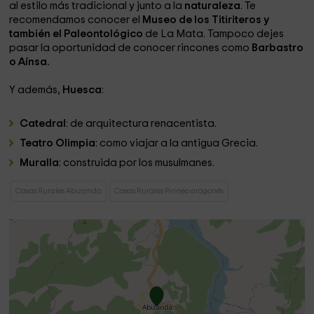
al estilo más tradicional y junto a la
naturaleza
. Te
recomendamos conocer el
Museo de los Titiriteros y
también el Paleontológico
de La Mata. Tampoco dejes
pasar la oportunidad de conocer rincones como
Barbastro
o Aínsa.
Y además,
Huesca
:
Catedral
: de arquitectura renacentista.
Teatro Olimpia
: como viajar a la antigua Grecia.
Muralla
: construida por los musulmanes.
Casas Rurales Abizanda
Casas Rurales Pirineo aragonés