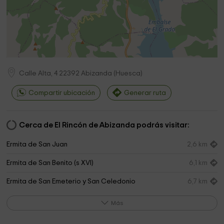
Calle Alta, 4
22392
Abizanda
(
Huesca
)
Compartir ubicación
Generar ruta
Cerca de El Rincón de Abizanda podrás visitar:
Ermita de San Juan
2,6 km
Ermita de San Benito (s XVI)
6,1 km
Ermita de San Emeterio y San Celedonio
6,7 km
Torre iglesia Mediano inundado
7,8 km
Más
Molino de Panillo
8,5 km