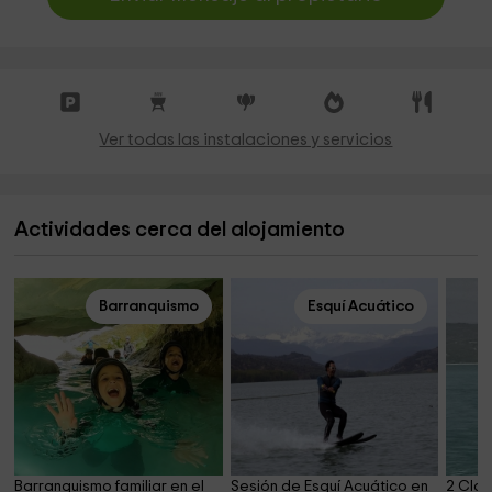
Ver todas las instalaciones y servicios
Actividades cerca del alojamiento
Barranquismo
Esquí Acuático
Barranquismo familiar en el 
Sesión de Esquí Acuático en 
2 Cla