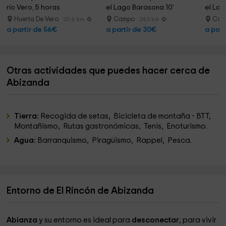
río Vero, 5 horas
el Lago Barasona 10'
el Lag
Huerta De Vero
Campo
Cam
20.6 km
24.0 km
a partir de 56€
a partir de 30€
a part
Otras actividades que puedes hacer cerca de
Abizanda
Tierra:
Recogida de setas, Bicicleta de montaña - BTT,
Montañismo, Rutas gastronómicas, Tenis, Enoturismo.
Agua:
Barranquismo, Piragüismo, Rappel, Pesca.
Entorno de El Rincón de Abizanda
Abianza
y su entorno es ideal para
desconectar
, para vivir