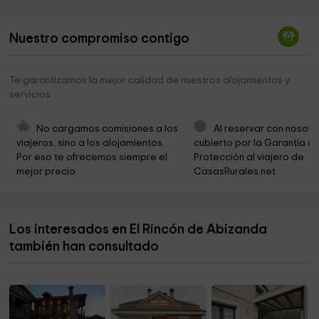
Mediano Eglise engloutie
8,5 km
Nuestro compromiso contigo
Ermita de Santa Bárbara
8,7 km
Iglesia de Nuestra Señora de la Asunción
9,2 km
Te garantizamos la mejor calidad de nuestros alojamientos y
servicios
Ermita de San Clemente
9,6 km
Iglesia de San Martín
9,7 km
No cargamos comisiones a los 
Al reservar con nosotr
viajeros, sino a los alojamientos. 
cubierto por la Garantía de
Ermita de San Juan
9,9 km
Por eso te ofrecemos siempre el 
Protección al viajero de 
mejor precio.
CasasRurales.net
Iglesia de Nuestra Señora de la Asunción
9,9 km
Ermita de San Victorián o de San Miguel
10,5 km
Los interesados en El Rincón de Abizanda
Iglesia de San Esteban
10,7 km
también han consultado
Ayuntamiento de la Fueva
10,9 km