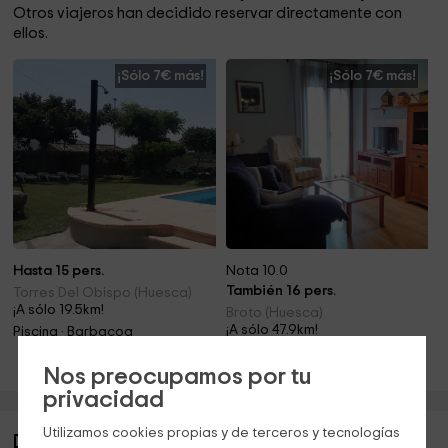
Otros viajeros han decidido reservar directamente con
ellos.
¡Sólo 7€ más!
¡Sólo 7€ más!
Hasta 15 pers.
Nota 10.0
También 16 pers.
Torres Del Obispo (Huesca)
¡A sólo 19.5km!
Broto (Huesca)
¡A sólo 47.9km!
Piscina · Barbacoa
Chimenea
Nos preocupamos por tu
privacidad
Utilizamos cookies propias y de terceros y tecnologías
Descripción de El Rincón de Abizanda