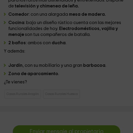
para los ratos más distendidos y entretenidos. Dispone
de
televisión y chimenea de leña.
Comedor
: con una alargada
mesa de madera.
Cocina
: bajo un diseño rústico cuenta con las mejores
funcionalidades de hoy.
Electrodomésticos, vajilla y
menaje
son tus compañeros de batalla.
2 baños
: ambos con
ducha
.
Y además:
Jardín
, con su mobiliario y una gran
barbacoa
.
Zona de aparcamiento
.
¿Te vienes?
Casas Rurales Aragón
Casas Rurales Huesca
Enviar mensaje al propietario