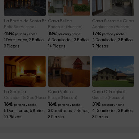
La Borda de Santa Bárbara
Casa Belloc
Casa Sierra de Guara
Boltaña (Huesca)
Banastas (Huesca)
Adahuesca (Huesca)
48
€
18
€
17
€
persona y noche
persona y noche
persona y noche
1 Dormitorios, 2 Baños,
6 Dormitorios, 3 Baños,
4 Dormitorios, 3 Baños,
3 Plazas
14 Plazas
7 Plazas
La Serbera
Casa Valero
Casa O' Fraginal
Castejon De Sos (Huesca)
Bierge (Huesca)
Guasillo (Huesca)
16
€
16
€
31
€
persona y noche
persona y noche
persona y noche
5 Dormitorios, 5 Baños,
3 Dormitorios, 2 Baños,
4 Dormitorios, 3 Baños,
10 Plazas
8 Plazas
8 Plazas