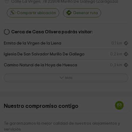
Calle La Virgen, 78
22808
Murillo De Gallego
(
Zaragoza
)
Compartir ubicación
Generar ruta
Cerca de Casa Olivera podrás visitar:
Ermita de la Virgen de la Liena
0,1 km
Iglesia De San Salvador Murillo De Gallego
0,2 km
Camino Natural de la Hoya de Huesca
0,3 km
Cementerio de Murillo de Gállego
0,8 km
Más
Ermita de San Martín
2,3 km
O Puro
2,4 km
Nuestro compromiso contigo
Cementerio de Riglos
2,4 km
Centro de Interpretación de aves ARCAZ
2,5 km
Te garantizamos la mejor calidad de nuestros alojamientos y
servicios
Iglesia parroquial de Ntra. Sra. del Mallo
2,5 km