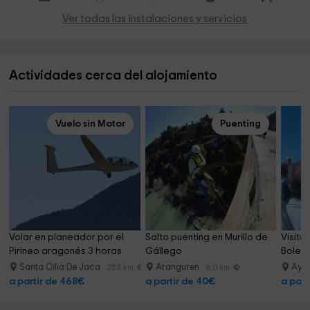
Ver todas las instalaciones y servicios
Actividades cerca del alojamiento
Vuelo sin Motor
Puenting
Volar en planeador por el 
Salto puenting en Murillo de 
Visita
Pirineo aragonés 3 horas
Gállego
Bolea 
Santa Cilia De Jaca
Aranguren
Aye
25.8 km
6.0 km
a partir de 468€
a partir de 40€
a part