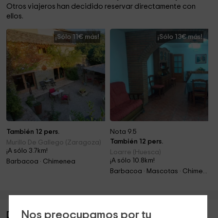
Otros viajeros han decidido reservar directamente con
ellos.
¡Sólo 11€ más!
¡Sólo 13€ más!
También 12 pers.
Nota 9.5
También 12 pers.
Murillo De Gallego (Zaragoza)
¡A sólo 3.7km!
Loarre (Huesca)
¡A sólo 10.8km!
Barbacoa · Chimenea
Barbacoa · Mascotas · Chimenea
Nos preocupamos por tu
Descripción de Casa Olivera