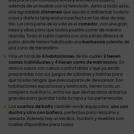
una parte con cómodos sofás y una mesita bajera,
además de un mueble con la televisión. Junto a todo esto,
una agradable
chimenea
que ayuda a ambientar toda la
casa y darle la temperatura perfecta en los días de más
frío. La otra parte de la sala es el
comedor
, con una gran
mesa y sillas para que todos podáis comer de manera
reunida. Todo el salón cuenta con una salida directa al
patio donde hemos habilitado una
barbacoa
además de
una zona de merendero.
Hay un total de
6 habitaciones
de las cuales
2 tienen
camas individuales
y
4 tienen cama de matrimonio
. En
ambos casos son camas confortables y que ya están
preparadas con sus juegos de sábanas y mantas para
que tú sólo tengas que preocuparte de descansar. Son
habitaciones espaciosas y luminosas, tienen todo un
completo mobiliario, entre los que destacamos armarios
grandes para guardar toda tu ropa y tus pertenencias.
Los
cuartos de baño
también están equipados,
uno con
ducha y otro con bañera,
perfectos para relajarte y
asearte. Además hay un lavabo, inodoro y muebles con
toallas disponibles para todos.