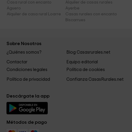
Casa rural con encanto
Alquiler de casas rurales
Aguero
Ayerbe
Alquiler de casa rural Loarre
Casas rurales con encanto
Biscarrues
Sobre Nosotros
¿Quiénes somos?
Blog Casasrurales.net
Contactar
Equipo editorial
Condiciones legales
Política de cookies
Política de privacidad
Confianza CasasRurales.net
Descárgate la app
Métodos de pago