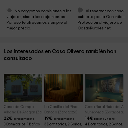
Ermita de Santa Cruz (ruinas)
2,7 km
No cargamos comisiones a los 
Al reservar con nosotr
viajeros, sino a los alojamientos. 
cubierto por la Garantía de
Mallo Bentuso
2,9 km
Por eso te ofrecemos siempre el 
Protección al viajero de 
mejor precio.
CasasRurales.net
Ermita de Santiago (Agüero)
3,0 km
Os Galochos
3,0 km
Los interesados en Casa Olivera también han
Mallo Chichín
3,0 km
consultado
Mallo Ferrera
3,1 km
Casa de Campo
La Casilla del Pinar
Casa Rural Ruta del Ag
Alhama De Aragon (Zaragoza)
Daroca (Zaragoza)
Munebrega (Zaragoza)
22
€
19
€
14
€
persona y noche
persona y noche
persona y noche
3 Dormitorios, 1 Baños,
3 Dormitorios, 2 Baños,
4 Dormitorios, 2 Baños,