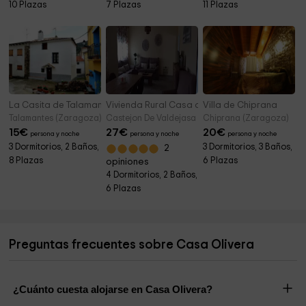
10 Plazas
7 Plazas
11 Plazas
La Casita de Talamantes
Vivienda Rural Casa del Médico
Villa de Chiprana
Talamantes (Zaragoza)
Castejon De Valdejasa (Zaragoza)
Chiprana (Zaragoza)
15
€
27
€
20
€
persona y noche
persona y noche
persona y noche
3 Dormitorios, 2 Baños,
3 Dormitorios, 3 Baños,
2
8 Plazas
6 Plazas
opiniones
4 Dormitorios, 2 Baños,
6 Plazas
Preguntas frecuentes sobre Casa Olivera
¿Cuánto cuesta alojarse en Casa Olivera?