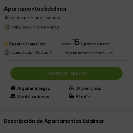
Apartamentos Edalmar
Frontera, El Hierro, Tenerife
1 RESERVAS CONFIRMADAS
15
€
Reserva inmediata
desde
persona y noche
Cancelación 30 días
Precio fin de semana desde 120€
Reservar ahora
Alquiler íntegro
24
personas
8
habitaciones
8
baños
Descripción de Apartamentos Edalmar