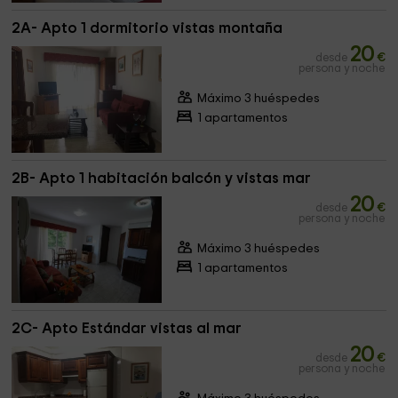
2A- Apto 1 dormitorio vistas montaña
20
desde
€
persona y noche
Máximo 3 huéspedes
1 apartamentos
2B- Apto 1 habitación balcón y vistas mar
20
desde
€
persona y noche
Máximo 3 huéspedes
1 apartamentos
2C- Apto Estándar vistas al mar
20
desde
€
persona y noche