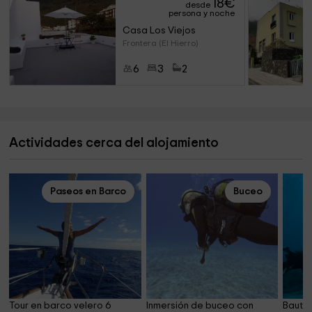
18
€
desde
persona y noche
Casa Los Viejos
Frontera (El Hierro)
6
3
2
Actividades cerca del alojamiento
Paseos en Barco
Buceo
Tour en barco velero 6 
Inmersión de buceo con 
Bautis