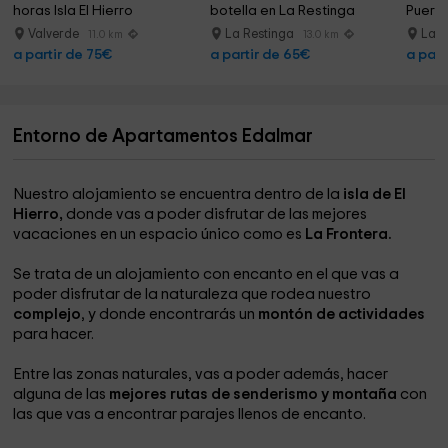
horas Isla El Hierro
botella en La Restinga
Puerto
Valverde
La Restinga
La R
11.0 km
13.0 km
a partir de 75€
a partir de 65€
a part
Entorno de Apartamentos Edalmar
Nuestro alojamiento se encuentra dentro de la
isla de El
Hierro,
donde vas a poder disfrutar de las mejores
vacaciones en un espacio único como es
La Frontera.
Se trata de un alojamiento con encanto en el que vas a
poder disfrutar de la naturaleza que rodea nuestro
complejo
, y donde encontrarás un
montón de actividades
para hacer.
Entre las zonas naturales, vas a poder además, hacer
alguna de las
mejores rutas de senderismo y montaña
con
las que vas a encontrar parajes llenos de encanto.