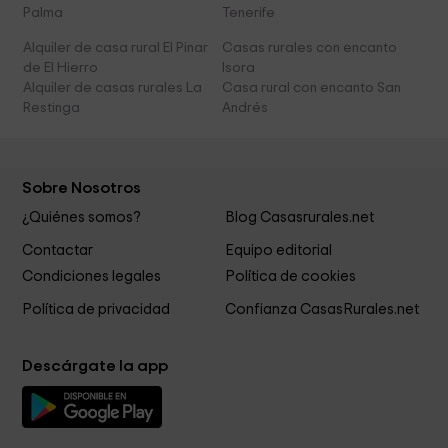
Palma
Tenerife
Alquiler de casa rural El Pinar
Casas rurales con encanto
de El Hierro
Isora
Alquiler de casas rurales La
Casa rural con encanto San
Restinga
Andrés
Sobre Nosotros
¿Quiénes somos?
Blog Casasrurales.net
Contactar
Equipo editorial
Condiciones legales
Política de cookies
Política de privacidad
Confianza CasasRurales.net
Descárgate la app