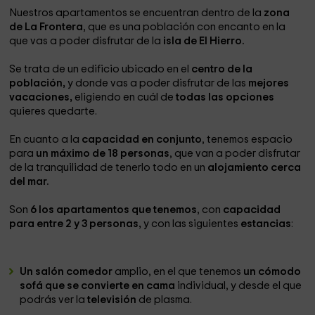
Nuestros apartamentos se encuentran dentro de la
zona
de La Frontera
, que es una población con encanto en la
que vas a poder disfrutar de la
isla de El Hierro.
Se trata de un edificio ubicado en el
centro de la
población,
y donde vas a poder disfrutar de las
mejores
vacaciones,
eligiendo en cuál de
todas las opciones
quieres quedarte.
En cuanto a la
capacidad en conjunto
, tenemos espacio
para
un máximo de 18 personas
, que van a poder disfrutar
de la tranquilidad de tenerlo todo en un
alojamiento cerca
del mar.
Son
6 los apartamentos que tenemos
, con
capacidad
para entre 2 y 3 personas,
y con las siguientes
estancias
:
Un salón comedor
amplio, en el que tenemos
un cómodo
sofá que se convierte en cama
individual, y desde el que
podrás ver la
televisión
de plasma.