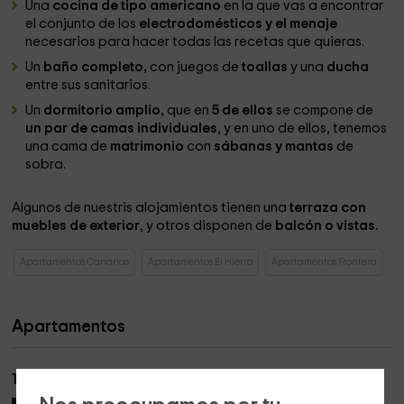
Una
cocina de tipo americano
en la que vas a encontrar
el conjunto de los
electrodomésticos y el menaje
necesarios para hacer todas las recetas que quieras.
Un
baño completo,
con juegos de
toallas
y una
ducha
entre sus sanitarios.
Un
dormitorio amplio,
que en
5 de ellos
se compone de
un par de camas individuales
, y en uno de ellos, tenemos
una cama de
matrimonio
con
sábanas y mantas
de
sobra.
Algunos de nuestris alojamientos tienen una
terraza con
muebles de exterior
, y otros disponen de
balcón o vistas.
Apartamentos Canarias
Apartamentos El Hierro
Apartamentos Frontera
Apartamentos
1A- Apto 1 dormitorio con terraza