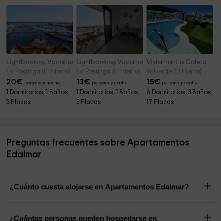
Lightbooking Vacation Rentals- La Restinga 3
Lightbooking Vacation Rentals- La Restinga 2
Vistamar La Caleta
La Restinga (El Hierro)
La Restinga (El Hierro)
Valverde (El Hierro)
20
€
13
€
15
€
persona y noche
persona y noche
persona y noche
1 Dormitorios, 1 Baños,
1 Dormitorios, 1 Baños,
6 Dormitorios, 3 Baños,
3 Plazas
3 Plazas
17 Plazas
Preguntas frecuentes sobre Apartamentos
Edalmar
¿Cuánto cuesta alojarse en Apartamentos Edalmar?
¿Cuántas personas pueden hospedarse en