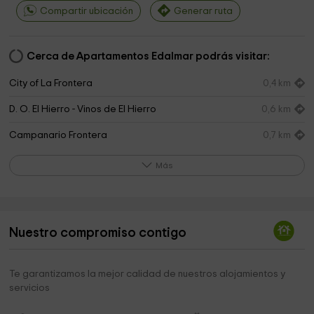
Compartir ubicación
Generar ruta
Cerca de Apartamentos Edalmar podrás visitar:
City of La Frontera
0,4 km
D. O. El Hierro - Vinos de El Hierro
0,6 km
Campanario Frontera
0,7 km
Ermita de Nuestra Señora de Candelaria
0,7 km
Más
Parroquia de Nuestra Señora de Candelaria
0,7 km
Ecomuseo de Guinea y Centro Recuperación del
2,2 km
Lagarto Gigante de El Hierro
Nuestro compromiso contigo
el ecomuseo frontera
2,6 km
Te garantizamos la mejor calidad de nuestros alojamientos y
Ermita de la Caridad
2,9 km
servicios
Senderola Maceta Punta grade
3,4 km