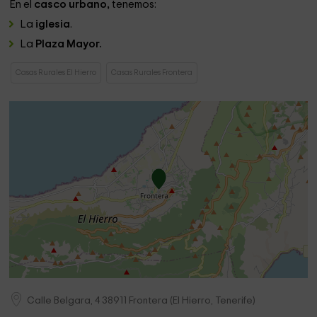
En el
casco urbano,
tenemos:
La
iglesia
.
La
Plaza Mayor.
Casas Rurales El Hierro
Casas Rurales Frontera
Calle Belgara, 4
38911
Frontera
(
El Hierro, Tenerife
)