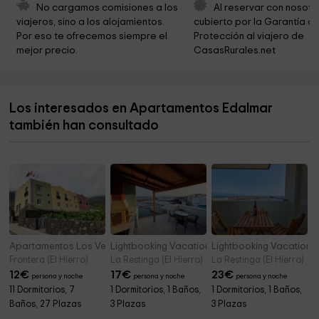
No cargamos comisiones a los 
Al reservar con nosotr
Ermita de la Virgen de la Peña
5,8 km
viajeros, sino a los alojamientos. 
cubierto por la Garantía de
Por eso te ofrecemos siempre el 
Protección al viajero de 
Centro De Interpretación De El Julan
6,2 km
mejor precio.
CasasRurales.net
Nisdafe
7,0 km
Roques de Salmor
7,6 km
Los interesados en Apartamentos Edalmar
Iglesia De La Sagrada Familia
8,2 km
también han consultado
Ventejís
8,7 km
Apartamentos Los Verodes
Lightbooking Vacation Rentals- La Restinga 4
Lightbooking Vacation Re
Frontera (El Hierro)
La Restinga (El Hierro)
La Restinga (El Hierro)
12
€
17
€
23
€
persona y noche
persona y noche
persona y noche
11 Dormitorios, 7
1 Dormitorios, 1 Baños,
1 Dormitorios, 1 Baños,
Baños, 27 Plazas
3 Plazas
3 Plazas