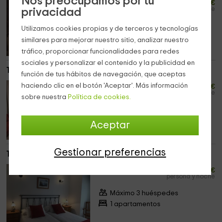
Nos preocupamos por tu
20
desde
€
persona y noche
privacidad
Máximo 3 huéspedes
Utilizamos cookies propias y de terceros y tecnologías
1 apartamentos
similares para mejorar nuestro sitio, analizar nuestro
tráfico, proporcionar funcionalidades para redes
sociales y personalizar el contenido y la publicidad en
1B- Apto 1 dormitorio con balcón
función de tus hábitos de navegación, que aceptas
20
haciendo clic en el botón 'Aceptar'. Más información
desde
€
persona y noche
sobre nuestra
Política de cookies.
Máximo 3 huéspedes
1 apartamentos
Aceptar
Gestionar preferencias
1D- Estudio con terraza
20
desde
€
persona y noche
Máximo 3 huéspedes
1 apartamentos