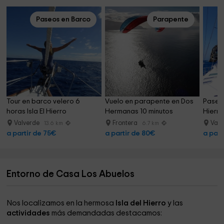
Paseos en Barco
Parapente
Tour en barco velero 6 
Vuelo en parapente en Dos 
Paseo 
horas Isla El Hierro
Hermanas 10 minutos
Hierro
Valverde
Frontera
Valv
13.6 km
6.7 km
a partir de 75€
a partir de 80€
a part
Entorno de Casa Los Abuelos
Nos localizamos en la hermosa
Isla del Hierro
y las
actividades
más demandadas destacamos: