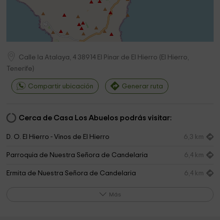
Calle la Atalaya, 4
38914
El Pinar de El Hierro
(
El Hierro,
Tenerife
)
Compartir ubicación
Generar ruta
Cerca de Casa Los Abuelos podrás visitar:
D. O. El Hierro - Vinos de El Hierro
6,3 km
Parroquia de Nuestra Señora de Candelaria
6,4 km
Ermita de Nuestra Señora de Candelaria
6,4 km
Campanario Frontera
6,5 km
Más
City of La Frontera
6,6 km