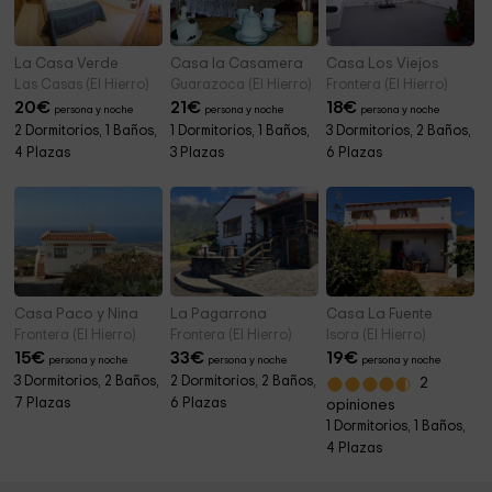
La Casa Verde
Casa la Casamera
Casa Los Viejos
Las Casas (El Hierro)
Guarazoca (El Hierro)
Frontera (El Hierro)
20
€
21
€
18
€
persona y noche
persona y noche
persona y noche
2 Dormitorios, 1 Baños,
1 Dormitorios, 1 Baños,
3 Dormitorios, 2 Baños,
4 Plazas
3 Plazas
6 Plazas
Casa Paco y Nina
La Pagarrona
Casa La Fuente
Frontera (El Hierro)
Frontera (El Hierro)
Isora (El Hierro)
15
€
33
€
19
€
persona y noche
persona y noche
persona y noche
3 Dormitorios, 2 Baños,
2 Dormitorios, 2 Baños,
2
7 Plazas
6 Plazas
opiniones
1 Dormitorios, 1 Baños,
4 Plazas