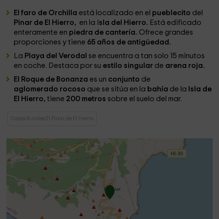
El faro de Orchilla
está localizado en el
pueblecito
del
Pinar de El Hierro,
​ en la I
sla del Hierro.
Está edificado
enteramente en
piedra de cantería.
Ofrece grandes
proporciones y tiene
65 años de
antigüedad
.
La
Playa del Verodal
se encuentra a tan solo 15 minutos
en coche. Destaca por su
estilo
singular
de
arena roja.
El Roque de Bonanza
es un
conjunto
de
aglomerado
rocoso
que se sitúa en la
bahía
de la
Isla de
El Hierro,
tiene
200 metros
sobre el suelo del mar.
Casas Rurales El Pinar de El Hierro