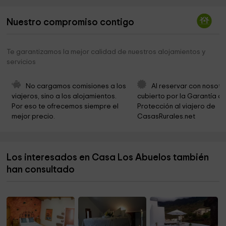
Ermita de la Caridad
6,9 km
Nuestro compromiso contigo
Centro De Interpretación De El Julan
7,0 km
Ecomuseo de Guinea y Centro Recuperación del
8,3 km
Te garantizamos la mejor calidad de nuestros alojamientos y
Lagarto Gigante de El Hierro
servicios
el ecomuseo frontera
8,8 km
No cargamos comisiones a los 
Al reservar con nosotr
Senderola Maceta Punta grade
9,9 km
viajeros, sino a los alojamientos. 
cubierto por la Garantía de
Por eso te ofrecemos siempre el 
Protección al viajero de 
Iglesia De La Sagrada Familia
10,6 km
mejor precio.
CasasRurales.net
Ermita de la Virgen de la Peña
11,2 km
Nisdafe
11,4 km
Los interesados en Casa Los Abuelos también
Ventejís
11,8 km
han consultado
Las Cancelitas
13,1 km