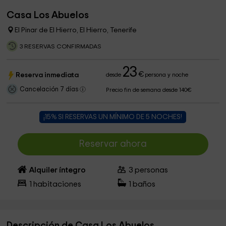
Casa Los Abuelos
El Pinar de El Hierro, El Hierro, Tenerife
3 RESERVAS CONFIRMADAS
23
€
Reserva inmediata
desde
persona y noche
Cancelación 7 días
Precio fin de semana desde 140€
¡15% SI RESERVAS UN MÍNIMO DE 5 NOCHES!
Reservar ahora
Alquiler íntegro
3
personas
1
habitaciones
1
baños
Descripción de Casa Los Abuelos