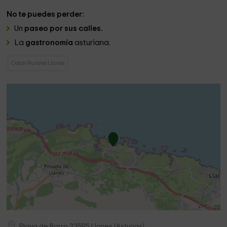
No te puedes perder:
Un
paseo por sus calles.
La
gastronomía
asturiana.
Casas Rurales Llanes
Playa de Barro
33595
Llanes
(
Asturias
)