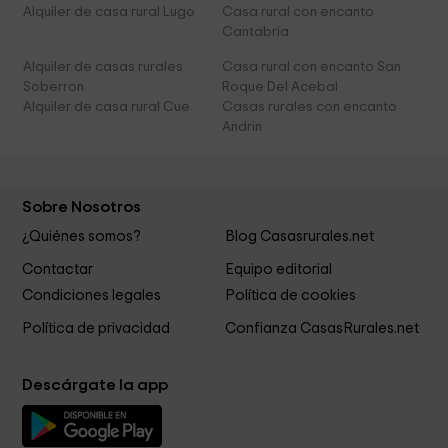
Alquiler de casa rural Lugo
Casa rural con encanto
Cantabria
Alquiler de casas rurales
Casa rural con encanto San
Soberron
Roque Del Acebal
Alquiler de casa rural Cue
Casas rurales con encanto
Andrin
Sobre Nosotros
¿Quiénes somos?
Blog Casasrurales.net
Contactar
Equipo editorial
Condiciones legales
Política de cookies
Política de privacidad
Confianza CasasRurales.net
Descárgate la app