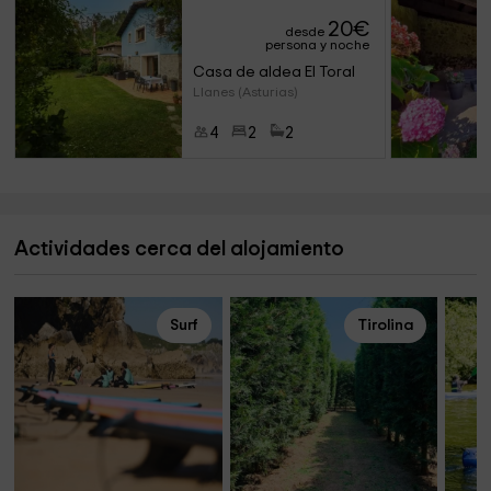
20
€
desde
persona y noche
Casa de aldea El Toral
Llanes (Asturias)
4
2
2
Actividades cerca del alojamiento
Surf
Tirolina