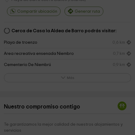
Compartir ubicación
Generar ruta
Cerca de Casa la Aldea de Barro podrás visitar:
Playa de troenzo
0,6 km
Area recreativa ensenada Niembro
0,7 km
Cementerio De Niembrú
0,9 km
Cementerio de Barro
0,9 km
Más
Parroquia de Nuestra Señora de los Dolores en
0,9 km
Barro
Capilla
2,4 km
Nuestro compromiso contigo
Ermita Virgen del Carmen
2,4 km
Te garantizamos la mejor calidad de nuestros alojamientos y
Aparcamiento
2,9 km
servicios