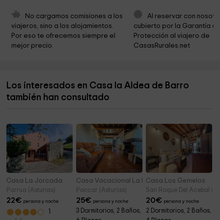
Museo Etnográfico del Oriente de Asturias
3,1 km
No cargamos comisiones a los 
Al reservar con nosotr
Iglesia de San Julián de Porrúa
3,1 km
viajeros, sino a los alojamientos. 
cubierto por la Garantía de
Por eso te ofrecemos siempre el 
Protección al viajero de 
Ermita de la Virgen de la Paz
3,1 km
mejor precio.
CasasRurales.net
Parroquia de Posada - Llanes
3,1 km
Parque
3,2 km
Los interesados en Casa la Aldea de Barro
Cementerio Parroquial de Posada - Llanes
3,8 km
también han consultado
Ermita de San Francisco
4,1 km
Casa La Jorcada
Casa Vacacional La Encina
Casa Los Gemelos
Porrua (Asturias)
Pancar (Asturias)
San Roque Del Acebal (As
22
€
25
€
20
€
persona y noche
persona y noche
persona y noche
3 Dormitorios, 2 Baños,
2 Dormitorios, 2 Baños,
1