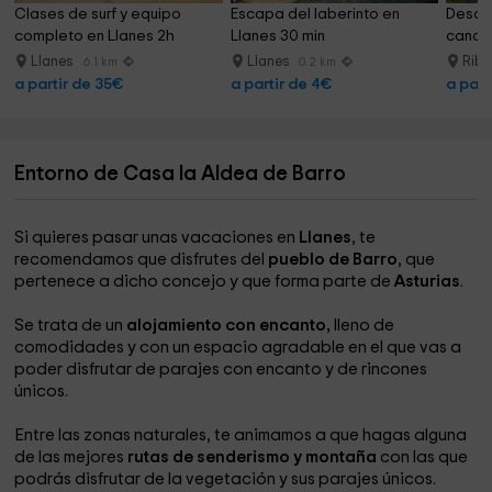
Clases de surf y equipo 
Escapa del laberinto en 
Descen
completo en Llanes 2h
Llanes 30 min
canoa 
Llanes
Llanes
Riba
6.1 km
0.2 km
a partir de 35€
a partir de 4€
a part
Entorno de Casa la Aldea de Barro
Si quieres pasar unas vacaciones en
Llanes
, te
recomendamos que disfrutes del
pueblo de Barro
, que
pertenece a dicho concejo y que forma parte de
Asturias
.
Se trata de un
alojamiento con encanto,
lleno de
comodidades y con un espacio agradable en el que vas a
poder disfrutar de parajes con encanto y de rincones
únicos.
Entre las zonas naturales, te animamos a que hagas alguna
de las mejores
rutas de senderismo y montaña
con las que
podrás disfrutar de la vegetación y sus parajes únicos.