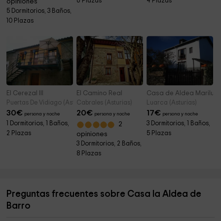
6 Plazas
4 Plazas
opiniones
5 Dormitorios, 3 Baños,
10 Plazas
El Cerezal III
El Camino Real
Casa de Aldea Mariluz
Puertas De Vidiago (Asturias)
Cabrales (Asturias)
Luarca (Asturias)
30
€
20
€
17
€
persona y noche
persona y noche
persona y noche
1 Dormitorios, 1 Baños,
3 Dormitorios, 1 Baños,
2
2 Plazas
5 Plazas
opiniones
3 Dormitorios, 2 Baños,
8 Plazas
Preguntas frecuentes sobre Casa la Aldea de
Barro