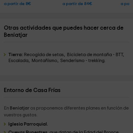
a partir de 8€
a partir de 84€
a part
Otras actividades que puedes hacer cerca de
Beniatjar
Tierra:
Recogida de setas, Bicicleta de montaña - BTT,
Escalada, Montañismo, Senderismo - trekking.
Entorno de Casa Frías
En
Beniatjar
os proponemos diferentes planes en función de
vuestros gustos.
Iglesia Parroquial.
Cuevas Rupestres
, que datan de la Edad del Bronce