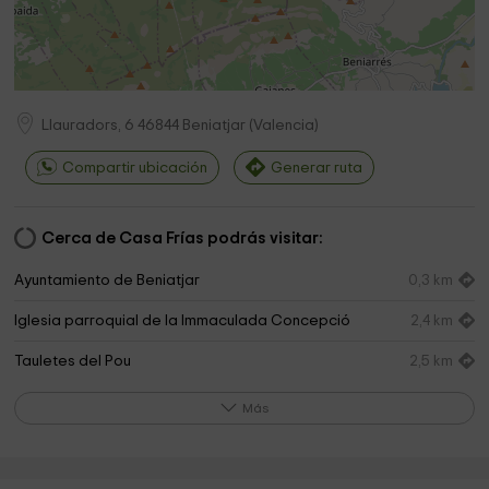
Llauradors, 6
46844
Beniatjar
(
Valencia
)
Compartir ubicación
Generar ruta
Cerca de Casa Frías podrás visitar:
Ayuntamiento de Beniatjar
0,3 km
Iglesia parroquial de la Immaculada Concepció
2,4 km
Tauletes del Pou
2,5 km
circuito actividad fisica Rafol de Salem
2,6 km
Más
Parc Jaume I
2,6 km
SALEM Park
3,0 km