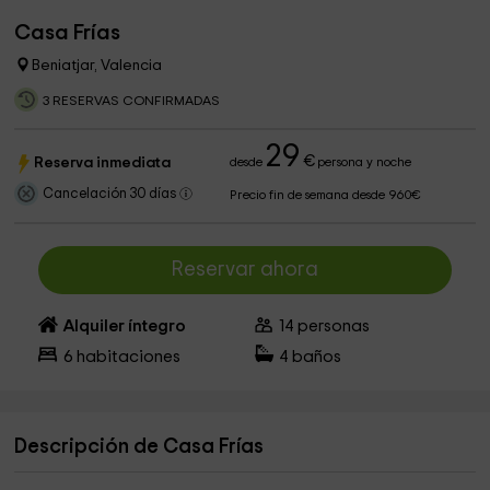
Casa Frías
Beniatjar, Valencia
3 RESERVAS CONFIRMADAS
29
€
Reserva inmediata
desde
persona y noche
Cancelación 30 días
Precio fin de semana desde 960€
Reservar ahora
Alquiler íntegro
14
personas
6
habitaciones
4
baños
Descripción de Casa Frías