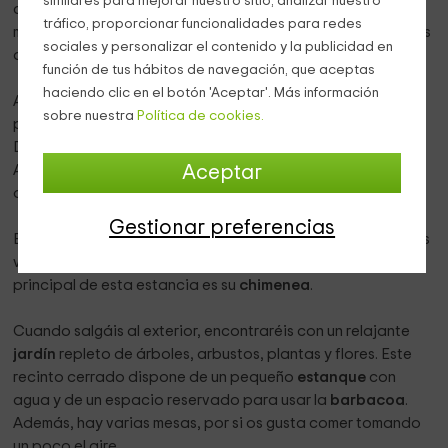
similares para mejorar nuestro sitio, analizar nuestro
con varios sofás modernos y mesas redondas. Otra sala a
tráfico, proporcionar funcionalidades para redes
modo de salón conseguirá llamar vuestras atención gracias
sociales y personalizar el contenido y la publicidad en
a los murales y telas que imitan motivos japoneses.
función de tus hábitos de navegación, que aceptas
haciendo clic en el botón 'Aceptar'. Más información
A ello se suman
4 cuartos de baños
, que son perfectos
sobre nuestra
Política de cookies.
para que los podáis compartir los posibles visitantes.
Dejamos a vuestra disposición toallas y secador de pelo.
Alguno de ellos cuenta con bañera, y otros con plado de
Aceptar
ducha. Además, la lavadora se encuentra en este espacio.
Gestionar preferencias
El salón-comedor es un amplio espacio donde encontraréis
varios sofás y una gran mesa con sillas para comer. Lo
principal de esta estancia es su
chimenea
.
Cuando salgáis al exterior, encontraréis con un relajante
jardín
repleto de árboles, arbustos, plantas y flores. Este
recinto cerrado dispone de un pequeño
estanque
con
agua y de un espacio reservado para usar la
barbacoa
.
Además, hay varias mesas, por si os gusta comer tomando
un poco el aire.