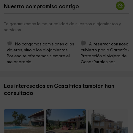
Nuestro compromiso contigo
Ermita de Sant Francisco de Paula
3,1 km
Ayuntamiento de Salem
3,3 km
Te garantizamos la mejor calidad de nuestros alojamientos y
servicios
Parròquia Sant Miquel Arcàngel
3,3 km
La Torre
3,6 km
No cargamos comisiones a los 
Al reservar con nosotr
viajeros, sino a los alojamientos. 
cubierto por la Garantía de
Cementerio De Castellon De Rugat
3,7 km
Por eso te ofrecemos siempre el 
Protección al viajero de 
mejor precio.
CasasRurales.net
Ayuntamiento de Gaianes
3,8 km
Ombria de Benicadell
4,0 km
Los interesados en Casa Frías también han
Ayuntamiento de Castelló de Rugat
4,4 km
consultado
Ayuntamiento de Beniarrés
4,5 km