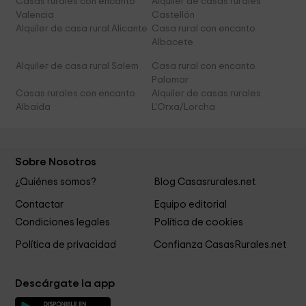
Casas rurales con encanto
Alquiler de casas rurales
Valencia
Castellón
Alquiler de casa rural Alicante
Casa rural con encanto
Albacete
Alquiler de casa rural Salem
Casa rural con encanto
Palomar
Casas rurales con encanto
Alquiler de casas rurales
Albaida
L'Orxa/Lorcha
Sobre Nosotros
¿Quiénes somos?
Blog Casasrurales.net
Contactar
Equipo editorial
Condiciones legales
Política de cookies
Política de privacidad
Confianza CasasRurales.net
Descárgate la app