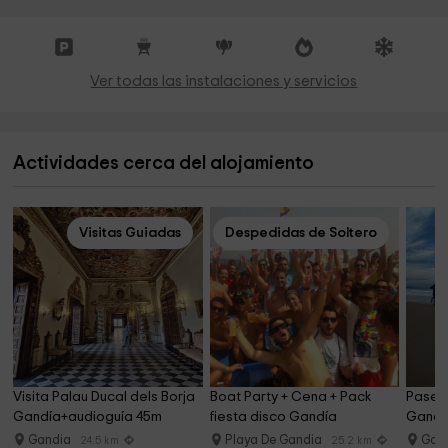
Ver todas las instalaciones y servicios
Actividades cerca del alojamiento
Visitas Guiadas
Despedidas de Soltero
Visita Palau Ducal dels Borja 
Boat Party + Cena + Pack 
Pasear
Gandía+audioguía 45m
fiesta disco Gandía
Gandía
Gandia
Playa De Gandia
Gan
24.5 km
25.2 km