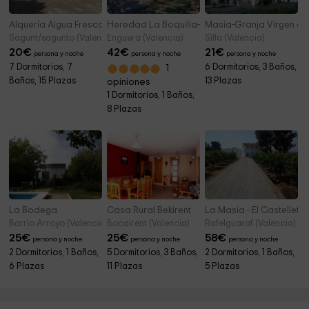
Alquería Aigua Fresca
Heredad La Boquilla- Masía Boquilla
Masía-Granja Virgen de
Sagunt/sagunto (Valencia)
Enguera (Valencia)
Silla (Valencia)
20
€
42
€
21
€
persona y noche
persona y noche
persona y noche
7 Dormitorios, 7
6 Dormitorios, 3 Baños,
1
Baños, 15 Plazas
13 Plazas
opiniones
1 Dormitorios, 1 Baños,
8 Plazas
La Bodega
Casa Rural Bekirent
La Masia - El Castellet
Barrio Arroyo (Valencia)
Bocairent (Valencia)
Rafelguaraf (Valencia)
25
€
25
€
58
€
persona y noche
persona y noche
persona y noche
2 Dormitorios, 1 Baños,
5 Dormitorios, 3 Baños,
2 Dormitorios, 1 Baños,
6 Plazas
11 Plazas
5 Plazas