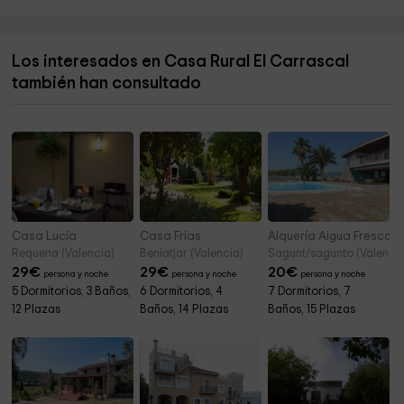
Los interesados en Casa Rural El Carrascal
también han consultado
Casa Lucía
Casa Frías
Alquería Aigua Fresca
Requena (Valencia)
Beniatjar (Valencia)
Sagunt/sagunto (Valencia
29
€
29
€
20
€
persona y noche
persona y noche
persona y noche
5 Dormitorios, 3 Baños,
6 Dormitorios, 4
7 Dormitorios, 7
12 Plazas
Baños, 14 Plazas
Baños, 15 Plazas