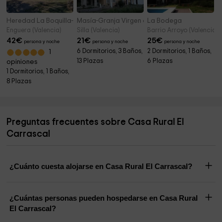
Heredad La Boquilla- Masía Boquilla
Masía-Granja Virgen de Cortés
La Bodega
Enguera (Valencia)
Silla (Valencia)
Barrio Arroyo (Valencia)
42
€
21
€
25
€
persona y noche
persona y noche
persona y noche
6 Dormitorios, 3 Baños,
2 Dormitorios, 1 Baños,
1
13 Plazas
6 Plazas
opiniones
1 Dormitorios, 1 Baños,
8 Plazas
Preguntas frecuentes sobre Casa Rural El
Carrascal
¿Cuánto cuesta alojarse en Casa Rural El Carrascal?
¿Cuántas personas pueden hospedarse en Casa Rural
El Carrascal?