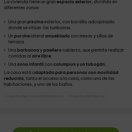
La vivienda tiene un gran
espacio exterior
, dividido en
diferentes zonas:
Una gran
piscina
exterior, con bordillo adoquinado
donde se sitúan las tumbonas.
Un
porche
lateral
amueblado
con mesas y sillas de
terraza.
Una
barbacoa
y
paellero
cubierto, que permite realizar
comidas al
aire libre
.
Una
zona infantil
con
columpios y un tobogán.
La casa está a
daptada para personas con movilidad
reducida
, tanto el acceso a la casa, como una de las
habitaciones, y uno de los baños.
Casas Rurales Comunidad Valenciana
Casas Rurales Valencia