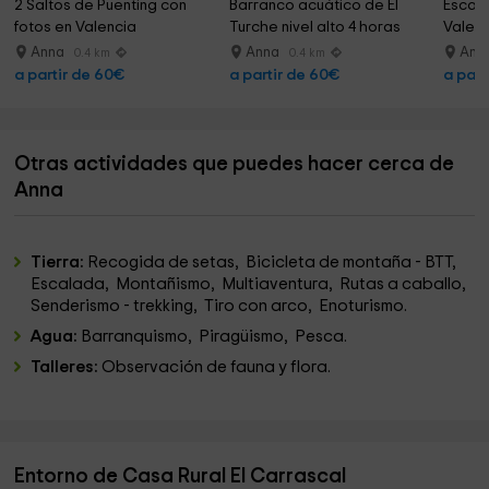
2 Saltos de Puenting con 
Barranco acuático de El 
Escala
fotos en Valencia
Turche nivel alto 4 horas
Valenc
Anna
Anna
Ann
0.4 km
0.4 km
a partir de 60€
a partir de 60€
a part
Otras actividades que puedes hacer cerca de
Anna
Tierra:
Recogida de setas, Bicicleta de montaña - BTT,
Escalada, Montañismo, Multiaventura, Rutas a caballo,
Senderismo - trekking, Tiro con arco, Enoturismo.
Agua:
Barranquismo, Piragüismo, Pesca.
Talleres:
Observación de fauna y flora.
Entorno de Casa Rural El Carrascal