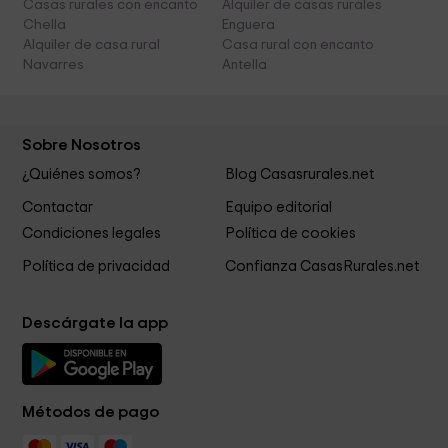
Casas rurales con encanto
Alquiler de casas rurales
Chella
Enguera
Alquiler de casa rural
Casa rural con encanto
Navarres
Antella
Sobre Nosotros
¿Quiénes somos?
Blog Casasrurales.net
Contactar
Equipo editorial
Condiciones legales
Política de cookies
Política de privacidad
Confianza CasasRurales.net
Descárgate la app
Métodos de pago