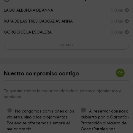
LAGO ALBUFERA DE ANNA
0,0 km
RUTA DE LAS TRES CASCADAS ANNA
0,0 km
GORGO DE LA ESCALERA
0,0 km
GORGO CATALAN
0,0 km
Más
FUENTE DE MARZO
0,0 km
FUENTE NEGRA
0,0 km
Nuestro compromiso contigo
Parque
1,8 km
Fuente De Marzo
2,6 km
Te garantizamos la mejor calidad de nuestros alojamientos y
servicios
Umbría La Plana
4,7 km
Museo Arqueológico de Enguera
6,0 km
No cargamos comisiones a los 
Al reservar con nosotr
viajeros, sino a los alojamientos. 
cubierto por la Garantía de
El Piquet
6,9 km
Por eso te ofrecemos siempre el 
Protección al viajero de 
mejor precio.
CasasRurales.net