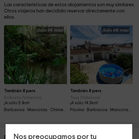
Las características de estos alojamientos son muy similares.
Otros viajeros han decidido reservar directamente con
ellos.
¡Sólo 5€ más!
¡Sólo 6€ más!
También 8 pers.
También 8 pers.
Bolbaite (Valencia)
Tous (Valencia)
¡A sólo 5.1km!
¡A sólo 14.3km!
Barbacoa · Mascotas · Chimenea
Piscina · Barbacoa · Mascotas · Chimenea
Nos preocupamos por tu
Descripción de Casa Rural El Carrascal