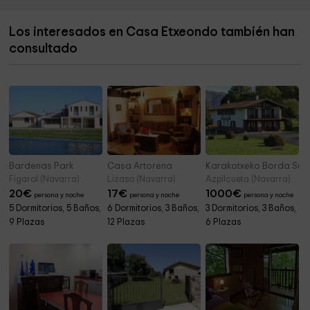
Ermita de San Bizente
4,7 km
Los interesados en Casa Etxeondo también han
Ayuntamiento De Gabiria
4,8 km
consultado
Parroquia De Santa María
4,8 km
Bardenas Park
Casa Artorena
Karakotxeko Borda Sur
Figarol (Navarra)
Lizaso (Navarra)
Azpilcueta (Navarra)
20
€
17
€
1000
€
persona y noche
persona y noche
persona y noche
5 Dormitorios, 5 Baños,
6 Dormitorios, 3 Baños,
3 Dormitorios, 3 Baños,
9 Plazas
12 Plazas
6 Plazas