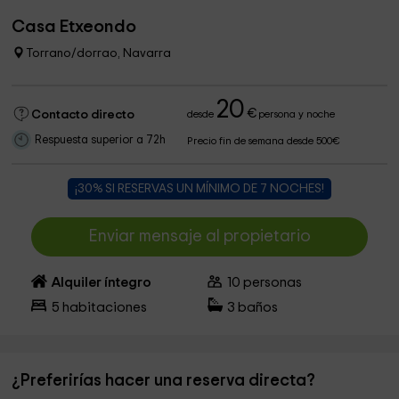
Casa Etxeondo
Torrano/dorrao, Navarra
20
€
Contacto directo
desde
persona y noche
Respuesta superior a 72h
Precio fin de semana desde 500€
¡30% SI RESERVAS UN MÍNIMO DE 7 NOCHES!
Enviar mensaje al propietario
Alquiler íntegro
10
personas
5
habitaciones
3
baños
¿Preferirías hacer una reserva directa?