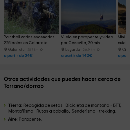
Paintball varios escenarios 
Vuelo en parapente y vídeo 
Mini ru
225 bolas en Galarreta
por Genevilla, 20 min
cuidad
1h
Galarreta
Legarda
Cil
28.7 km
26.9 km
a partir de 24€
a partir de 140€
a part
Otras actividades que puedes hacer cerca de
Torrano/dorrao
Tierra:
Recogida de setas, Bicicleta de montaña - BTT,
Montañismo, Rutas a caballo, Senderismo - trekking.
Aire:
Parapente.