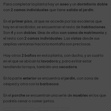
Para completar la planta hay un
aseo
y un
dormitorio doble
con
2 camas individuales
que tiene
salida al jardín
.
En el
primer piso
, al que se accede por las escaleras que
hay en el recibidor, se encuentran el resto de
habitaciones
.
Son
4
y son
dobles
.
Una
de ellas
con cama de matrimonio
y
el resto con
2 camas individuales
. Las
vistas
desde sus
amplias ventanas hacia la montaña son preciosas.
Hay otros
2 baños
en esta planta, con ducha, y un cuarto
en el que se ubican la
lavadora
y, para evitar estar
tendiendo la ropa, también una
secadora
.
En la parte
exterior
se encuentra el
jardín
, con zona de
césped y otra con la
barbacoa
.
En el
porche
se encuentran una serie de
muebles
en los que
podréis cenar o comer juntos.