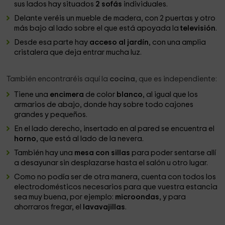
sus lados hay situados
2 sofás
individuales.
Delante veréis un mueble de madera, con 2 puertas y otro
más bajo al lado sobre el que está apoyada la
televisión
.
Desde esa parte hay
acceso al jardín
, con una amplia
cristalera que deja entrar mucha luz.
También encontraréis aquí la
cocina
, que es independiente:
Tiene una
encimera
de color
blanco
, al igual que los
armarios de abajo, donde hay sobre todo cajones
grandes y pequeños.
En el lado derecho, insertado en al pared se encuentra el
horno
, que está al lado de la nevera.
También hay una
mesa con sillas
para poder sentarse allí
a desayunar sin desplazarse hasta el salón u otro lugar.
Como no podía ser de otra manera, cuenta con todos los
electrodomésticos necesarios para que vuestra estancia
sea muy buena, por ejemplo:
microondas
, y para
ahorraros fregar, el
lavavajillas
.