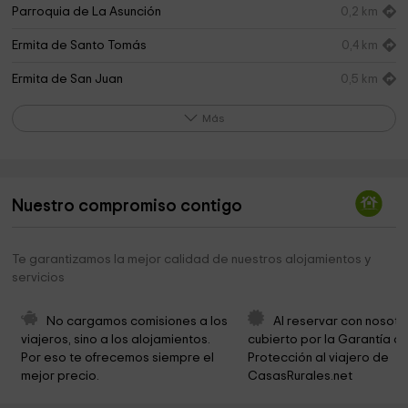
Parroquia de La Asunción
0,2 km
Ermita de Santo Tomás
0,4 km
Ermita de San Juan
0,5 km
Ermita de San Andrés
0,9 km
Más
Ermita de San Pedro
1,7 km
Ermita de los Santos Donato y Kaietano
2,8 km
Nuestro compromiso contigo
Beriain.
2,9 km
Ermita de San Adrián
3,3 km
Te garantizamos la mejor calidad de nuestros alojamientos y
servicios
Ermita de San Martín
3,3 km
Gazteluko Borda
3,7 km
No cargamos comisiones a los 
Al reservar con nosotr
viajeros, sino a los alojamientos. 
cubierto por la Garantía de
Ermita de San Bartolomé
4,2 km
Por eso te ofrecemos siempre el 
Protección al viajero de 
mejor precio.
CasasRurales.net
Ermita de San Juan
4,3 km