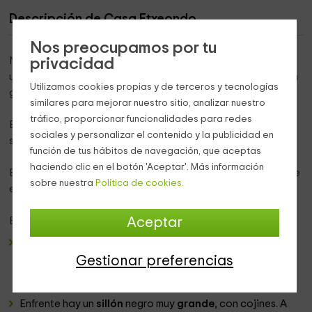
Descripción de Casa Etxeondo
Nos preocupamos por tu
Nuestra casa rural se encuentra a las
afueras
de
Dorrao
,
privacidad
una población de
Navarra
en medio de la naturaleza y con
Utilizamos cookies propias y de terceros y tecnologías
grandes
vistas a la montaña
.
similares para mejorar nuestro sitio, analizar nuestro
tráfico, proporcionar funcionalidades para redes
En ella podréis alojaros hasta
10 personas
, repartidas en
sociales y personalizar el contenido y la publicidad en
sus
5 dormitorios dobles
.
función de tus hábitos de navegación, que aceptas
haciendo clic en el botón 'Aceptar'. Más información
Está dividida en
2 plantas
y se puede disfrutar del aire libre
sobre nuestra
Política de cookies.
en su
jardín
con
porche
y
barbacoa
.
En la
planta baja
se encuentra el
salón comedor
:
Aceptar
La parte del
comedor
cuenta con una
mesa de madera
rectangular con
sillas
negras
acolchadas
. Junto a él,
Gestionar preferencias
pegado a la pared, hay un
armario
con vitrina donde se
puede guardar la
vajilla
.
Enfrente hay un
sillón
negro muy
grande
, con cojines. A