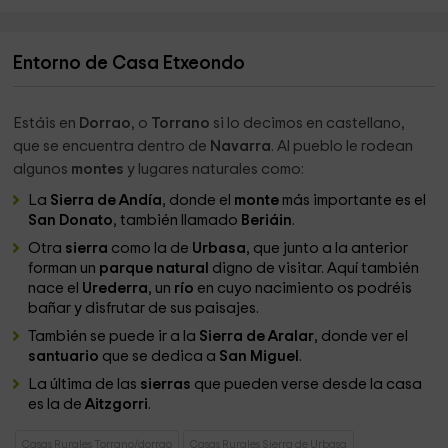
Entorno de Casa Etxeondo
Estáis en
Dorrao
, o
Torrano
si lo decimos en castellano,
que se encuentra dentro de
Navarra
. Al pueblo le rodean
algunos
montes
y lugares naturales como:
La
Sierra de Andía
, donde el
monte
más importante es el
San Donato
, también llamado
Beriáin
.
Otra
sierra
como la de
Urbasa
, que junto a la anterior
forman un
parque natural
digno de visitar. Aquí también
nace el
Urederra
, un
río
en cuyo nacimiento os podréis
bañar y disfrutar de sus paisajes.
También se puede ir a la
Sierra de Aralar
, donde ver el
santuario
que se dedica a
San Miguel
.
La última de las
sierras
que pueden verse desde la casa
es la de
Aitzgorri
.
Casas Rurales Torrano/dorrao
Casas Rurales Sierra de Urbasa