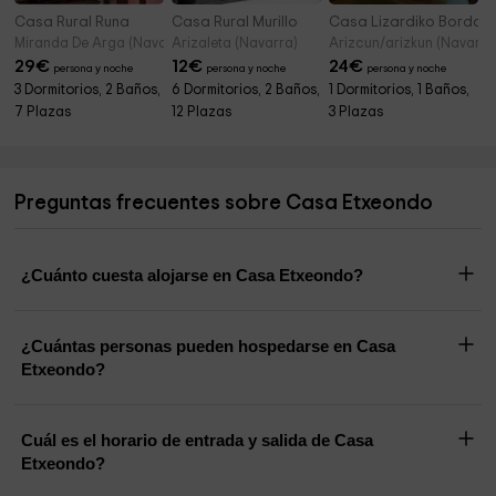
Casa Rural Runa
Casa Rural Murillo
Casa Lizardiko Borda II
Miranda De Arga (Navarra)
Arizaleta (Navarra)
Arizcun/arizkun (Navarra
29
€
12
€
24
€
persona y noche
persona y noche
persona y noche
3 Dormitorios, 2 Baños,
6 Dormitorios, 2 Baños,
1 Dormitorios, 1 Baños,
7 Plazas
12 Plazas
3 Plazas
Preguntas frecuentes sobre Casa Etxeondo
¿Cuánto cuesta alojarse en Casa Etxeondo?
¿Cuántas personas pueden hospedarse en Casa
Etxeondo?
Cuál es el horario de entrada y salida de Casa
Etxeondo?