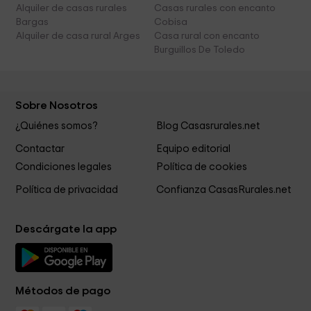
Alquiler de casas rurales
Casas rurales con encanto
Bargas
Cobisa
Alquiler de casa rural Arges
Casa rural con encanto
Burguillos De Toledo
Sobre Nosotros
¿Quiénes somos?
Blog Casasrurales.net
Contactar
Equipo editorial
Condiciones legales
Política de cookies
Política de privacidad
Confianza CasasRurales.net
Descárgate la app
Métodos de pago