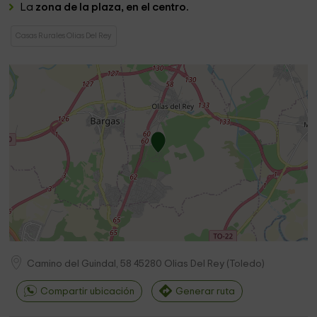
La
zona de la plaza, en el centro.
Casas Rurales Olias Del Rey
Camino del Guindal, 58
45280
Olias Del Rey
(
Toledo
)
Compartir ubicación
Generar ruta