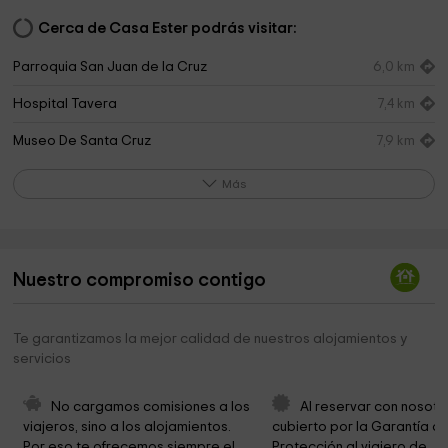
Cerca de Casa Ester podrás visitar:
Parroquia San Juan de la Cruz
6,0 km
Hospital Tavera
7,4 km
Museo De Santa Cruz
7,9 km
Alcázar de Toledo
8,1 km
Más
Convento De Santo Domingo El Antiguo
8,1 km
Catedral - Museo del Tesoro
8,2 km
Nuestro compromiso contigo
Santa Iglesia Catedral Primada de Toledo
8,2 km
Ayuntamiento de Toledo
8,3 km
Te garantizamos la mejor calidad de nuestros alojamientos y
servicios
Monasterio de San Juan de los Reyes
8,4 km
Iglesia de Santo Tomé
8,4 km
No cargamos comisiones a los 
Al reservar con nosotr
viajeros, sino a los alojamientos. 
cubierto por la Garantía de
Museo Taller Del Moro
8,4 km
Por eso te ofrecemos siempre el 
Protección al viajero de 