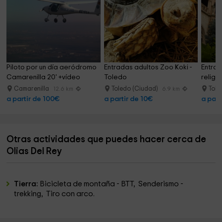
Piloto por un día aeródromo 
Entradas adultos Zoo Koki - 
Entra
Camarenilla 20' +vídeo
Toledo
religi
Camarenilla
Toledo (Ciudad)
Tole
12.6 km
6.9 km
a partir de 100€
a partir de 10€
a part
Otras actividades que puedes hacer cerca de
Olias Del Rey
Tierra:
Bicicleta de montaña - BTT, Senderismo -
trekking, Tiro con arco.