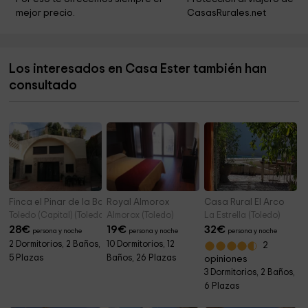
mejor precio.
CasasRurales.net
Sinagoga de Santa María La Blanca
8,4 km
Museo del Greco
8,5 km
Los interesados en Casa Ester también han
Museo Sefardí
8,5 km
consultado
Seminario Conciliar Mayor San Ildefonso de Toledo
8,6 km
Finca el Pinar de la Bastida- La Bóveda
Royal Almorox
Casa Rural El Arco
Toledo (Capital) (Toledo)
Almorox (Toledo)
La Estrella (Toledo)
28
€
19
€
32
€
persona y noche
persona y noche
persona y noche
2 Dormitorios, 2 Baños,
10 Dormitorios, 12
2
5 Plazas
Baños, 26 Plazas
opiniones
3 Dormitorios, 2 Baños,
6 Plazas