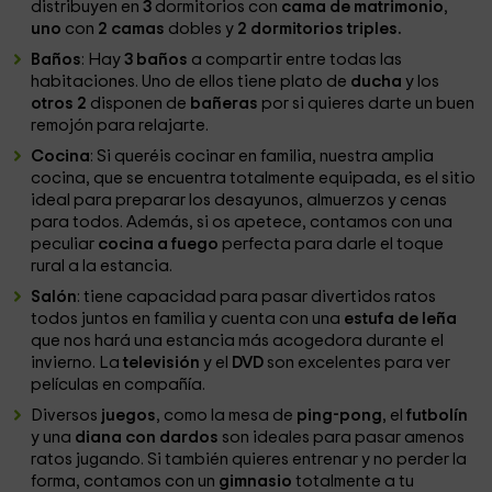
distribuyen en
3
dormitorios con
cama de matrimonio
,
uno
con
2 camas
dobles y
2 dormitorios triples.
Baños
: Hay
3 baños
a compartir entre todas las
habitaciones. Uno de ellos tiene plato de
ducha
y los
otros 2
disponen de
bañeras
por si quieres darte un buen
remojón para relajarte.
Cocina
: Si queréis cocinar en familia, nuestra amplia
cocina, que se encuentra totalmente equipada, es el sitio
ideal para preparar los desayunos, almuerzos y cenas
para todos. Además, si os apetece, contamos con una
peculiar
cocina a fuego
perfecta para darle el toque
rural a la estancia.
Salón
: tiene capacidad para pasar divertidos ratos
todos juntos en familia y cuenta con una
estufa de leña
que nos hará una estancia más acogedora durante el
invierno. La
televisión
y el
DVD
son excelentes para ver
películas en compañía.
Diversos
juegos
, como la mesa de
ping-pong
, el
futbolín
y una
diana con dardos
son ideales para pasar amenos
ratos jugando. Si también quieres entrenar y no perder la
forma, contamos con un
gimnasio
totalmente a tu