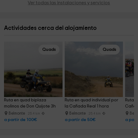
Ver todas las instalaciones y servicios
Actividades cerca del alojamiento
Quads
Quads
Ruta en quad biplaza 
Ruta en quad individual por 
Ruta e
molinos de Don Quijote 3h
la Cañada Real 1 hora
Cañad
Belmonte
Belmonte
Bel
25.4 km
25.4 km
a partir de 100€
a partir de 50€
a part