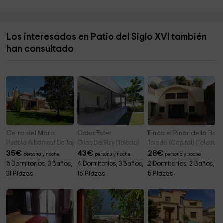
Ermita de San Isidro
4,6 km
Las Calaveras
4,7 km
Los interesados en Patio del Siglo XVI también
Charcones Miguel Esteban
4,9 km
han consultado
Complejo Lagunar de Pedro Muñoz
9,6 km
Cerro del Moro
Casa Ester
Finca el Pinar de la Ba
Pueblo Albarreal De Tajo (Toledo)
Olias Del Rey (Toledo)
Toledo (Capital) (Toledo)
35
€
43
€
28
€
persona y noche
persona y noche
persona y noche
5 Dormitorios, 3 Baños,
4 Dormitorios, 3 Baños,
2 Dormitorios, 2 Baños,
31 Plazas
16 Plazas
5 Plazas