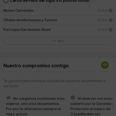
Cerca de Patio del Siglo XVI podrás visitar:
Museo Cervantino
0,1 km
Oficina de Informacion y Turismo
0,1 km
Parroquia San Antonio Abad
0,1 km
Ayuntamiento
0,2 km
Más
Iglesia De La Humildad
0,2 km
Convento de Trinitarias
0,2 km
Nuestro compromiso contigo
Museo-Casa de Dulcinea del Toboso
0,3 km
Parroquia San Antonio Abad
0,3 km
Te garantizamos la mejor calidad de nuestros alojamientos y
servicios
Ermita de san Blas
0,7 km
Cementerio del Toboso
1,0 km
No cargamos comisiones a los 
Al reservar con nosotr
viajeros, sino a los alojamientos. 
cubierto por la Garantía de
SAN ISIDRO
4,0 km
Por eso te ofrecemos siempre el 
Protección al viajero de 
mejor precio.
CasasRurales.net