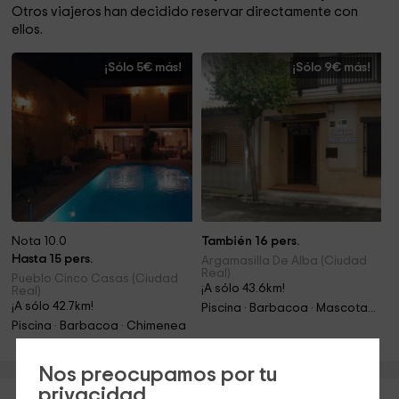
Otros viajeros han decidido reservar directamente con
ellos.
¡Sólo 5€ más!
¡Sólo 9€ más!
Nota 10.0
También 16 pers.
Hasta 15 pers.
Argamasilla De Alba (Ciudad
Real)
Pueblo Cinco Casas (Ciudad
¡A sólo 43.6km!
Real)
¡A sólo 42.7km!
Piscina · Barbacoa · Mascotas · Chimenea · Jacuzzi
Piscina · Barbacoa · Chimenea
Nos preocupamos por tu
privacidad