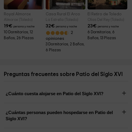
Royal Almorox
Casa Rural El Arco
El Retiro de Toledo
Almorox (Toledo)
La Estrella (Toledo)
Olias Del Rey (Toledo)
19
€
32
€
23
€
persona y noche
persona y noche
persona y noche
10 Dormitorios, 12
6 Dormitorios, 6
2
Baños, 26 Plazas
Baños, 13 Plazas
opiniones
3 Dormitorios, 2 Baños,
6 Plazas
Preguntas frecuentes sobre Patio del Siglo XVI
¿Cuánto cuesta alojarse en Patio del Siglo XVI?
¿Cuántas personas pueden hospedarse en Patio del
Siglo XVI?