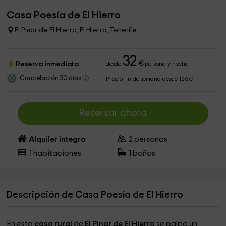
Casa Poesía de El Hierro
El Pinar de El Hierro, El Hierro, Tenerife
32
€
Reserva inmediata
desde
persona y noche
Cancelación 30 días
Precio fin de semana desde 126€
Reservar ahora
Alquiler íntegro
2
personas
1
habitaciones
1
baños
Descripción de Casa Poesía de El Hierro
En esta
casa rural
de
El Pinar de El Hierro
se palpa un