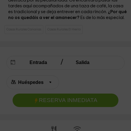
destaca por su peculiaridad. Os encantará pasar las
tardes aquí acompañados de una taza de café, la casa
es tradicional y se deja entrever en cada rincón.
¿Por qué
no os quedáis a ver el amanecer?
Es de lo más especial.
Casas Rurales Canarias
Casas Rurales El Hierro
RESERVA INMEDIATA