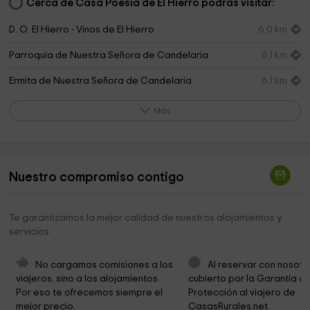
Cerca de Casa Poesía de El Hierro podrás visitar:
D. O. El Hierro - Vinos de El Hierro
6,0 km
Parroquia de Nuestra Señora de Candelaria
6,1 km
Ermita de Nuestra Señora de Candelaria
6,1 km
Campanario Frontera
6,2 km
Más
City of La Frontera
6,3 km
Ermita de la Caridad
6,6 km
Nuestro compromiso contigo
Centro De Interpretación De El Julan
6,7 km
Ecomuseo de Guinea y Centro Recuperación del
8,1 km
Te garantizamos la mejor calidad de nuestros alojamientos y
Lagarto Gigante de El Hierro
servicios
el ecomuseo frontera
8,5 km
No cargamos comisiones a los 
Al reservar con nosotr
Senderola Maceta Punta grade
9,7 km
viajeros, sino a los alojamientos. 
cubierto por la Garantía de
Por eso te ofrecemos siempre el 
Protección al viajero de 
Iglesia De La Sagrada Familia
10,5 km
mejor precio.
CasasRurales.net