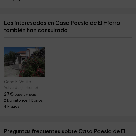
Ermita de la Virgen de la Peña
10,9 km
Nisdafe
11,2 km
Los interesados en Casa Poesía de El Hierro
Ventejís
11,7 km
también han consultado
Las Cancelitas
13,0 km
Casa El Vallito
Valverde (El Hierro)
27
€
persona y noche
2 Dormitorios, 1 Baños,
4 Plazas
Preguntas frecuentes sobre Casa Poesía de El