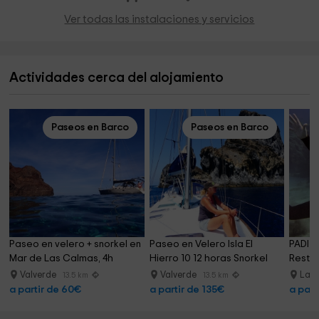
Ver todas las instalaciones y servicios
Actividades cerca del alojamiento
Paseos en Barco
Paseos en Barco
Paseo en velero + snorkel en 
Paseo en Velero Isla El 
PADI O
Mar de Las Calmas, 4h
Hierro 10 12 horas Snorkel
Restin
Valverde
Valverde
La R
13.5 km
13.5 km
a partir de 60€
a partir de 135€
a part