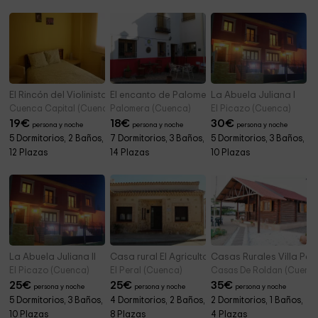
El Rincón del Violinista
El encanto de Palomera
La Abuela Juliana I
Cuenca Capital (Cuenca)
Palomera (Cuenca)
El Picazo (Cuenca)
19
€
18
€
30
€
persona y noche
persona y noche
persona y noche
5 Dormitorios, 2 Baños,
7 Dormitorios, 3 Baños,
5 Dormitorios, 3 Baños,
12 Plazas
14 Plazas
10 Plazas
La Abuela Juliana II
Casa rural El Agricultor
Casas Rurales Villa Per
El Picazo (Cuenca)
El Peral (Cuenca)
Casas De Roldan (Cuenc
25
€
25
€
35
€
persona y noche
persona y noche
persona y noche
5 Dormitorios, 3 Baños,
4 Dormitorios, 2 Baños,
2 Dormitorios, 1 Baños,
10 Plazas
8 Plazas
4 Plazas