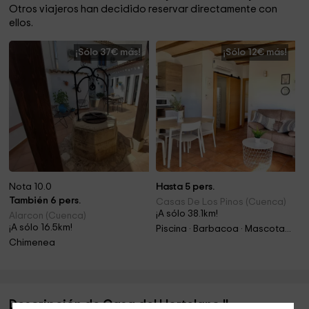
Otros viajeros han decidido reservar directamente con
ellos.
¡Sólo 37€ más!
¡Sólo 12€ más!
Nota 10.0
Hasta 5 pers.
También 6 pers.
Casas De Los Pinos (Cuenca)
¡A sólo 38.1km!
Alarcon (Cuenca)
¡A sólo 16.5km!
Piscina · Barbacoa · Mascotas · Chimenea
Chimenea
Descripción de Casa del Hortelano II