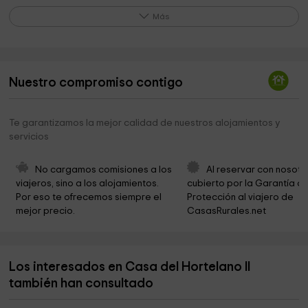
Basílica de Nuestra Señora de la Asunción
0,3 km
Más
Parroquia De Nuestra Señora De La Asunción
0,4 km
El Rollo
0,4 km
Nuestro compromiso contigo
Ermita de San Antonio
0,5 km
Iglesia de Santa Ana
0,5 km
Te garantizamos la mejor calidad de nuestros alojamientos y
servicios
Ermita de San Isidro
1,2 km
Ermita de San Miguel
1,2 km
No cargamos comisiones a los 
Al reservar con nosotr
viajeros, sino a los alojamientos. 
cubierto por la Garantía de
Ermita de San Isidro
7,3 km
Por eso te ofrecemos siempre el 
Protección al viajero de 
mejor precio.
CasasRurales.net
Pinar de San Isidro
7,3 km
Ayuntamiento De Rubielos Bajos
7,5 km
Los interesados en Casa del Hortelano II
Iglesia de Nuestra Señora de la Asunción
7,9 km
también han consultado
El Rollo Park
7,9 km