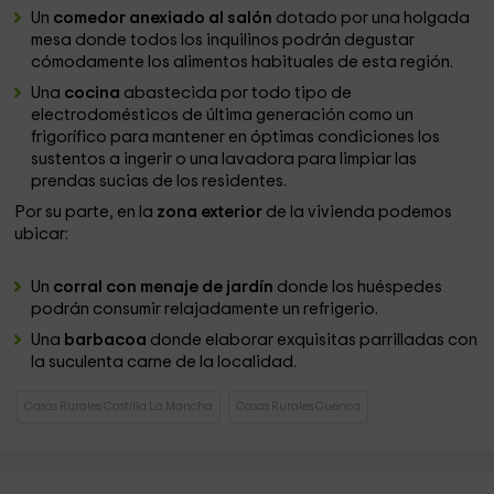
Un
comedor anexiado al salón
dotado por una holgada
mesa donde todos los inquilinos podrán degustar
cómodamente los alimentos habituales de esta región.
Una
cocina
abastecida por todo tipo de
electrodomésticos de última generación como un
frigorífico para mantener en óptimas condiciones los
sustentos a ingerir o una lavadora para limpiar las
prendas sucias de los residentes.
Por su parte, en la
zona exterior
de la vivienda podemos
ubicar:
Un
corral con menaje de jardín
donde los huéspedes
podrán consumir relajadamente un refrigerio.
Una
barbacoa
donde elaborar exquisitas parrilladas con
la suculenta carne de la localidad.
Casas Rurales Castilla La Mancha
Casas Rurales Cuenca