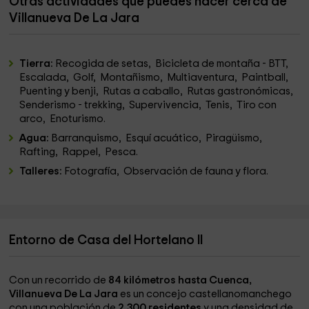
Otras actividades que puedes hacer cerca de
Villanueva De La Jara
Tierra:
Recogida de setas, Bicicleta de montaña - BTT,
Escalada, Golf, Montañismo, Multiaventura, Paintball,
Puenting y benji, Rutas a caballo, Rutas gastronómicas,
Senderismo - trekking, Supervivencia, Tenis, Tiro con
arco, Enoturismo.
Agua:
Barranquismo, Esquí acuático, Piragüismo,
Rafting, Rappel, Pesca.
Talleres:
Fotografía, Observación de fauna y flora.
Entorno de Casa del Hortelano II
Con un recorrido de
84 kilómetros hasta Cuenca,
Villanueva De La Jara
es un concejo castellanomanchego
con una población de
2.300 residentes
y una densidad de