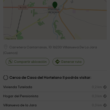
Carretera Cantarranas, 10
16230
Villanueva De La Jara
(
Cuenca
)
Compartir ubicación
Generar ruta
Cerca de Casa del Hortelano II podrás visitar:
Vivienda Tutelada
0,2 km
Hogar del Pensionista
0,3 km
Villanueva de la Jara
0,3 km