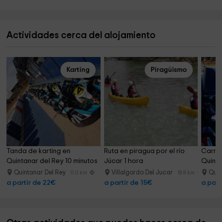
Actividades cerca del alojamiento
Karting
Piragüismo
Tanda de karting en 
Ruta en piragua por el río 
Carrer
Quintanar del Rey 10 minutos
Júcar 1 hora
Quinta
vuelta
Quintanar Del Rey
Villalgordo Del Jucar
Quin
11.0 km
18.8 km
a partir de 22€
a partir de 15€
a part