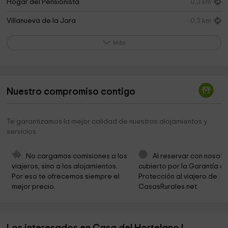
Hogar del Pensionista
0,3 km
Villanueva de la Jara
0,3 km
Basílica de Nuestra Señora de la Asunción
0,3 km
Más
Parroquia De Nuestra Señora De La Asunción
0,4 km
El Rollo
0,4 km
Nuestro compromiso contigo
Ermita de San Antonio
0,5 km
Iglesia de Santa Ana
0,5 km
Te garantizamos la mejor calidad de nuestros alojamientos y
servicios
Ermita de San Isidro
1,2 km
Ermita de San Miguel
1,2 km
No cargamos comisiones a los 
Al reservar con nosotr
viajeros, sino a los alojamientos. 
cubierto por la Garantía de
Ermita de San Isidro
7,3 km
Por eso te ofrecemos siempre el 
Protección al viajero de 
mejor precio.
CasasRurales.net
Pinar de San Isidro
7,3 km
Ayuntamiento De Rubielos Bajos
7,5 km