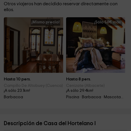
Otros viajeros han decidido reservar directamente con
ellos.
¡Mismo precio!
¡Sólo 58€ más!
Hasta 10 pers.
Hasta 8 pers.
Campillo De Altobuey (Cuenca)
Cenizate (Albacete)
¡A sólo 23.1km!
¡A sólo 29.4km!
Barbacoa
Piscina · Barbacoa · Mascotas · Chimenea
Descripción de Casa del Hortelano I