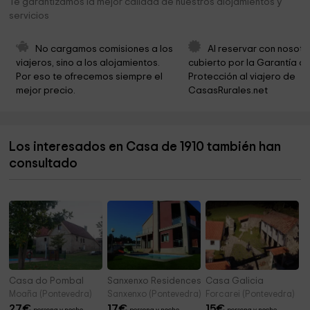
Te garantizamos la mejor calidad de nuestros alojamientos y
servicios
Playa de Pontesampaio
2,8 km
A Landreira (San Xosé de Largavista)
3,0 km
No cargamos comisiones a los 
Al reservar con nosotr
viajeros, sino a los alojamientos. 
cubierto por la Garantía de
Igrexa de Santa María de Ponte Sampaio
3,0 km
Por eso te ofrecemos siempre el 
Protección al viajero de 
mejor precio.
CasasRurales.net
Born Aero
3,1 km
Pozas de Aranza
3,3 km
Los interesados en Casa de 1910 también han
La Finca
3,3 km
consultado
Pozas río Oitaven
3,4 km
Casa do Pombal
Sanxenxo Residences
Casa Galicia
Moaña (Pontevedra)
Sanxenxo (Pontevedra)
Forcarei (Pontevedra)
27
€
17
€
15
€