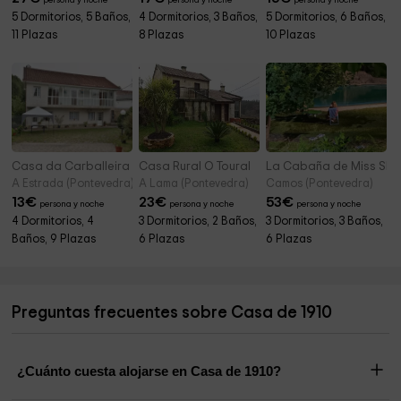
persona y noche
persona y noche
persona y noche
5 Dormitorios, 5 Baños,
4 Dormitorios, 3 Baños,
5 Dormitorios, 6 Baños,
11 Plazas
8 Plazas
10 Plazas
Casa da Carballeira
Casa Rural O Toural
La Cabaña de Miss Slo
A Estrada (Pontevedra)
A Lama (Pontevedra)
Camos (Pontevedra)
13
€
23
€
53
€
persona y noche
persona y noche
persona y noche
4 Dormitorios, 4
3 Dormitorios, 2 Baños,
3 Dormitorios, 3 Baños,
Baños, 9 Plazas
6 Plazas
6 Plazas
Preguntas frecuentes sobre Casa de 1910
¿Cuánto cuesta alojarse en Casa de 1910?