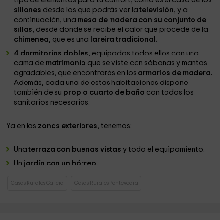
tipo de elementos para tu confort, como es el caso de los
sillones
desde los que podrás ver la
televisión
, y a
continuación, una
mesa de madera con su conjunto de
sillas
, desde donde se recibe el calor que procede de la
chimenea
, que es una
lareira tradicional.
4 dormitorios dobles
, equipados todos ellos con una
cama de
matrimonio
que se viste con sábanas y mantas
agradables, que encontrarás en los
armarios de madera.
Además, cada una de estas habitaciones dispone
también de su
propio cuarto de baño
con todos los
sanitarios necesarios.
Ya en las
zonas exteriores
, tenemos:
Una
terraza con buenas vistas
y todo el equipamiento.
Un
jardín con un hórreo.
Casas Rurales Galicia
Casas Rurales Pontevedra