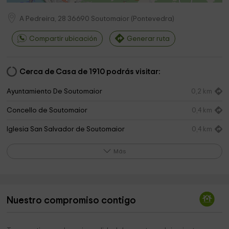
A Pedreira, 28
36690
Soutomaior
(
Pontevedra
)
Compartir ubicación
Generar ruta
Cerca de Casa de 1910 podrás visitar:
Ayuntamiento De Soutomaior
0,2 km
Concello de Soutomaior
0,4 km
Iglesia San Salvador de Soutomaior
0,4 km
Rio verdugo
0,6 km
Más
Ermida Da Peneda
1,9 km
La piedra
2,4 km
Nuestro compromiso contigo
Capilla Virgen Peña De Francia
2,4 km
Igrexa de Santiago de Arcade
2,4 km