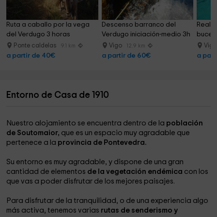
Ruta a caballo por la vega 
Descenso barranco del 
Realiz
del Verdugo 3 horas
Verdugo iniciación-medio 3h
buceo
Ponte caldelas
Vigo
Vig
9.1 km
12.9 km
a partir de 40€
a partir de 60€
a part
Entorno de Casa de 1910
Nuestro alojamiento se encuentra dentro de la
población
de Soutomaior,
que es un espacio muy agradable que
pertenece a la
provincia de Pontevedra.
Su entorno es muy agradable, y dispone de una gran
cantidad de elementos
de la vegetación endémica
con los
que vas a poder disfrutar de los mejores paisajes.
Para disfrutar de la tranquilidad, o de una experiencia algo
más activa, tenemos varias
rutas de senderismo y