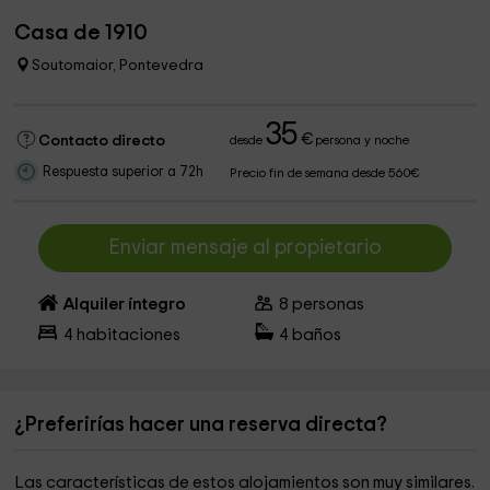
Casa de 1910
Soutomaior, Pontevedra
35
€
Contacto directo
desde
persona y noche
Respuesta superior a 72h
Precio fin de semana desde 560€
Enviar mensaje al propietario
Alquiler íntegro
8
personas
4
habitaciones
4
baños
¿Preferirías hacer una reserva directa?
Las características de estos alojamientos son muy similares.