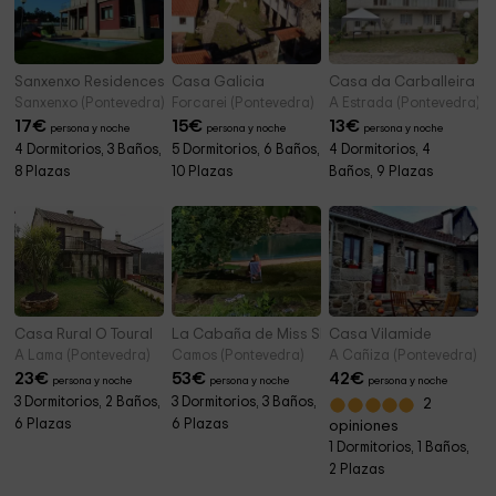
Sanxenxo Residences
Casa Galicia
Casa da Carballeira
Sanxenxo (Pontevedra)
Forcarei (Pontevedra)
A Estrada (Pontevedra)
17
€
15
€
13
€
persona y noche
persona y noche
persona y noche
4 Dormitorios, 3 Baños,
5 Dormitorios, 6 Baños,
4 Dormitorios, 4
8 Plazas
10 Plazas
Baños, 9 Plazas
Casa Rural O Toural
La Cabaña de Miss Slower
Casa Vilamide
A Lama (Pontevedra)
Camos (Pontevedra)
A Cañiza (Pontevedra)
23
€
53
€
42
€
persona y noche
persona y noche
persona y noche
3 Dormitorios, 2 Baños,
3 Dormitorios, 3 Baños,
2
6 Plazas
6 Plazas
opiniones
1 Dormitorios, 1 Baños,
2 Plazas