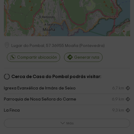
Lugar do Pombal, 57
36955
Moaña
(
Pontevedra
)
Compartir ubicación
Generar ruta
Cerca de Casa do Pombal podrás visitar:
Igrexa Evanxélica de Irmáns de Seixo
6,7 km
Parroquia de Nosa Señora do Carme
6,9 km
La Finca
9,3 km
Igrexa Evanxélica de Marín
9,3 km
Más
Born Aero
9,4 km