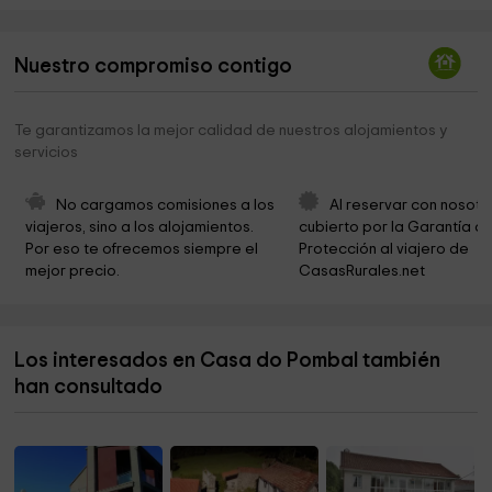
Concello de Marín
9,6 km
Nuestro compromiso contigo
Rio Ulló
9,8 km
A Landreira (San Xosé de Largavista)
9,9 km
Te garantizamos la mejor calidad de nuestros alojamientos y
servicios
Igrexa de Santiago de Arcade
10,0 km
Igrexa de Santa María de Ponte Sampaio
10,0 km
No cargamos comisiones a los 
Al reservar con nosotr
viajeros, sino a los alojamientos. 
cubierto por la Garantía de
Playa de Pontesampaio
10,0 km
Por eso te ofrecemos siempre el 
Protección al viajero de 
mejor precio.
CasasRurales.net
La piedra
10,5 km
Ermida Da Peneda
10,5 km
Los interesados en Casa do Pombal también
Playa de Areas
10,6 km
han consultado
Muelle De Raxó
11,0 km