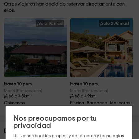
Otros viajeros han decidido reservar directamente con
ellos.
¡Sólo 1€ más!
¡Sólo 23€ más!
Hasta 10 pers.
Hasta 10 pers.
Marin (Pontevedra)
Marin (Pontevedra)
¡A sólo 4.8km!
¡A sólo 4.9km!
Chimenea
Piscina · Barbacoa · Mascotas
Nos preocupamos por tu
privacidad
Descripción de Casa do Pombal
Utilizamos cookies propias y de terceros y tecnologías