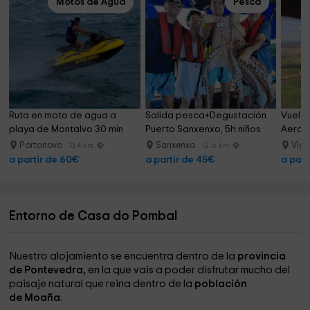
Motos de Agua
Pesca
Ruta en moto de agua a 
Salida pesca+Degustación 
Vuelo 
playa de Montalvo 30 min
Puerto Sanxenxo, 5h niños
Aeropu
Portonovo
Sanxenxo
Vig
13.4 km
12.6 km
a partir de 60€
a partir de 45€
a part
Entorno de Casa do Pombal
Nuestro alojamiento se encuentra dentro de la
provincia
de Pontevedra,
en la que vais a poder disfrutar mucho del
paisaje natural que reina dentro de la
población
de Moaña
.