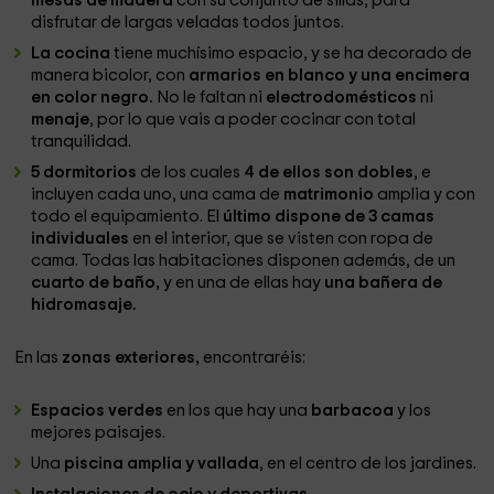
mesas de madera
con su conjunto de sillas, para
disfrutar de largas veladas todos juntos.
La cocina
tiene muchísimo espacio, y se ha decorado de
manera bicolor, con
armarios en blanco y una encimera
en color negro.
No le faltan ni
electrodomésticos
ni
menaje
, por lo que vais a poder cocinar con total
tranquilidad.
5 dormitorios
de los cuales
4 de ellos son dobles
, e
incluyen cada uno, una cama de
matrimonio
amplia y con
todo el equipamiento. El
último dispone de 3 camas
individuales
en el interior, que se visten con ropa de
cama. Todas las habitaciones disponen además, de un
cuarto de baño,
y en una de ellas hay
una bañera de
hidromasaje.
En las
zonas exteriores,
encontraréis:
Espacios verdes
en los que hay una
barbacoa
y los
mejores paisajes.
Una
piscina amplia y vallada
, en el centro de los jardines.