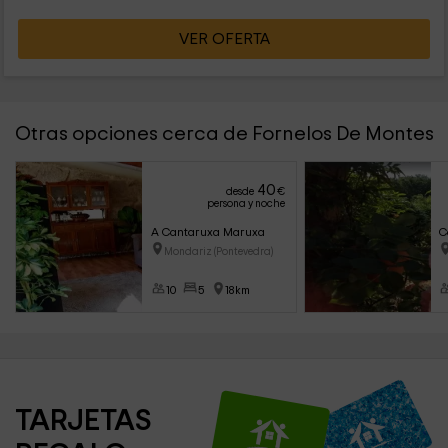
VER OFERTA
Otras opciones cerca de Fornelos De Montes
40
desde
€
persona y noche
A Cantaruxa Maruxa
C
Mondariz (Pontevedra)
10
5
18km
TARJETAS 