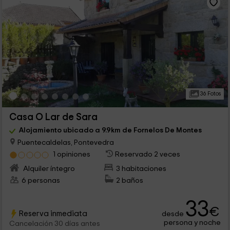
36 Fotos
Casa O Lar de Sara
Alojamiento ubicado a 9.9km de Fornelos De Montes
Puentecaldelas, Pontevedra
1 opiniones
Reservado 2 veces
Alquiler íntegro
3 habitaciones
6 personas
2 baños
33
€
Reserva inmediata
desde
persona y noche
Cancelación 30 días antes