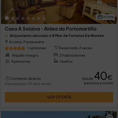
16 Fotos
Casa A Solaina - Aldea do Portomartiño
Alojamiento ubicado a 8.9km de Fornelos De Montes
A Lama, Pontevedra
1 opiniones
Reservado 2 veces
Alquiler íntegro
2 habitaciones
4 personas
1 baños
40
€
desde
Contacto directo
persona y noche
Cancelación 30 días antes
VER OFERTA