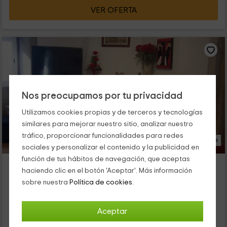
VER OFERTA
Nos preocupamos por tu privacidad
Utilizamos cookies propias y de terceros y tecnologías
similares para mejorar nuestro sitio, analizar nuestro
tráfico, proporcionar funcionalidades para redes
27 Fotos
sociales y personalizar el contenido y la publicidad en
función de tus hábitos de navegación, que aceptas
Casa Cruceiro
haciendo clic en el botón 'Aceptar'. Más información
Alojamiento ubicado a 4.5km de Fornelos De Montes
sobre nuestra
Política de cookies.
Pazos De Borben, Pontevedra
0 opiniones
Aceptar
Alquiler íntegro
5 habitaciones
10 personas
5 baños