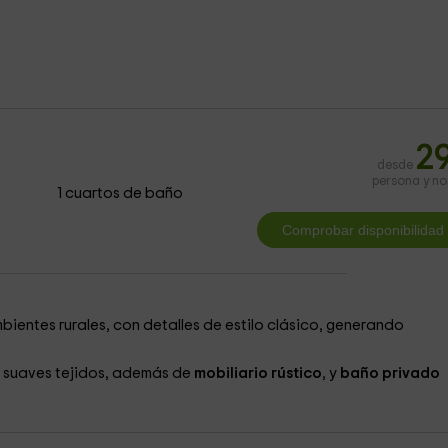
2
desde
persona y n
1 cuartos de baño
bientes rurales, con detalles de estilo clásico, generando
 suaves tejidos, además de
mobiliario rústico
, y
baño privado