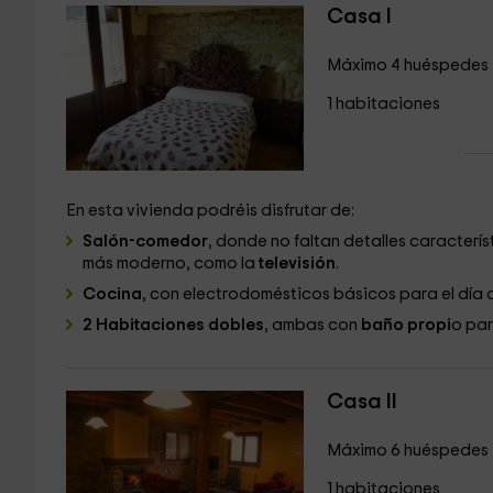
Casa I
Máximo 4 huéspedes
1 habitaciones
En esta vivienda podréis disfrutar de:
Salón-comedor
, donde no faltan detalles caracterís
más moderno, como la
televisión
.
Cocina
, con electrodomésticos básicos para el día a
2 Habitaciones dobles
, ambas con
baño propi
o par
Casa II
Máximo 6 huéspedes
1 habitaciones