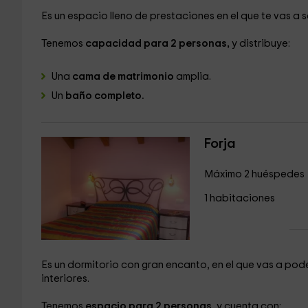
Es un espacio lleno de prestaciones en el que te vas a s
Tenemos
capacidad para 2 personas,
y distribuye:
Una
cama de matrimonio
amplia.
Un
baño completo.
Forja
Máximo 2 huéspedes
1 habitaciones
Es un dormitorio con gran encanto, en el que vas a pode
interiores.
Tenemos
espacio para 2 personas
, y cuenta con: