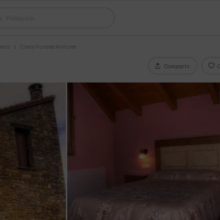
esca
Casas Rurales Aratores
Compartir