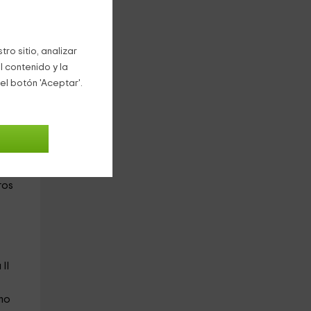
ro sitio, analizar
l contenido y la
el botón 'Aceptar'.
 de
ros
II
mo