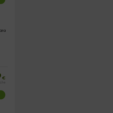
ara
9
€
oche