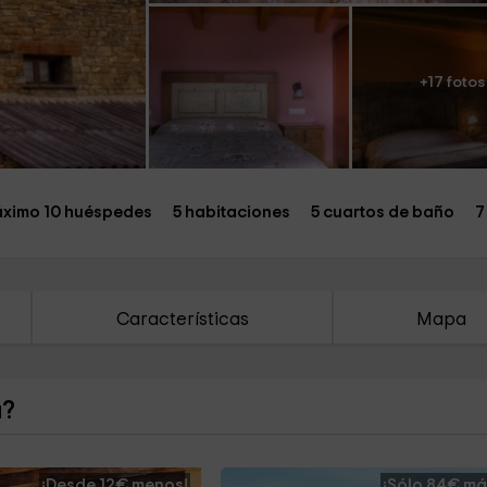
+17 fotos
ximo 10 huéspedes
5 habitaciones
5 cuartos de baño
7
Características
Mapa
a?
¡Desde 12€ menos!
¡Sólo 84€ má