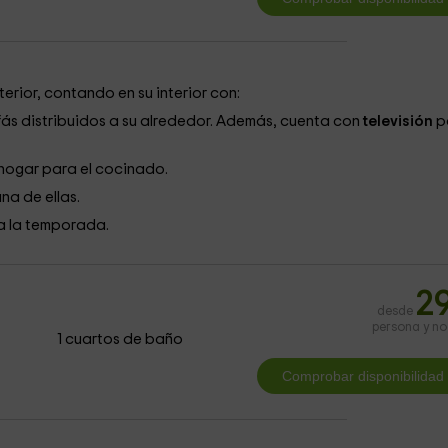
terior, contando en su interior con:
ofás distribuidos a su alrededor. Además, cuenta con
televisión
p
hogar para el cocinado.
na de ellas.
a la temporada.
2
desde
persona y n
1 cuartos de baño