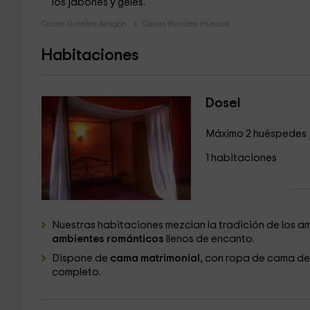
los jabones y geles.
Casas Rurales Aragón
Casas Rurales Huesca
Habitaciones
Dosel
Máximo 2 huéspedes
1 habitaciones
Nuestras habitaciones mezclan la tradición de los am
ambientes románticos
llenos de encanto.
Dispone de
cama matrimonial
, con ropa de cama de
completo.