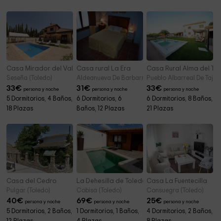
Casa Mirador del Valle
Casa rural La Era
Casa Rural Alma del Taj
Seseña (Toledo)
Aldeanueva De Barbarroya (Toledo)
Pueblo Albarreal De Tajo 
33
€
31
€
33
€
persona y noche
persona y noche
persona y noche
5 Dormitorios, 4 Baños,
6 Dormitorios, 6
6 Dormitorios, 8 Baños,
18 Plazas
Baños, 12 Plazas
21 Plazas
Casa del Cedro
La Dehesilla de Toledo
Casa La Fuentecilla
Pulgar (Toledo)
Cobisa (Toledo)
Consuegra (Toledo)
40
€
69
€
25
€
persona y noche
persona y noche
persona y noche
5 Dormitorios, 2 Baños,
1 Dormitorios, 1 Baños,
4 Dormitorios, 2 Baños,