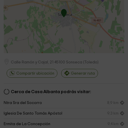
Calle Ramón y Cajal, 21
45100
Sonseca
(
Toledo
)
Compartir ubicación
Generar ruta
Cerca de Casa Albanta podrás visitar:
Ntra Sra del Socorro
8,9 km
Iglesia De Santo Tomás Apóstol
9,3 km
Ermita de La Concepción
9,4 km