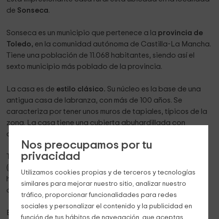
de
Sonseca
.
Sonseca es un municipio que pertenece a la
provincia de
Toledo,
en la comunidad autónoma de Castilla-La Mancha.
Tiene una población de 11.068 habitantes, siendo así el
sexto municipio más poblado de la provincia.
La casa es de
estilo clásico.
Su núcleo es la base de una
antigua casa de labranza, con más de 100 años. Se
caracteriza por tener unos muros de tapiales, típicos de la
zona. La casa tiene una cubierta abuhardillada con
artesonado de madera.
Nos preocupamos por tu
privacidad
Tiene una
superfície de 150 m2,
distribuidos en 2 plantas
(primera y buhardilla)
.
El máximo de personas que pueden
Utilizamos cookies propias y de terceros y tecnologías
hospedarse en la casa, es de 8 personas, ubicadas en 4
similares para mejorar nuestro sitio, analizar nuestro
dormitorios.
tráfico, proporcionar funcionalidades para redes
sociales y personalizar el contenido y la publicidad en
En la
primera planta
se encuentran todas las habitaciones
función de tus hábitos de navegación, que aceptas