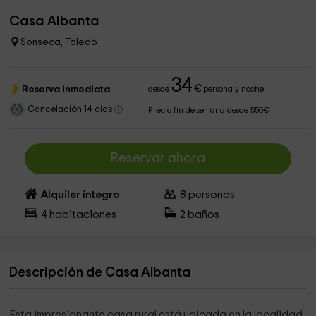
Casa Albanta
Sonseca, Toledo
34
€
Reserva inmediata
desde
persona y noche
Cancelación 14 días
Precio fin de semana desde 550€
Reservar ahora
Alquiler íntegro
8
personas
4
habitaciones
2
baños
Descripción de Casa Albanta
Esta impresionante casa rural está ubicada en la localidad