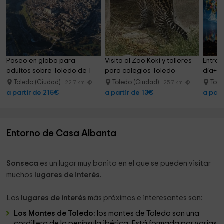
Paseo en globo para 
Visita al Zoo Koki y talleres 
Entrad
adultos sobre Toledo de 1 
para colegios Toledo
día+Su
hora
Fou
Toledo (Ciudad)
Toledo (Ciudad)
Tole
22.7 km
25.7 km
a partir de 215€
a partir de 13€
a part
Entorno de Casa Albanta
Sonseca
es un lugar muy bonito en el que se pueden visitar
muchos
lugares de interés.
Los
lugares de interés
más próximos e interesantes son:
Los Montes de Toledo:
los montes de Toledo son una
cordillera de la península ibérica. Está formada por varias