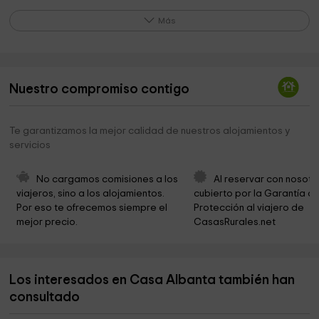
La Casona de Orgaz
9,5 km
Más
Iglesia De Orgaz
9,6 km
Cementerio
10,2 km
Nuestro compromiso contigo
Cementerio
14,5 km
Velatorio de Pulgar
14,5 km
Te garantizamos la mejor calidad de nuestros alojamientos y
servicios
Parroquia Santo Domingo de Guzmán
15,0 km
Cigarral del Pintor
17,4 km
No cargamos comisiones a los 
Al reservar con nosotr
viajeros, sino a los alojamientos. 
cubierto por la Garantía de
San Julián
19,0 km
Por eso te ofrecemos siempre el 
Protección al viajero de 
mejor precio.
CasasRurales.net
Los interesados en Casa Albanta también han
consultado