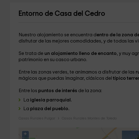
Entorno de Casa del Cedro
Nuestro alojamiento se encuentra d
entro de la zona d
disfrutar de las mejores comodidades, y de todas las v
Se trata de
un alojamiento lleno de encanto
, y muy ag
patrimonio en su casco urbano.
Entre las zonas verdes, te animamos a disfrutar de las
r
mágicos que puedas imaginar, clásicos del
típico terr
Entre los
puntos de interés
de la zona:
La
iglesia parroquial.
La
plaza del pueblo.
Casas Rurales Pulgar
Casas Rurales Montes de Toledo
+