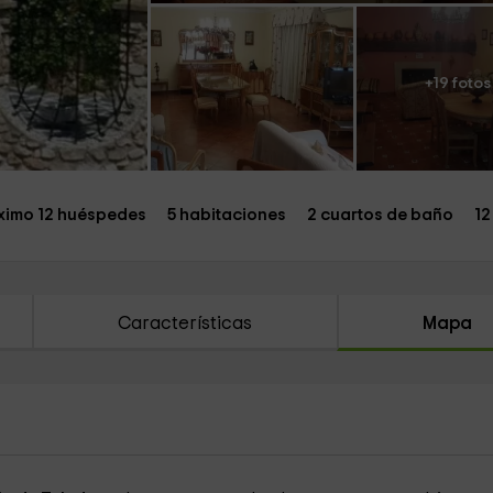
+19 fotos
imo 12 huéspedes
5 habitaciones
2 cuartos de baño
12
Características
Mapa