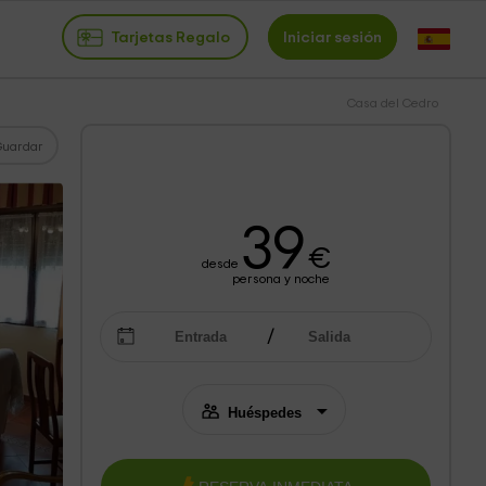
Tarjetas Regalo
Iniciar sesión
Casa del Cedro
Guardar
39
€
desde
persona y noche