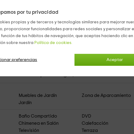
rdines
.
pamos por tu privacidad
okies propias y de terceros y tecnologías similares para mejorar nuest
co, proporcionar funcionalidades para redes sociales y personalizar e
 función de tus hábitos de navegación, que aceptas haciendo clic en 
luida en el precio.
ión sobre nuestra
Política de cookies.
ionar preferencias
Aceptar
asa Rural de Alquiler Íntegro)
Muebles de Jardín
Zona de Aparcamiento
Jardín
Baño Compartido
DVD
Chimenea en Salón
Calefacción
Televisión
Terraza