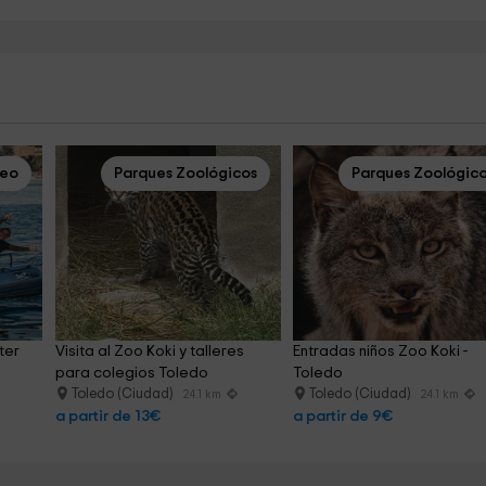
ceo
Parques Zoológicos
Parques Zoológic
er 
Visita al Zoo Koki y talleres 
Entradas niños Zoo Koki - 
para colegios Toledo
Toledo
Toledo (Ciudad)
Toledo (Ciudad)
24.1 km
24.1 km
a partir de 13€
a partir de 9€