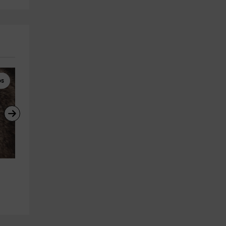
os
Parques Zoológicos
Visitas Guiadas
Entradas adultos Zoo Koki - 
Entrada al Museo Iluziona de
Toledo
Toledo
Toledo (Ciudad)
Toledo (Ciudad)
24.1 km
21.8 km
a partir de 10€
a partir de 12€