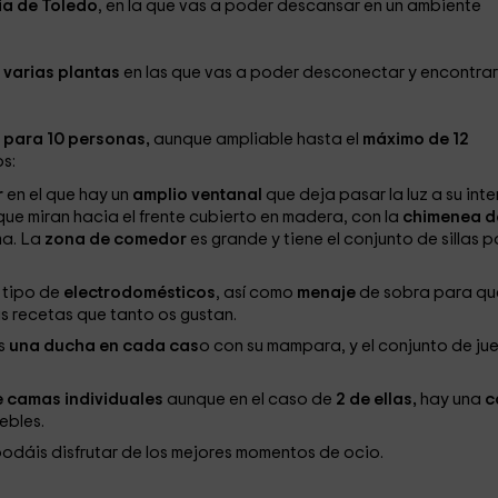
ia de Toledo
, en la que vas a poder descansar en un ambiente
 varias plantas
en las que vas a poder desconectar y encontrar
 para 10 personas,
aunque ampliable hasta el
máximo de 12
s:
r
en el que hay un
amplio ventanal
que deja pasar la luz a su inter
que miran hacia el frente cubierto en madera, con la
chimenea d
ma. La
zona de comedor
es grande y tiene el conjunto de sillas 
 tipo de
electrodomésticos
, así como
menaje
de sobra para qu
s recetas que tanto os gustan.
s
una ducha en cada cas
o con su mampara, y el conjunto de ju
e camas individuales
aunque en el caso de
2 de ellas,
hay una
c
ebles.
odáis disfrutar de los mejores momentos de ocio.