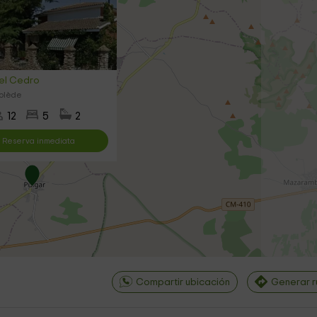
el Cedro
Tolède
12
5
2
Reserva inmediata
Compartir ubicación
Generar r