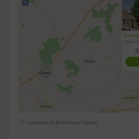
−
Casa d
Pulgar, 
Calle Real, 34
45125
Pulgar
(
Toledo
)