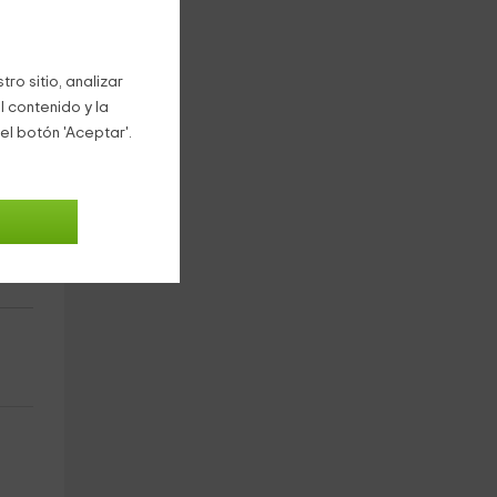
ro sitio, analizar
l contenido y la
el botón 'Aceptar'.