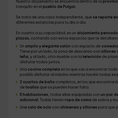
Nuestro alojamiento se encuentra dentro de la
provinc
tranquilo en el
pueblo de Pulgar.
Se trata de una casa independiente, que
se reparte en
diferentes estancias para tu día a día.
En cuanto a su capacidad, es un
alojamiento pensado
plazas,
contando con estos espacios que te detallamo
Un
amplio y elegante salón
con espacio de
comedo
Tiene por un lado, la zona de descanso con
sillones
leña,
y al lado, otro mueble con la
televisión
de plas
disfrutar todos juntos.
Una
cocina completa
en la que vas a encontrar todo
podáis disfrutar al máximo mientras hacéis todas esa
2 cuartos de baño
completos, en los que encontrará
de
toallas
que os pueden hacer falta.
5 habitaciones
, todas ellas equipadas con
un par d
adicional
. Todas tienen
ropa de cama
de sobra y mu
Un
a sala de ocio
con
chimenea y sillones
para que p