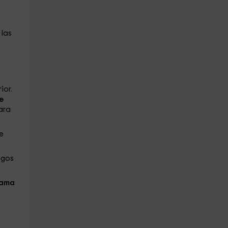
 las
ior.
e
para
e
egos
ama