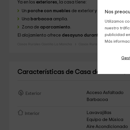
Ya en los
exteriores
, la casa tiene:
Un
porche con muebles
de exterior y vistas de los
ja
Nos preocu
Una
barbacoa
amplia.
Utilizamos co
Zona de
aparcamiento
.
nuestro tráfi
publicidad en
El alojamiento ofrece
desayuno durante la estancia inc
Más informac
Casas Rurales Castilla La Mancha
Casas Rurales Toledo
Gest
Características de Casa del Cedro
(C
Acceso Asfaltado
Exterior
Barbacoa
Lavavajillas
Interior
Equipo de Música
Aire Acondicionado