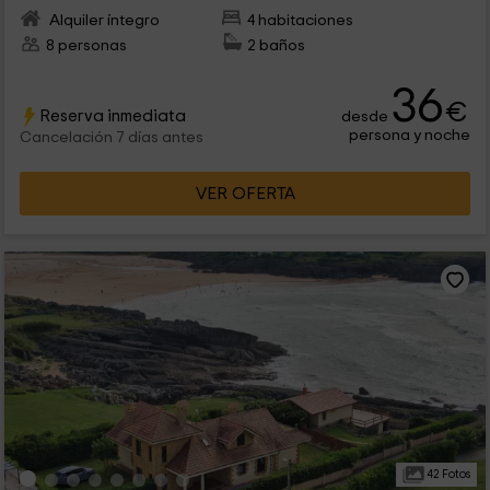
Alquiler íntegro
4 habitaciones
8 personas
2 baños
36
€
Reserva inmediata
desde
persona y noche
Cancelación 7 días antes
VER OFERTA
42 Fotos