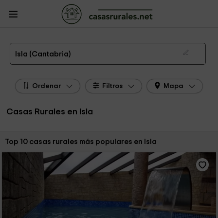
CasasRurales.net
Casas Rurales
Casas Rurales Cantabria
Casas Rurales
Isla
Las 10 mejores casas rurales en Isla de 2026
Isla (Cantabria)
Ordenar
Filtros
Mapa
Casas Rurales en Isla
Ordenar por:
Top 10 casas rurales más populares en Isla