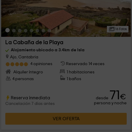
16 Fotos
La Cabaña de la Playa
Alojamiento ubicado a 3.4km de Isla
Ajo, Cantabria
4 opiniones
Reservado 14 veces
Alquiler íntegro
1 habitaciones
4 personas
1 baños
71
€
Reserva inmediata
desde
persona y noche
Cancelación 7 días antes
VER OFERTA