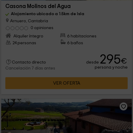
Casona Molinos del Agua
Alojamiento ubicado a 1.5km de Isla
Arnuero, Cantabria
0 opiniones
Alquiler íntegro
6 habitaciones
24 personas
6 baños
295
€
desde
Contacto directo
persona y noche
Cancelación 7 días antes
VER OFERTA