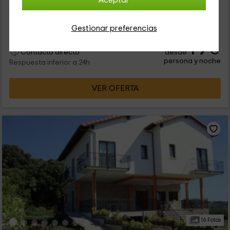
Aceptar
Cantabria, en la que vas a poder disfrutar de la zona de Isla,
que pertenece a Arnuero. Se trata de una vivienda que
consta de varios...
Gestionar preferencias
19
€
desde
Contacto directo
persona y noche
Respuesta inferior a 24h
VER OFERTA
16 Fotos