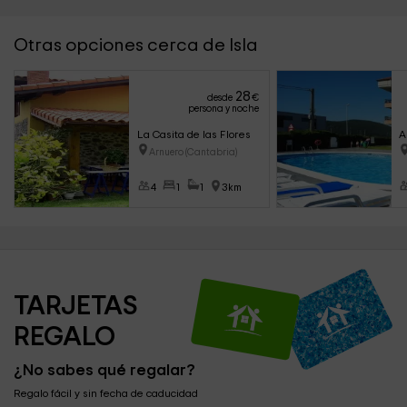
Otras opciones cerca de Isla
28
desde
€
persona y noche
La Casita de las Flores
A
Arnuero (Cantabria)
4
1
1
3km
TARJETAS 
REGALO
¿No sabes qué regalar?
Regalo fácil y sin fecha de caducidad