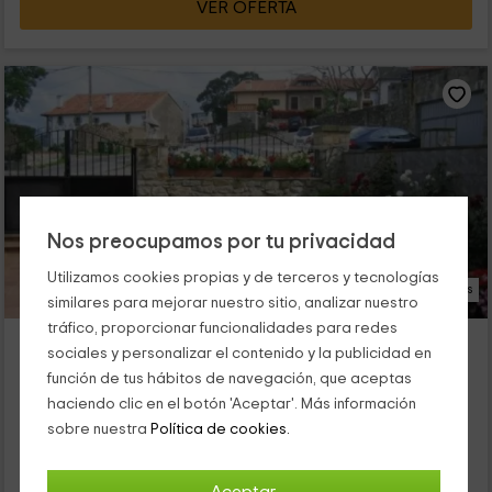
VER OFERTA
Nos preocupamos por tu privacidad
Utilizamos cookies propias y de terceros y tecnologías
27 Fotos
similares para mejorar nuestro sitio, analizar nuestro
tráfico, proporcionar funcionalidades para redes
Villa Castellanos
sociales y personalizar el contenido y la publicidad en
Isla, Cantabria
función de tus hábitos de navegación, que aceptas
0 opiniones
haciendo clic en el botón 'Aceptar'. Más información
Por habitaciones
7 habitaciones
sobre nuestra
Política de cookies.
14 personas
5 baños
Nuestro alojamiento se encuentra dentro de la provincia de